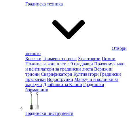
Градинска техника
Отвори
менюто
Косачки
Тримери за трева
Храсторези
Помпи
Ножица за жив плет
+ 9 следващи
Прахосмукачки
и вентилатори за градински листа
Верижни
триони
Скарификатори
Култиватори
Градински
пръскачки
Водоструйки
Маркучи и колички за
маркучи
Дробилки за Клони
Градински
бормашини
Градински инструменти