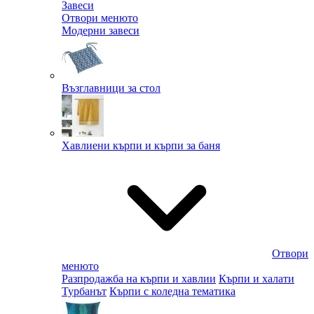
Завеси
Отвори менюто
Модерни завеси
Възглавници за стол
Хавлиени кърпи и кърпи за баня
Отвори
менюто
Разпродажба на кърпи и хавлии
Кърпи и халати
Турбанът
Кърпи с коледна тематика