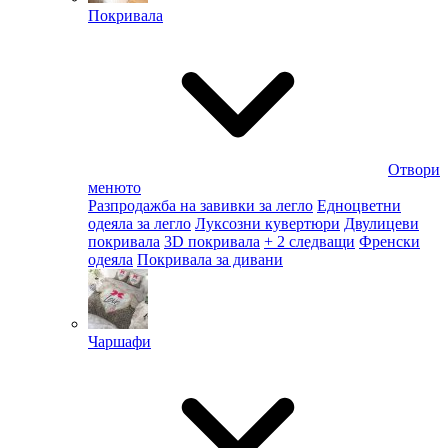
Покривала
Отвори
менюто
Разпродажба на завивки за легло
Едноцветни
одеяла за легло
Луксозни кувертюри
Двулицеви
покривала
3D покривала
+ 2 следващи
Френски
одеяла
Покривала за дивани
Чаршафи