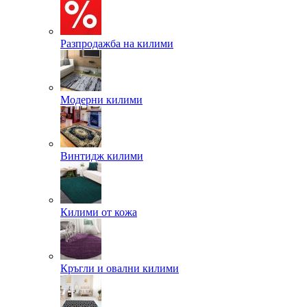
Разпродажба на килими
Модерни килими
Винтидж килими
Килими от кожа
Кръгли и овални килими