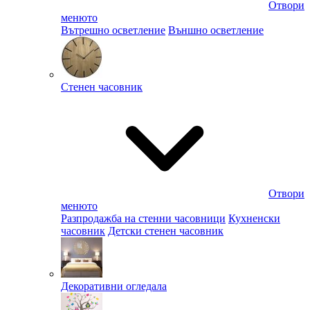
Отвори
менюто
Вътрешно осветление
Външно осветление
Стенен часовник
Отвори
менюто
Разпродажба на стенни часовници
Кухненски
часовник
Детски стенен часовник
Декоративни огледала