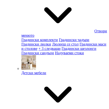
Отвори
менюто
Градински комплекти
Градински чадъри
Градински люлки
Люлеещ се стол
Градински маси
и столове
+ 3 следващи
Градински шезлонги
Градински сандъци
Надуваеми стоки
Детски мебели