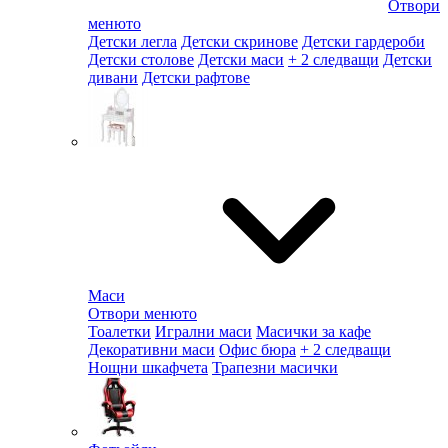
Отвори
менюто
Детски легла
Детски скринове
Детски гардероби
Детски столове
Детски маси
+ 2 следващи
Детски
дивани
Детски рафтове
Маси
Отвори менюто
Тоалетки
Игрални маси
Масички за кафе
Декоративни маси
Офис бюра
+ 2 следващи
Нощни шкафчета
Трапезни масички