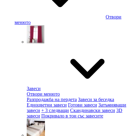
Отвори
менюто
Завеси
Отвори менюто
Разпродажба на пердета
Завеси за беседка
Едноцветни завеси
Готови завеси
Затъмняващи
завеси
+ 3 следващи
Скандинавски завеси
3D
завеси
Покривало в тон със завесите