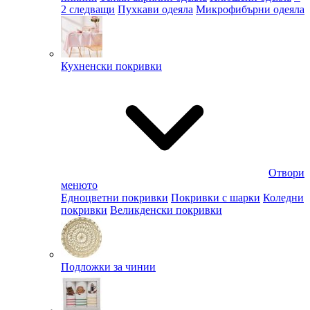
2 следващи
Пухкави одеяла
Микрофибърни одеяла
Кухненски покривки
Отвори
менюто
Едноцветни покривки
Покривки с шарки
Коледни
покривки
Великденски покривки
Подложки за чинии