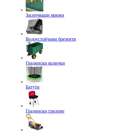
Засенчващи мрежи
Водоустойчиви брезенти
Градински колички
Батути
Градински грилове