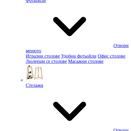
Фотьойли
Отвори
менюто
Игрални столове
Удобни фотьойли
Офис столове
Люлеещи се столове
Масажни столове
Стелажи
Отвори