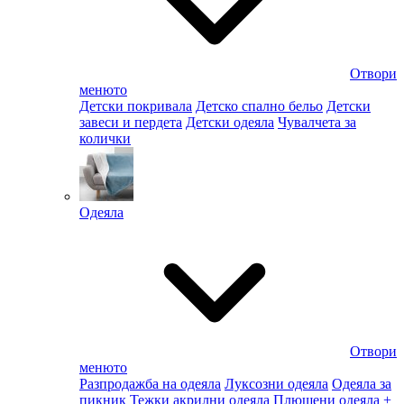
Отвори
менюто
Детски покривала
Детско спално бельо
Детски
завеси и пердета
Детски одеяла
Чувалчета за
колички
Одеяла
Отвори
менюто
Разпродажба на одеяла
Луксозни одеяла
Одеяла за
пикник
Тежки акрилни одеяла
Плюшени одеяла
+