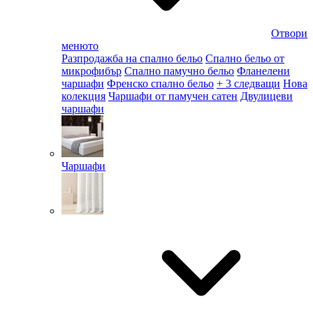
Отвори
менюто
Разпродажба на спално бельо
Спално бельо от
микрофибър
Спално памучно бельо
Фланелени
чаршафи
Френско спално бельо
+ 3 следващи
Нова
колекция
Чаршафи от памучен сатен
Двулицеви
чаршафи
Чаршафи