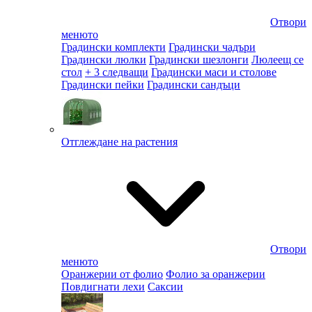
Отвори
менюто
Градински комплекти
Градински чадъри
Градински люлки
Градински шезлонги
Люлеещ се
стол
+ 3 следващи
Градински маси и столове
Градински пейки
Градински сандъци
Отглеждане на растения
Отвори
менюто
Оранжерии от фолио
Фолио за оранжерии
Повдигнати лехи
Саксии