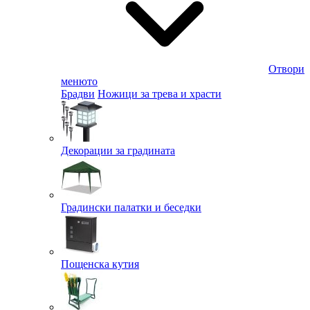
Отвори
менюто
Брадви
Ножици за трева и храсти
Декорации за градината
Градински палатки и беседки
Пощенска кутия