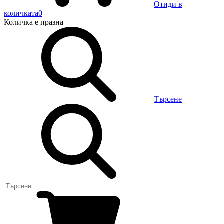
Отиди в
количката
0
Количка
е празна
Търсене