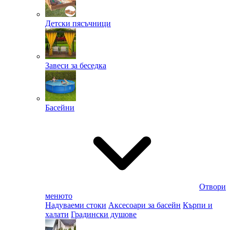
Детски пясъчници
Завеси за беседка
Басейни
Отвори
менюто
Надуваеми стоки
Аксесоари за басейн
Кърпи и
халати
Градински душове