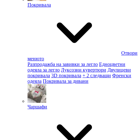
Покривала
Отвори
менюто
Разпродажба на завивки за легло
Едноцветни
одеяла за легло
Луксозни кувертюри
Двулицеви
покривала
3D покривала
+ 2 следващи
Френски
одеяла
Покривала за дивани
Чаршафи