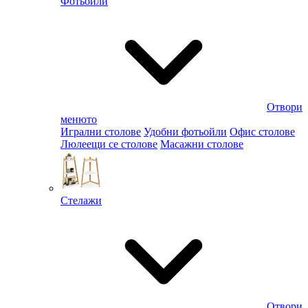
Фотьойли
Отвори
менюто
Игрални столове
Удобни фотьойли
Офис столове
Люлеещи се столове
Масажни столове
Стелажи
Отвори