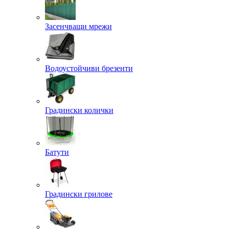
Засенчващи мрежи
Водоустойчиви брезенти
Градински колички
Батути
Градински грилове