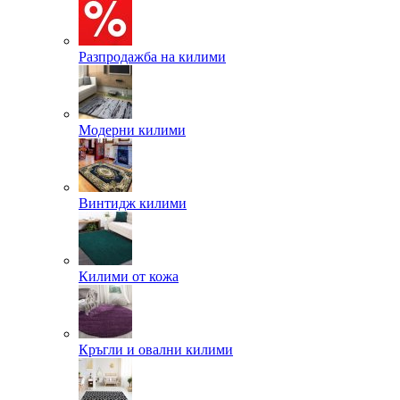
Разпродажба на килими
Модерни килими
Винтидж килими
Килими от кожа
Кръгли и овални килими