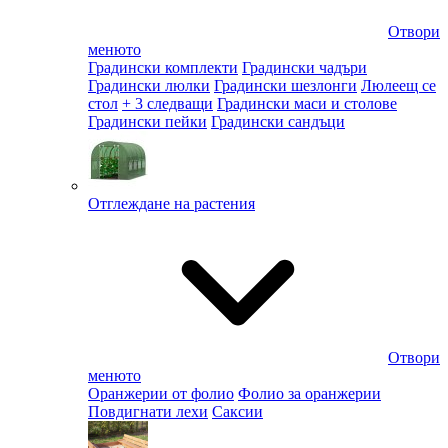
Отвори
менюто
Градински комплекти
Градински чадъри
Градински люлки
Градински шезлонги
Люлеещ се
стол
+ 3 следващи
Градински маси и столове
Градински пейки
Градински сандъци
Отглеждане на растения
Отвори
менюто
Оранжерии от фолио
Фолио за оранжерии
Повдигнати лехи
Саксии