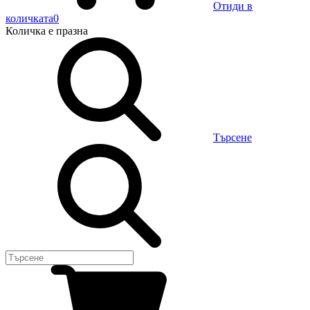
Отиди в
количката
0
Количка
е празна
Търсене