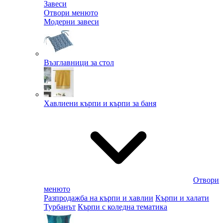
Завеси
Отвори менюто
Модерни завеси
Възглавници за стол
Хавлиени кърпи и кърпи за баня
Отвори
менюто
Разпродажба на кърпи и хавлии
Кърпи и халати
Турбанът
Кърпи с коледна тематика