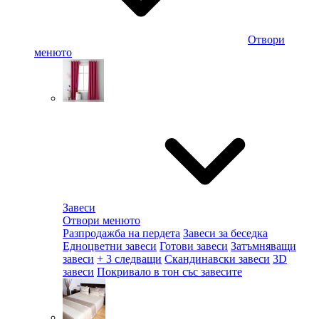
Отвори
менюто
Завеси
Отвори менюто
Разпродажба на пердета
Завеси за беседка
Едноцветни завеси
Готови завеси
Затъмняващи
завеси
+ 3 следващи
Скандинавски завеси
3D
завеси
Покривало в тон със завесите