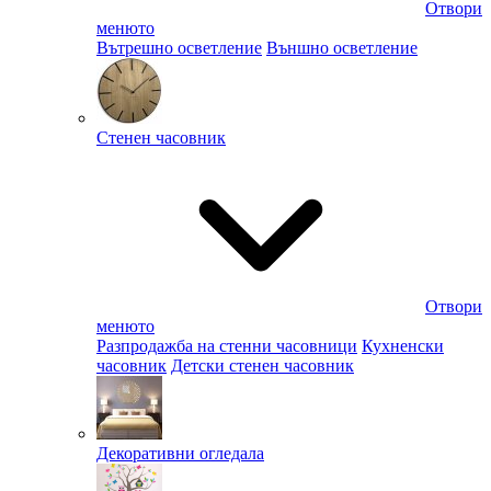
Отвори
менюто
Вътрешно осветление
Външно осветление
Стенен часовник
Отвори
менюто
Разпродажба на стенни часовници
Кухненски
часовник
Детски стенен часовник
Декоративни огледала