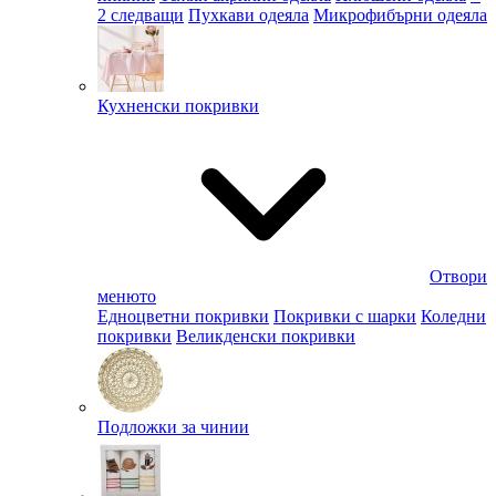
2 следващи
Пухкави одеяла
Микрофибърни одеяла
Кухненски покривки
Отвори
менюто
Едноцветни покривки
Покривки с шарки
Коледни
покривки
Великденски покривки
Подложки за чинии