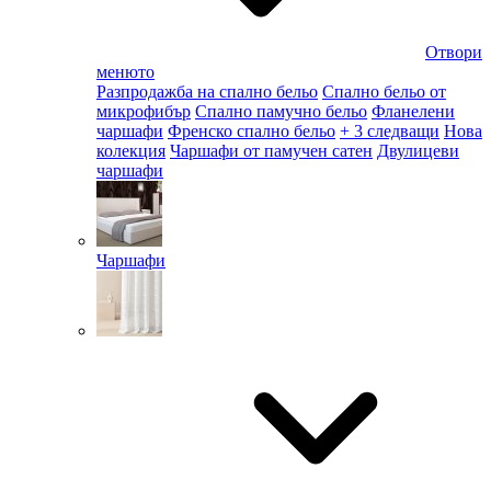
Отвори
менюто
Разпродажба на спално бельо
Спално бельо от
микрофибър
Спално памучно бельо
Фланелени
чаршафи
Френско спално бельо
+ 3 следващи
Нова
колекция
Чаршафи от памучен сатен
Двулицеви
чаршафи
Чаршафи