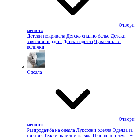
Отвори
менюто
Детски покривала
Детско спално бельо
Детски
завеси и пердета
Детски одеяла
Чувалчета за
колички
Одеяла
Отвори
менюто
Разпродажба на одеяла
Луксозни одеяла
Одеяла за
пикник
Тежки акрилни одеяла
Плюшени одеяла
+