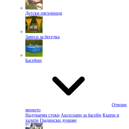
Детски пясъчници
Завеси за беседка
Басейни
Отвори
менюто
Надуваеми стоки
Аксесоари за басейн
Кърпи и
халати
Градински душове