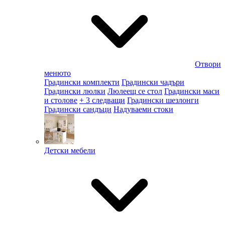
Отвори
менюто
Градински комплекти
Градински чадъри
Градински люлки
Люлеещ се стол
Градински маси
и столове
+ 3 следващи
Градински шезлонги
Градински сандъци
Надуваеми стоки
Детски мебели