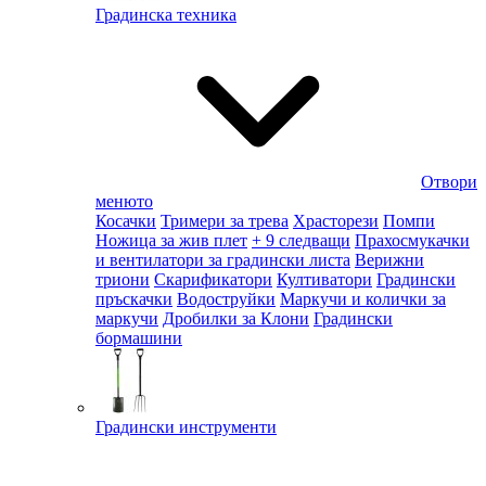
Градинска техника
Отвори
менюто
Косачки
Тримери за трева
Храсторези
Помпи
Ножица за жив плет
+ 9 следващи
Прахосмукачки
и вентилатори за градински листа
Верижни
триони
Скарификатори
Култиватори
Градински
пръскачки
Водоструйки
Маркучи и колички за
маркучи
Дробилки за Клони
Градински
бормашини
Градински инструменти