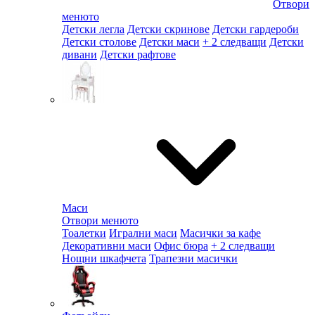
Отвори
менюто
Детски легла
Детски скринове
Детски гардероби
Детски столове
Детски маси
+ 2 следващи
Детски
дивани
Детски рафтове
Маси
Отвори менюто
Тоалетки
Игрални маси
Масички за кафе
Декоративни маси
Офис бюра
+ 2 следващи
Нощни шкафчета
Трапезни масички