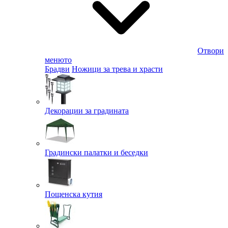
Отвори
менюто
Брадви
Ножици за трева и храсти
Декорации за градината
Градински палатки и беседки
Пощенска кутия