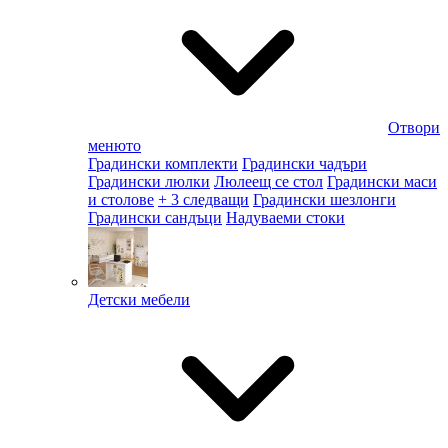
Отвори
менюто
Градински комплекти
Градински чадъри
Градински люлки
Люлеещ се стол
Градински маси
и столове
+ 3 следващи
Градински шезлонги
Градински сандъци
Надуваеми стоки
Детски мебели