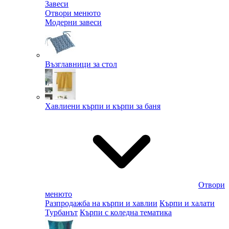
Завеси
Отвори менюто
Модерни завеси
Възглавници за стол
Хавлиени кърпи и кърпи за баня
Отвори
менюто
Разпродажба на кърпи и хавлии
Кърпи и халати
Турбанът
Кърпи с коледна тематика