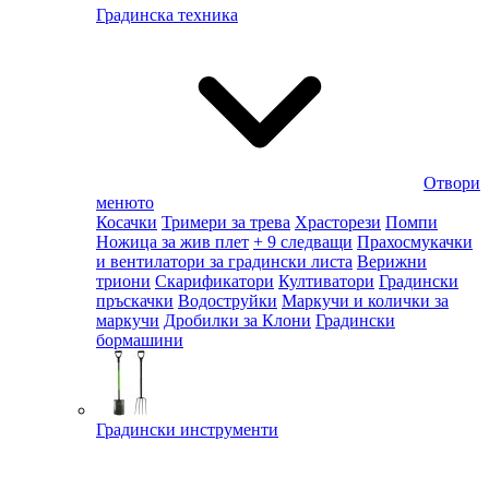
Градинска техника
Отвори
менюто
Косачки
Тримери за трева
Храсторези
Помпи
Ножица за жив плет
+ 9 следващи
Прахосмукачки
и вентилатори за градински листа
Верижни
триони
Скарификатори
Култиватори
Градински
пръскачки
Водоструйки
Маркучи и колички за
маркучи
Дробилки за Клони
Градински
бормашини
Градински инструменти