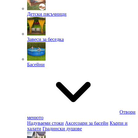
Детски пясъчници
Завеси за беседка
Басейни
Отвори
менюто
Надуваеми стоки
Аксесоари за басейн
Кърпи и
халати
Градински душове