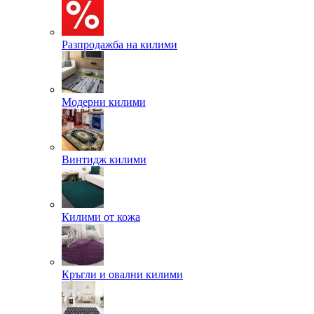
Разпродажба на килими
Модерни килими
Винтидж килими
Килими от кожа
Кръгли и овални килими