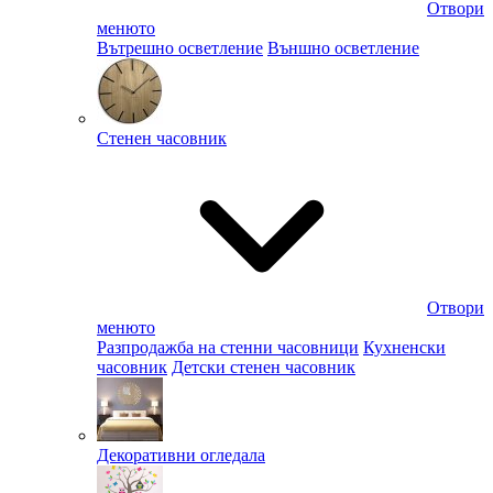
Отвори
менюто
Вътрешно осветление
Външно осветление
Стенен часовник
Отвори
менюто
Разпродажба на стенни часовници
Кухненски
часовник
Детски стенен часовник
Декоративни огледала