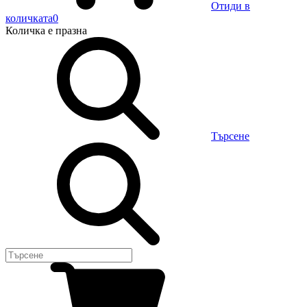
Отиди в
количката
0
Количка
е празна
Търсене