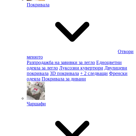
Покривала
Отвори
менюто
Разпродажба на завивки за легло
Едноцветни
одеяла за легло
Луксозни кувертюри
Двулицеви
покривала
3D покривала
+ 2 следващи
Френски
одеяла
Покривала за дивани
Чаршафи