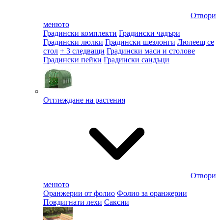
Отвори
менюто
Градински комплекти
Градински чадъри
Градински люлки
Градински шезлонги
Люлеещ се
стол
+ 3 следващи
Градински маси и столове
Градински пейки
Градински сандъци
Отглеждане на растения
Отвори
менюто
Оранжерии от фолио
Фолио за оранжерии
Повдигнати лехи
Саксии