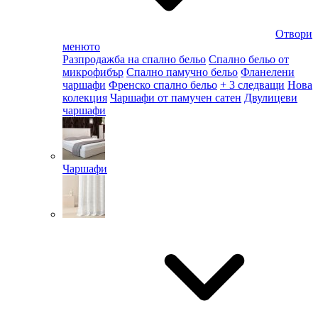
Отвори
менюто
Разпродажба на спално бельо
Спално бельо от
микрофибър
Спално памучно бельо
Фланелени
чаршафи
Френско спално бельо
+ 3 следващи
Нова
колекция
Чаршафи от памучен сатен
Двулицеви
чаршафи
Чаршафи