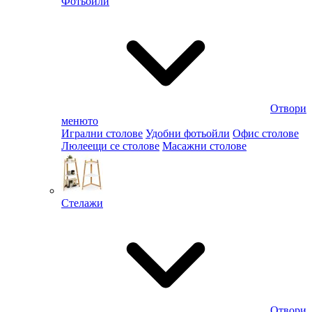
Фотьойли
Отвори
менюто
Игрални столове
Удобни фотьойли
Офис столове
Люлеещи се столове
Масажни столове
Стелажи
Отвори