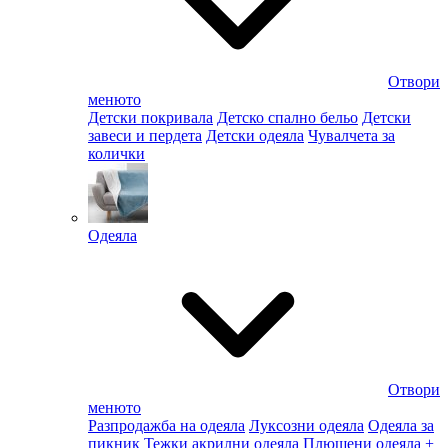
Отвори
менюто
Детски покривала
Детско спално бельо
Детски
завеси и пердета
Детски одеяла
Чувалчета за
колички
Одеяла
Отвори
менюто
Разпродажба на одеяла
Луксозни одеяла
Одеяла за
пикник
Тежки акрилни одеяла
Плюшени одеяла
+