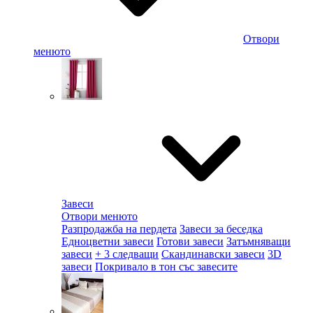
Отвори
менюто
Завеси
Отвори менюто
Разпродажба на пердета
Завеси за беседка
Едноцветни завеси
Готови завеси
Затъмняващи
завеси
+ 3 следващи
Скандинавски завеси
3D
завеси
Покривало в тон със завесите