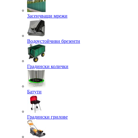
Засенчващи мрежи
Водоустойчиви брезенти
Градински колички
Батути
Градински грилове