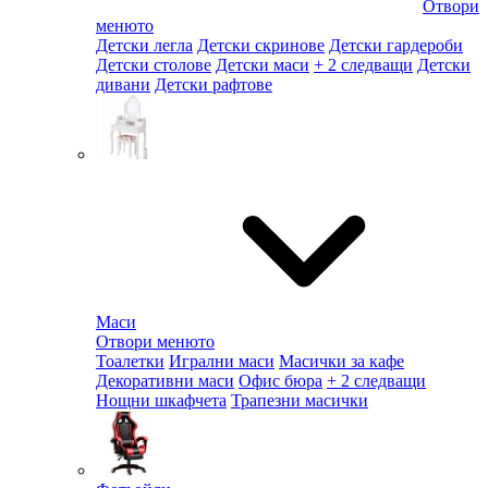
Отвори
менюто
Детски легла
Детски скринове
Детски гардероби
Детски столове
Детски маси
+ 2 следващи
Детски
дивани
Детски рафтове
Маси
Отвори менюто
Тоалетки
Игрални маси
Масички за кафе
Декоративни маси
Офис бюра
+ 2 следващи
Нощни шкафчета
Трапезни масички