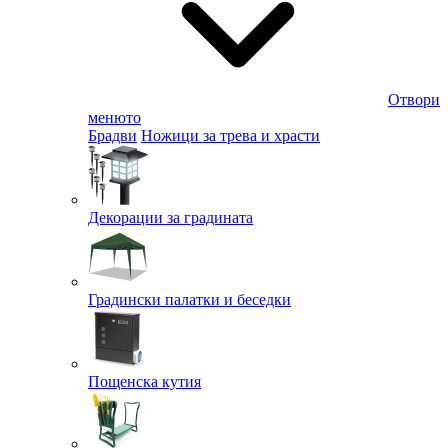
Отвори
менюто
Брадви
Ножици за трева и храсти
Декорации за градината
Градински палатки и беседки
Пощенска кутия