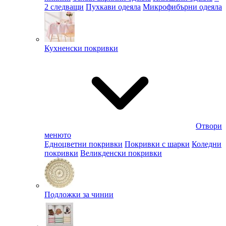
2 следващи
Пухкави одеяла
Микрофибърни одеяла
Кухненски покривки
Отвори
менюто
Едноцветни покривки
Покривки с шарки
Коледни
покривки
Великденски покривки
Подложки за чинии