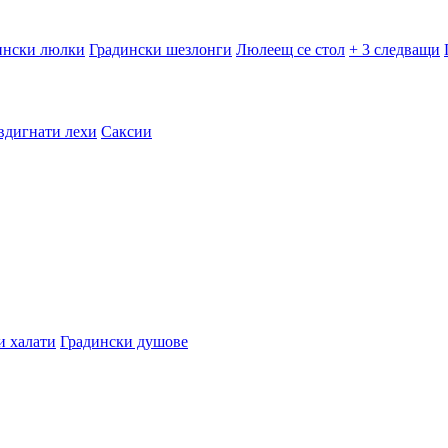
ински люлки
Градински шезлонги
Люлеещ се стол
+ 3 следващи
вдигнати лехи
Саксии
и халати
Градински душове