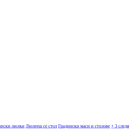
ински люлки
Люлеещ се стол
Градински маси и столове
+ 3 след