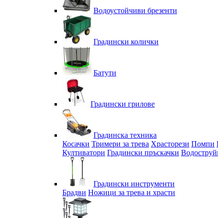
Водоустойчиви брезенти
Градински колички
Батути
Градински грилове
Градинска техника
Косачки
Тримери за трева
Храсторези
Помпи
Култиватори
Градински пръскачки
Водоструй
Градински инструменти
Брадви
Ножици за трева и храсти