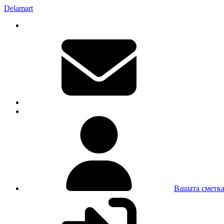
Delamart
Вашата сметк