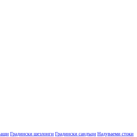
ващи
Градински шезлонги
Градински сандъци
Надуваеми стоки