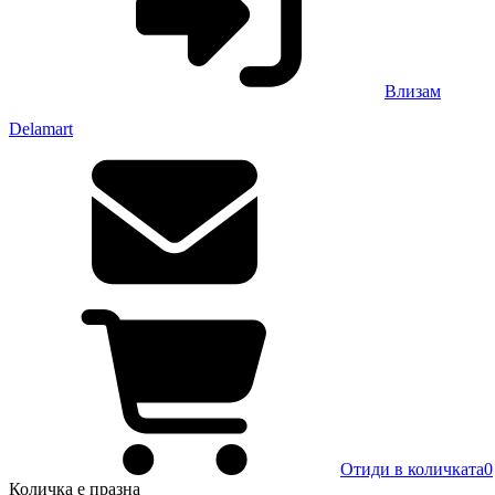
Влизам
Delamart
Отиди в количката
0
Количка
е празна