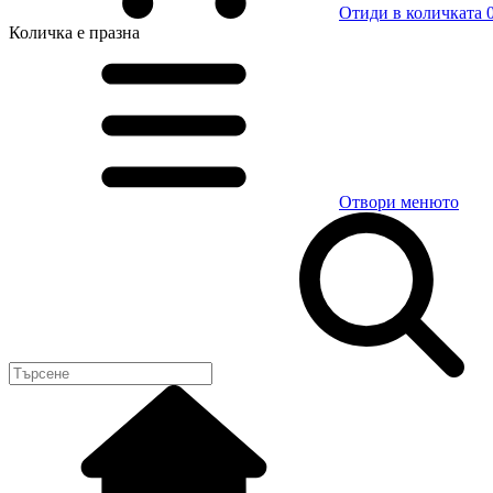
Отиди в количката
0
Количка
е празна
Отвори менюто