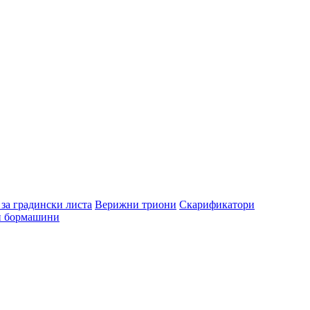
за градински листа
Верижни триони
Скарификатори
и бормашини