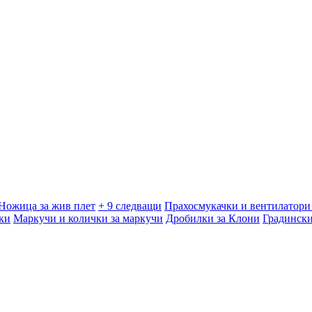
Ножица за жив плет
+ 9 следващи
Прахосмукачки и вентилатори 
ки
Маркучи и колички за маркучи
Дробилки за Клони
Градинск