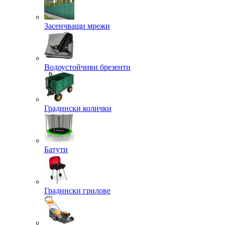
Засенчващи мрежи
Водоустойчиви брезенти
Градински колички
Батути
Градински грилове