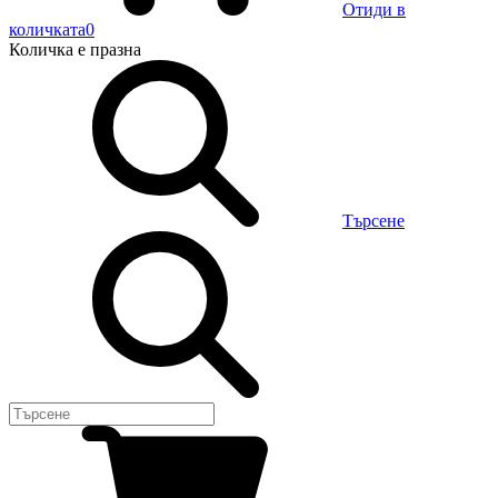
Отиди в
количката
0
Количка
е празна
Търсене