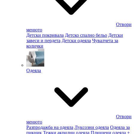
Отвори
менюто
Детски покривала
Детско спално бельо
Детски
завеси и пердета
Детски одеяла
Чувалчета за
колички
Одеяла
Отвори
менюто
Разпродажба на одеяла
Луксозни одеяла
Одеяла за
пикник
Тежки акрилни одеяла
Плюшени одеяла
+