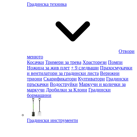
Градинска техника
Отвори
менюто
Косачки
Тримери за трева
Храсторези
Помпи
Ножица за жив плет
+ 9 следващи
Прахосмукачки
и вентилатори за градински листа
Верижни
триони
Скарификатори
Култиватори
Градински
пръскачки
Водоструйки
Маркучи и колички за
маркучи
Дробилки за Клони
Градински
бормашини
Градински инструменти