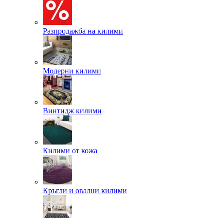
Разпродажба на килими
Модерни килими
Винтидж килими
Килими от кожа
Кръгли и овални килими