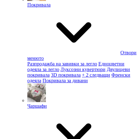
Покривала
Отвори
менюто
Разпродажба на завивки за легло
Едноцветни
одеяла за легло
Луксозни кувертюри
Двулицеви
покривала
3D покривала
+ 2 следващи
Френски
одеяла
Покривала за дивани
Чаршафи