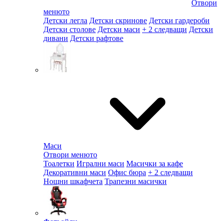
Отвори
менюто
Детски легла
Детски скринове
Детски гардероби
Детски столове
Детски маси
+ 2 следващи
Детски
дивани
Детски рафтове
Маси
Отвори менюто
Тоалетки
Игрални маси
Масички за кафе
Декоративни маси
Офис бюра
+ 2 следващи
Нощни шкафчета
Трапезни масички