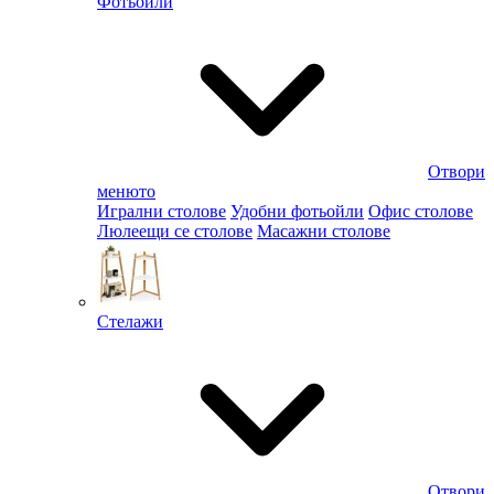
Фотьойли
Отвори
менюто
Игрални столове
Удобни фотьойли
Офис столове
Люлеещи се столове
Масажни столове
Стелажи
Отвори