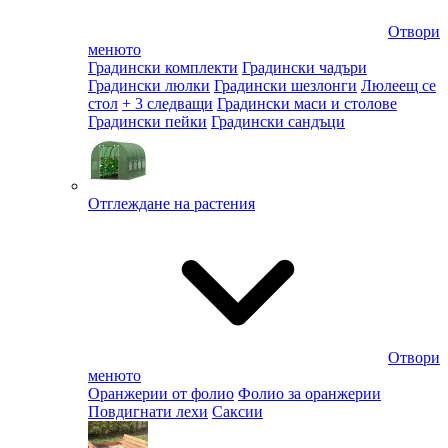
Отвори
менюто
Градински комплекти
Градински чадъри
Градински люлки
Градински шезлонги
Люлеещ се
стол
+ 3 следващи
Градински маси и столове
Градински пейки
Градински сандъци
Отглеждане на растения
Отвори
менюто
Оранжерии от фолио
Фолио за оранжерии
Повдигнати лехи
Саксии