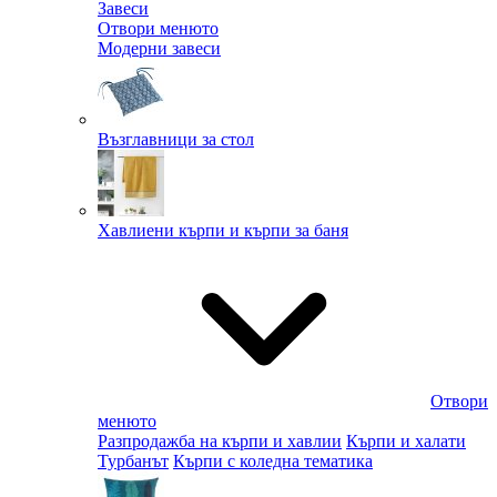
Завеси
Отвори менюто
Модерни завеси
Възглавници за стол
Хавлиени кърпи и кърпи за баня
Отвори
менюто
Разпродажба на кърпи и хавлии
Кърпи и халати
Турбанът
Кърпи с коледна тематика