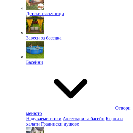
Детски пясъчници
Завеси за беседка
Басейни
Отвори
менюто
Надуваеми стоки
Аксесоари за басейн
Кърпи и
халати
Градински душове