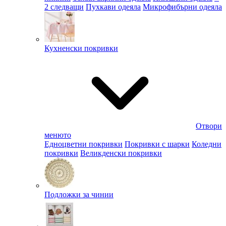
2 следващи
Пухкави одеяла
Микрофибърни одеяла
Кухненски покривки
Отвори
менюто
Едноцветни покривки
Покривки с шарки
Коледни
покривки
Великденски покривки
Подложки за чинии