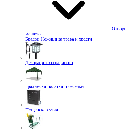
Отвори
менюто
Брадви
Ножици за трева и храсти
Декорации за градината
Градински палатки и беседки
Пощенска кутия