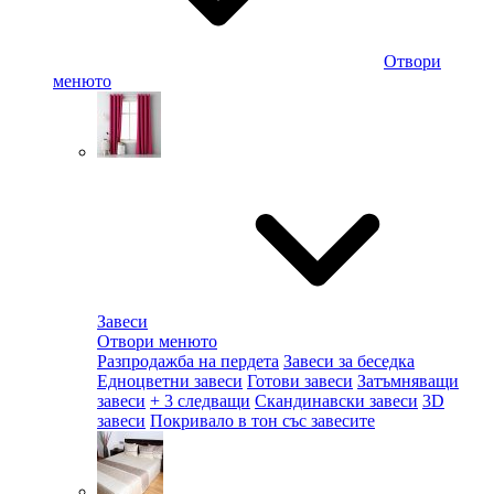
Отвори
менюто
Завеси
Отвори менюто
Разпродажба на пердета
Завеси за беседка
Едноцветни завеси
Готови завеси
Затъмняващи
завеси
+ 3 следващи
Скандинавски завеси
3D
завеси
Покривало в тон със завесите