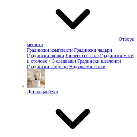
Отвори
менюто
Градински комплекти
Градински чадъри
Градински люлки
Люлеещ се стол
Градински маси
и столове
+ 3 следващи
Градински шезлонги
Градински сандъци
Надуваеми стоки
Детски мебели