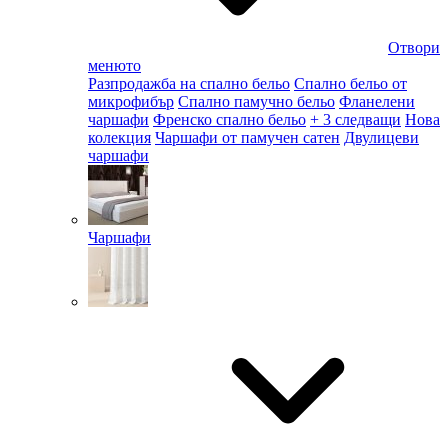
Отвори
менюто
Разпродажба на спално бельо
Спално бельо от
микрофибър
Спално памучно бельо
Фланелени
чаршафи
Френско спално бельо
+ 3 следващи
Нова
колекция
Чаршафи от памучен сатен
Двулицеви
чаршафи
Чаршафи