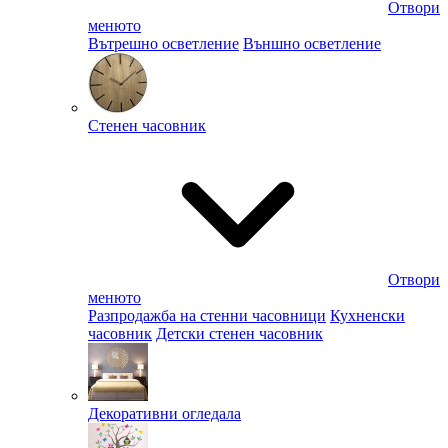
Отвори
менюто
Вътрешно осветление
Външно осветление
Стенен часовник
Отвори
менюто
Разпродажба на стенни часовници
Кухненски
часовник
Детски стенен часовник
Декоративни огледала