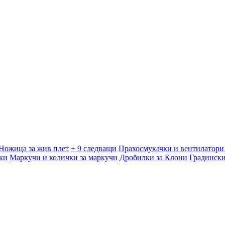
Ножица за жив плет
+ 9 следващи
Прахосмукачки и вентилатори 
ки
Маркучи и колички за маркучи
Дробилки за Клони
Градинск