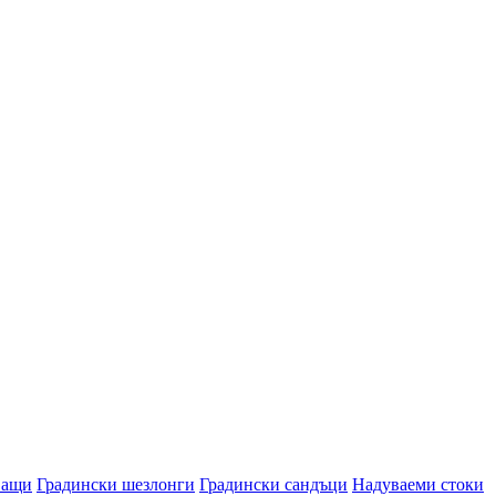
ващи
Градински шезлонги
Градински сандъци
Надуваеми стоки