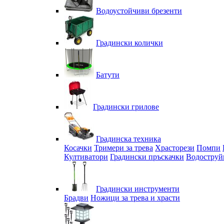
Водоустойчиви брезенти
Градински колички
Батути
Градински грилове
Градинска техника
Косачки
Тримери за трева
Храсторези
Помпи
Култиватори
Градински пръскачки
Водоструй
Градински инструменти
Брадви
Ножици за трева и храсти