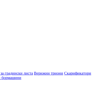
за градински листа
Верижни триони
Скарификатори
и бормашини