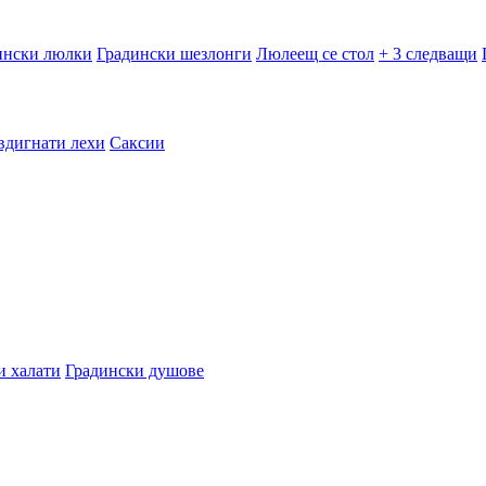
ински люлки
Градински шезлонги
Люлеещ се стол
+ 3 следващи
вдигнати лехи
Саксии
и халати
Градински душове