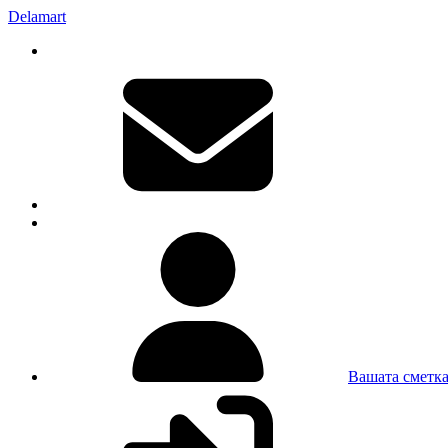
Delamart
Вашата сметк