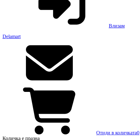
Влизам
Delamart
Отиди в количката
0
Количка
е празна