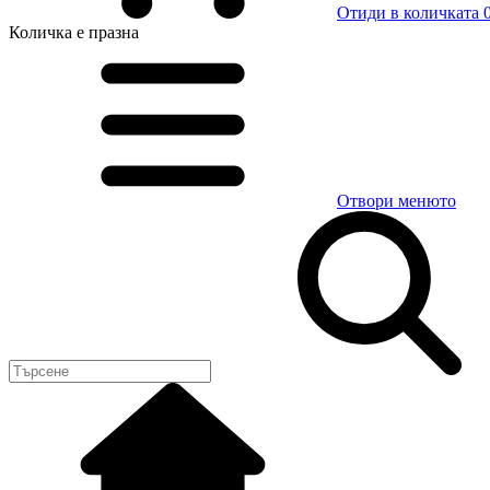
Отиди в количката
0
Количка
е празна
Отвори менюто