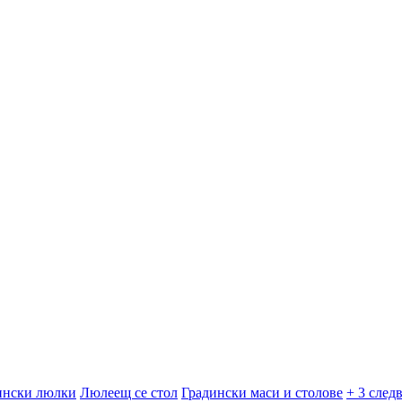
ински люлки
Люлеещ се стол
Градински маси и столове
+ 3 след