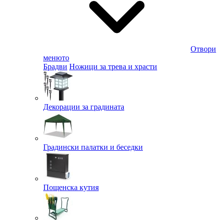
Отвори
менюто
Брадви
Ножици за трева и храсти
Декорации за градината
Градински палатки и беседки
Пощенска кутия