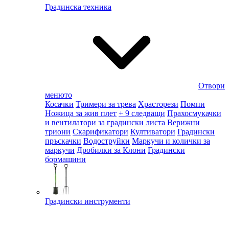
Градинска техника
Отвори
менюто
Косачки
Тримери за трева
Храсторези
Помпи
Ножица за жив плет
+ 9 следващи
Прахосмукачки
и вентилатори за градински листа
Верижни
триони
Скарификатори
Култиватори
Градински
пръскачки
Водоструйки
Маркучи и колички за
маркучи
Дробилки за Клони
Градински
бормашини
Градински инструменти