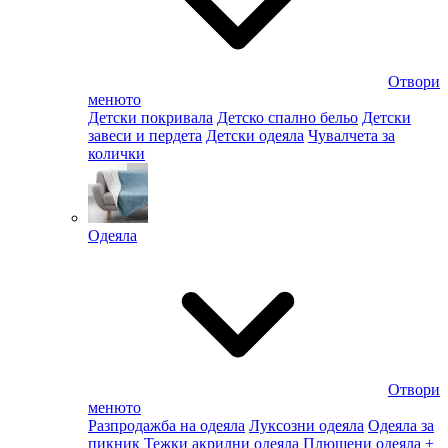
Отвори
менюто
Детски покривала
Детско спално бельо
Детски
завеси и пердета
Детски одеяла
Чувалчета за
колички
Одеяла
Отвори
менюто
Разпродажба на одеяла
Луксозни одеяла
Одеяла за
пикник
Тежки акрилни одеяла
Плюшени одеяла
+