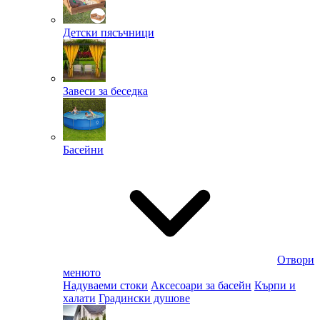
Детски пясъчници
Завеси за беседка
Басейни
Отвори
менюто
Надуваеми стоки
Аксесоари за басейн
Кърпи и
халати
Градински душове