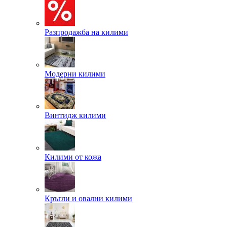
Разпродажба на килими
Модерни килими
Винтидж килими
Килими от кожа
Кръгли и овални килими