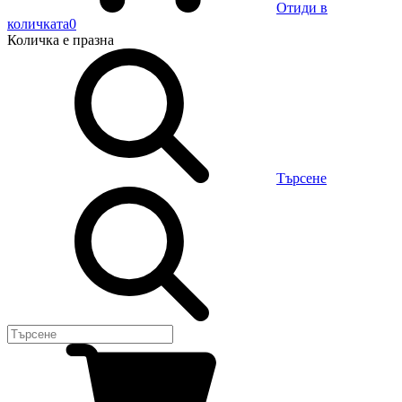
Отиди в
количката
0
Количка
е празна
Търсене