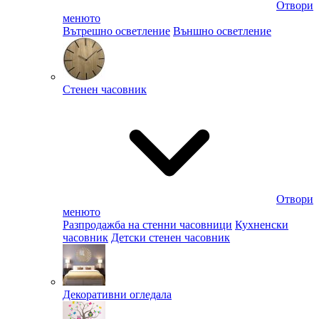
Отвори
менюто
Вътрешно осветление
Външно осветление
Стенен часовник
Отвори
менюто
Разпродажба на стенни часовници
Кухненски
часовник
Детски стенен часовник
Декоративни огледала