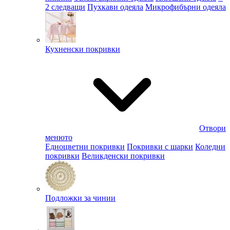
2 следващи
Пухкави одеяла
Микрофибърни одеяла
Кухненски покривки
Отвори
менюто
Едноцветни покривки
Покривки с шарки
Коледни
покривки
Великденски покривки
Подложки за чинии