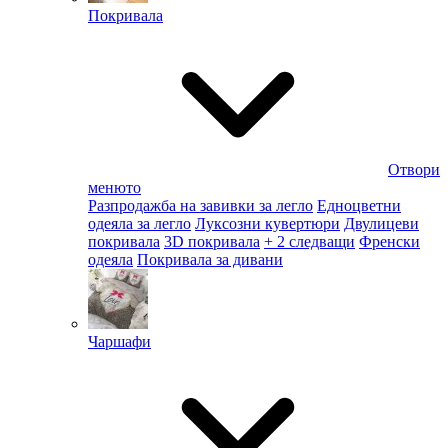
Покривала
Отвори
менюто
Разпродажба на завивки за легло
Едноцветни
одеяла за легло
Луксозни кувертюри
Двулицеви
покривала
3D покривала
+ 2 следващи
Френски
одеяла
Покривала за дивани
Чаршафи