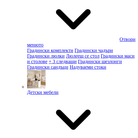
Отвори
менюто
Градински комплекти
Градински чадъри
Градински люлки
Люлеещ се стол
Градински маси
и столове
+ 3 следващи
Градински шезлонги
Градински сандъци
Надуваеми стоки
Детски мебели