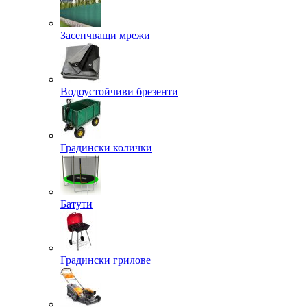
Засенчващи мрежи
Водоустойчиви брезенти
Градински колички
Батути
Градински грилове