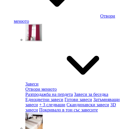
Отвори
менюто
Завеси
Отвори менюто
Разпродажба на пердета
Завеси за беседка
Едноцветни завеси
Готови завеси
Затъмняващи
завеси
+ 3 следващи
Скандинавски завеси
3D
завеси
Покривало в тон със завесите