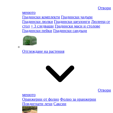
Отвори
менюто
Градински комплекти
Градински чадъри
Градински люлки
Градински шезлонги
Люлеещ се
стол
+ 3 следващи
Градински маси и столове
Градински пейки
Градински сандъци
Отглеждане на растения
Отвори
менюто
Оранжерии от фолио
Фолио за оранжерии
Повдигнати лехи
Саксии