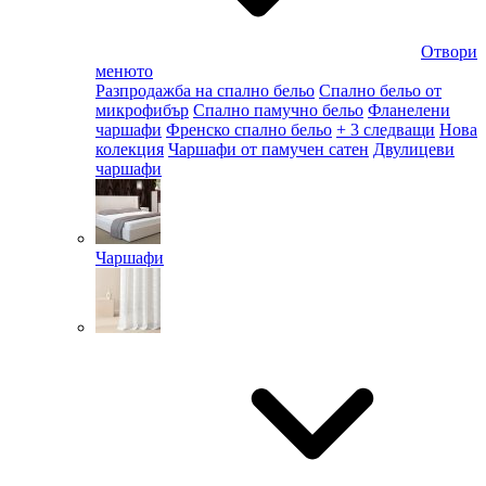
Отвори
менюто
Разпродажба на спално бельо
Спално бельо от
микрофибър
Спално памучно бельо
Фланелени
чаршафи
Френско спално бельо
+ 3 следващи
Нова
колекция
Чаршафи от памучен сатен
Двулицеви
чаршафи
Чаршафи