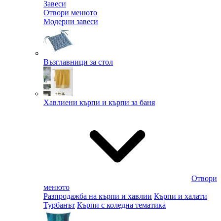
Завеси
Отвори менюто
Модерни завеси
Възглавници за стол
Хавлиени кърпи и кърпи за баня
Отвори
менюто
Разпродажба на кърпи и хавлии
Кърпи и халати
Турбанът
Кърпи с коледна тематика