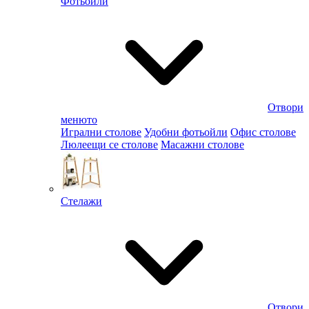
Фотьойли
Отвори
менюто
Игрални столове
Удобни фотьойли
Офис столове
Люлеещи се столове
Масажни столове
Стелажи
Отвори