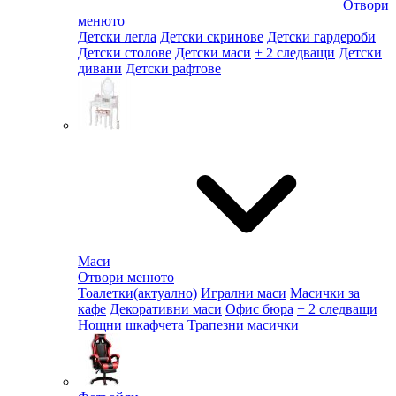
Отвори
менюто
Детски легла
Детски скринове
Детски гардероби
Детски столове
Детски маси
+ 2 следващи
Детски
дивани
Детски рафтове
Маси
Отвори менюто
Тоалетки
(актуално)
Игрални маси
Масички за
кафе
Декоративни маси
Офис бюра
+ 2 следващи
Нощни шкафчета
Трапезни масички