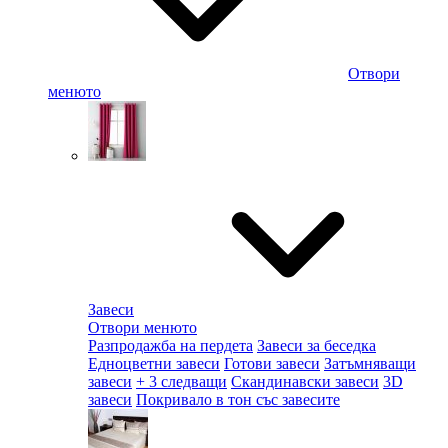
Отвори
менюто
Завеси
Отвори менюто
Разпродажба на пердета
Завеси за беседка
Едноцветни завеси
Готови завеси
Затъмняващи
завеси
+ 3 следващи
Скандинавски завеси
3D
завеси
Покривало в тон със завесите