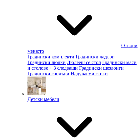
Отвори
менюто
Градински комплекти
Градински чадъри
Градински люлки
Люлеещ се стол
Градински маси
и столове
+ 3 следващи
Градински шезлонги
Градински сандъци
Надуваеми стоки
Детски мебели