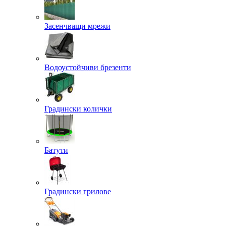
Засенчващи мрежи
Водоустойчиви брезенти
Градински колички
Батути
Градински грилове