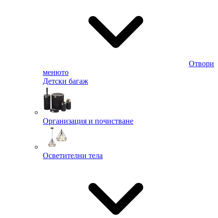
Отвори
менюто
Детски багаж
Организация и почистване
Осветителни тела