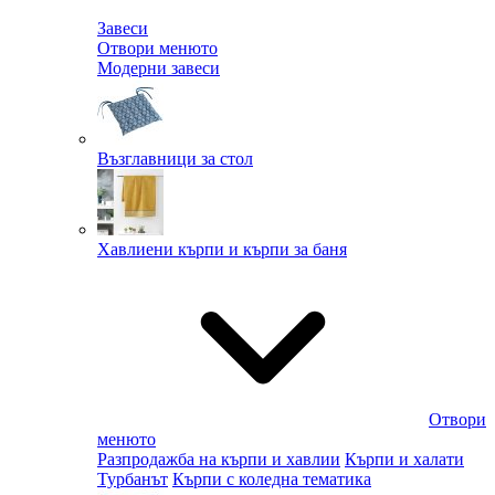
Завеси
Отвори менюто
Модерни завеси
Възглавници за стол
Хавлиени кърпи и кърпи за баня
Отвори
менюто
Разпродажба на кърпи и хавлии
Кърпи и халати
Турбанът
Кърпи с коледна тематика