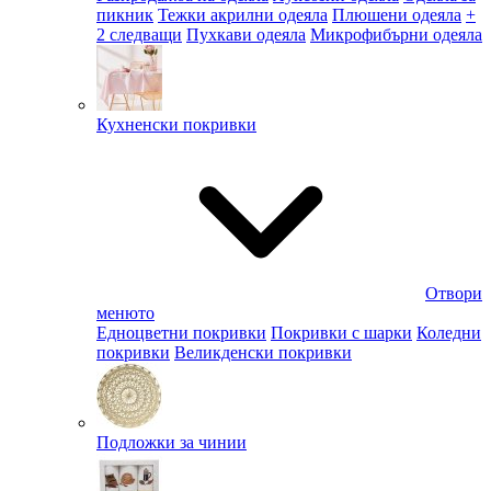
пикник
Тежки акрилни одеяла
Плюшени одеяла
+
2 следващи
Пухкави одеяла
Микрофибърни одеяла
Кухненски покривки
Отвори
менюто
Едноцветни покривки
Покривки с шарки
Коледни
покривки
Великденски покривки
Подложки за чинии