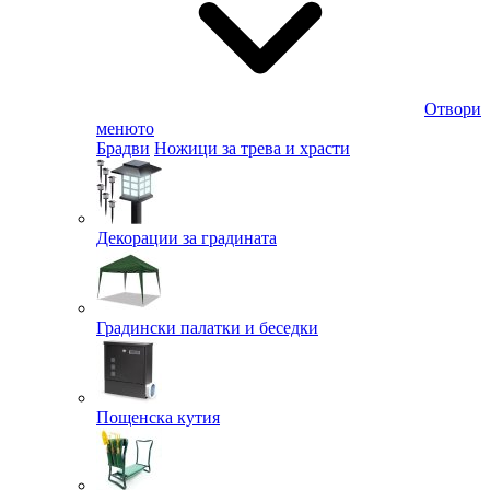
Отвори
менюто
Брадви
Ножици за трева и храсти
Декорации за градината
Градински палатки и беседки
Пощенска кутия