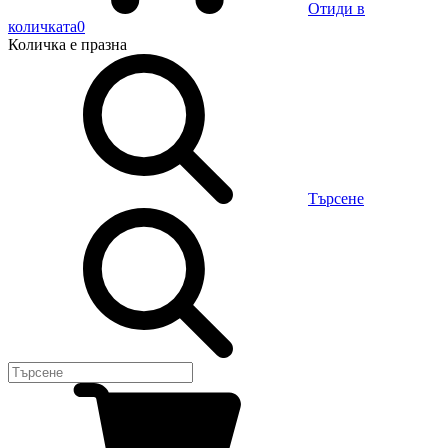
Отиди в
количката
0
Количка
е празна
Търсене