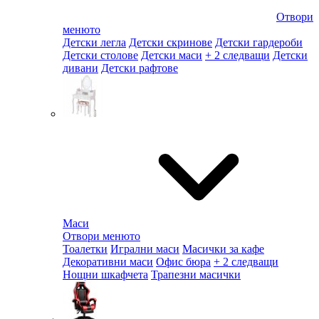
Отвори
менюто
Детски легла
Детски скринове
Детски гардероби
Детски столове
Детски маси
+ 2 следващи
Детски
дивани
Детски рафтове
Маси
Отвори менюто
Тоалетки
Игрални маси
Масички за кафе
Декоративни маси
Офис бюра
+ 2 следващи
Нощни шкафчета
Трапезни масички