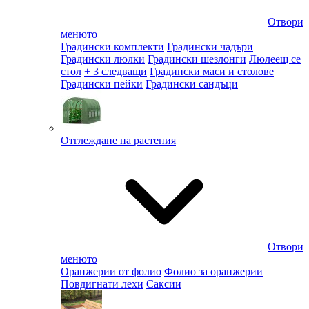
Отвори
менюто
Градински комплекти
Градински чадъри
Градински люлки
Градински шезлонги
Люлеещ се
стол
+ 3 следващи
Градински маси и столове
Градински пейки
Градински сандъци
Отглеждане на растения
Отвори
менюто
Оранжерии от фолио
Фолио за оранжерии
Повдигнати лехи
Саксии