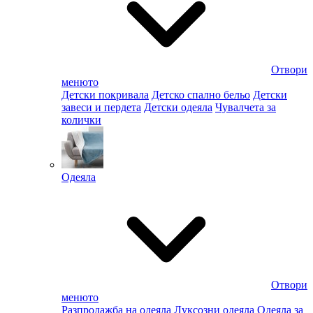
Отвори
менюто
Детски покривала
Детско спално бельо
Детски
завеси и пердета
Детски одеяла
Чувалчета за
колички
Одеяла
Отвори
менюто
Разпродажба на одеяла
Луксозни одеяла
Одеяла за