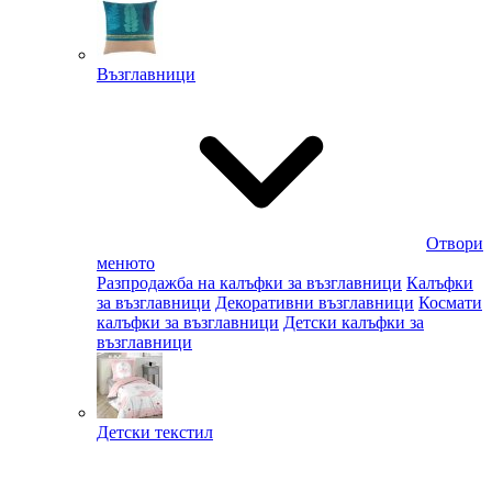
Възглавници
Отвори
менюто
Разпродажба на калъфки за възглавници
Калъфки
за възглавници
Декоративни възглавници
Космати
калъфки за възглавници
Детски калъфки за
възглавници
Детски текстил