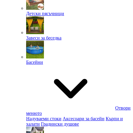
Детски пясъчници
Завеси за беседка
Басейни
Отвори
менюто
Надуваеми стоки
Аксесоари за басейн
Кърпи и
халати
Градински душове