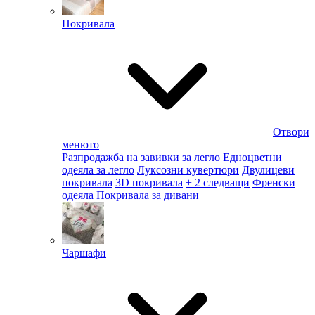
Покривала
Отвори
менюто
Разпродажба на завивки за легло
Едноцветни
одеяла за легло
Луксозни кувертюри
Двулицеви
покривала
3D покривала
+ 2 следващи
Френски
одеяла
Покривала за дивани
Чаршафи