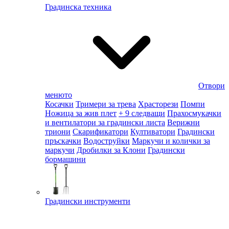
Градинска техника
Отвори
менюто
Косачки
Тримери за трева
Храсторези
Помпи
Ножица за жив плет
+ 9 следващи
Прахосмукачки
и вентилатори за градински листа
Верижни
триони
Скарификатори
Култиватори
Градински
пръскачки
Водоструйки
Маркучи и колички за
маркучи
Дробилки за Клони
Градински
бормашини
Градински инструменти