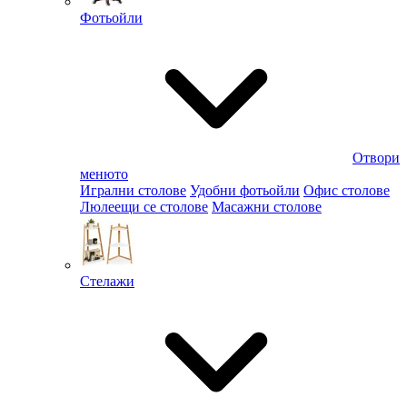
Фотьойли
Отвори
менюто
Игрални столове
Удобни фотьойли
Офис столове
Люлеещи се столове
Масажни столове
Стелажи