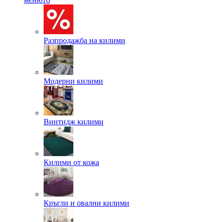
Разпродажба на килими
Модерни килими
Винтидж килими
Килими от кожа
Кръгли и овални килими