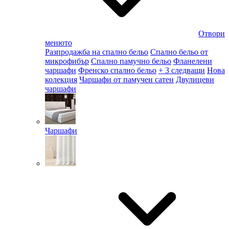
Отвори
менюто
Разпродажба на спално бельо
Спално бельо от
микрофибър
Спално памучно бельо
Фланелени
чаршафи
Френско спално бельо
+ 3 следващи
Нова
колекция
Чаршафи от памучен сатен
Двулицеви
чаршафи
Чаршафи