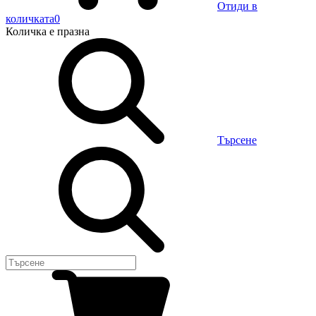
Отиди в
количката
0
Количка
е празна
Търсене