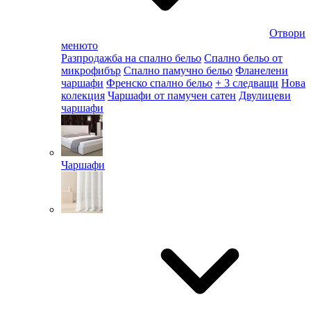
Отвори
менюто
Разпродажба на спално бельо
Спално бельо от
микрофибър
Спално памучно бельо
Фланелени
чаршафи
Френско спално бельо
+ 3 следващи
Нова
колекция
Чаршафи от памучен сатен
Двулицеви
чаршафи
Чаршафи