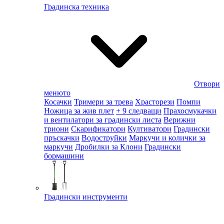
Градинска техника
Отвори
менюто
Косачки
Тримери за трева
Храсторези
Помпи
Ножица за жив плет
+ 9 следващи
Прахосмукачки
и вентилатори за градински листа
Верижни
триони
Скарификатори
Култиватори
Градински
пръскачки
Водоструйки
Маркучи и колички за
маркучи
Дробилки за Клони
Градински
бормашини
Градински инструменти