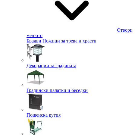
Отвори
менюто
Брадви
Ножици за трева и храсти
Декорации за градината
Градински палатки и беседки
Пощенска кутия