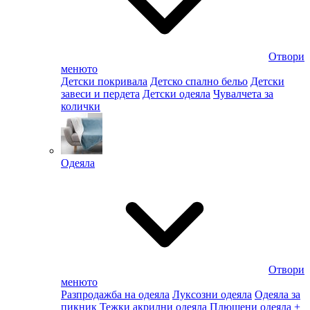
Отвори
менюто
Детски покривала
Детско спално бельо
Детски
завеси и пердета
Детски одеяла
Чувалчета за
колички
Одеяла
Отвори
менюто
Разпродажба на одеяла
Луксозни одеяла
Одеяла за
пикник
Тежки акрилни одеяла
Плюшени одеяла
+