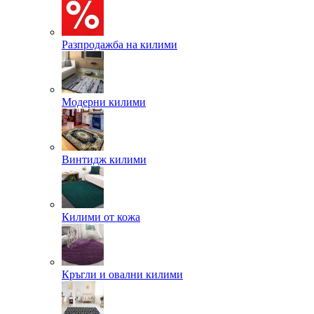
Разпродажба на килими
Модерни килими
Винтидж килими
Килими от кожа
Кръгли и овални килими