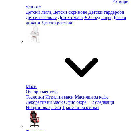
Отвори
менюто
Детски легла
Детски скринове
Детски гардероби
Детски столове
Детски маси
+ 2 следващи
Детски
дивани
Детски рафтове
Маси
Отвори менюто
Тоалетки
Игрални маси
Масички за кафе
Декоративни маси
Офис бюра
+ 2 следващи
Нощни шкафчета
Трапезни масички