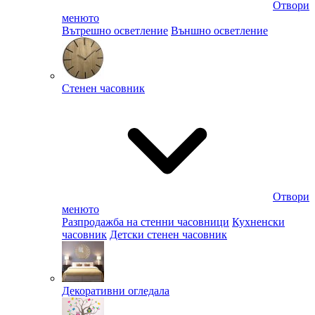
Отвори
менюто
Вътрешно осветление
Външно осветление
Стенен часовник
Отвори
менюто
Разпродажба на стенни часовници
Кухненски
часовник
Детски стенен часовник
Декоративни огледала