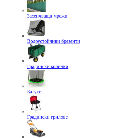
Засенчващи мрежи
Водоустойчиви брезенти
Градински колички
Батути
Градински грилове