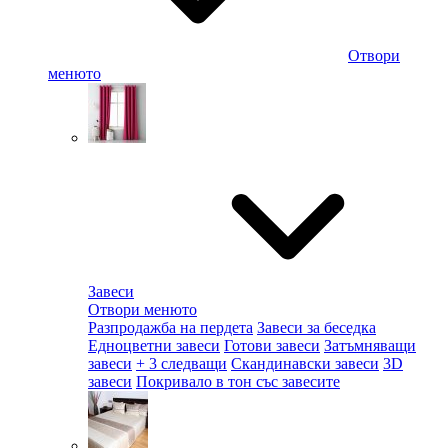
Отвори
менюто
Завеси
Отвори менюто
Разпродажба на пердета
Завеси за беседка
Едноцветни завеси
Готови завеси
Затъмняващи
завеси
+ 3 следващи
Скандинавски завеси
3D
завеси
Покривало в тон със завесите