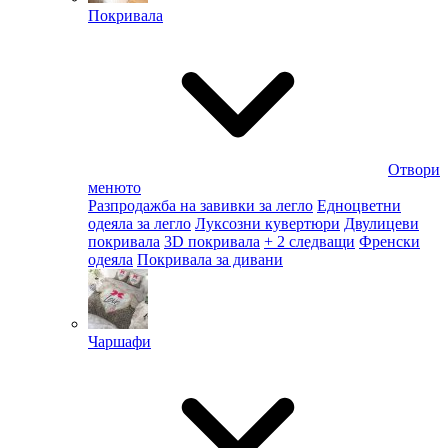
Покривала
Отвори
менюто
Разпродажба на завивки за легло
Едноцветни
одеяла за легло
Луксозни кувертюри
Двулицеви
покривала
3D покривала
+ 2 следващи
Френски
одеяла
Покривала за дивани
Чаршафи