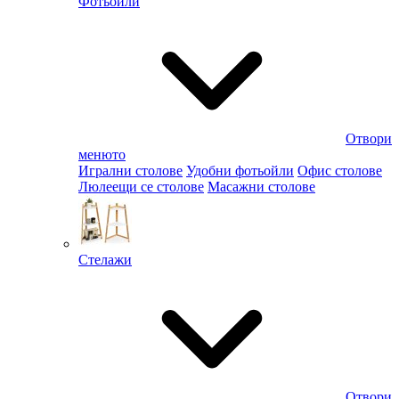
Фотьойли
Отвори
менюто
Игрални столове
Удобни фотьойли
Офис столове
Люлеещи се столове
Масажни столове
Стелажи
Отвори