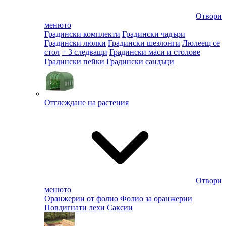
Отвори
менюто
Градински комплекти
Градински чадъри
Градински люлки
Градински шезлонги
Люлеещ се
стол
+ 3 следващи
Градински маси и столове
Градински пейки
Градински сандъци
Отглеждане на растения
Отвори
менюто
Оранжерии от фолио
Фолио за оранжерии
Повдигнати лехи
Саксии