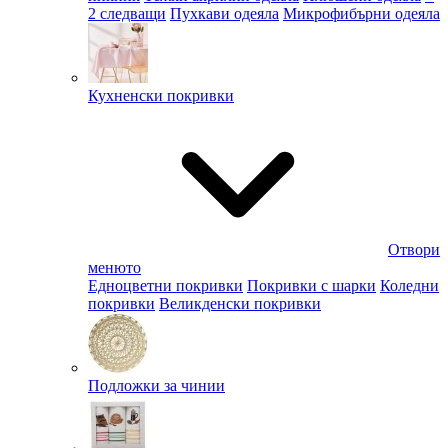
2 следващи
Пухкави одеяла
Микрофибърни одеяла
Кухненски покривки
Отвори
менюто
Едноцветни покривки
Покривки с шарки
Коледни
покривки
Великденски покривки
Подложки за чинии