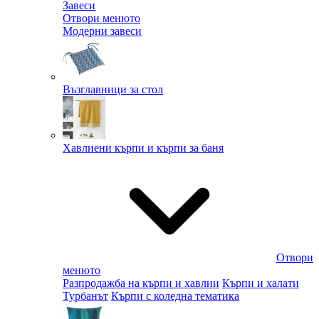
Завеси
Отвори менюто
Модерни завеси
Възглавници за стол
Хавлиени кърпи и кърпи за баня
Отвори
менюто
Разпродажба на кърпи и хавлии
Кърпи и халати
Турбанът
Кърпи с коледна тематика