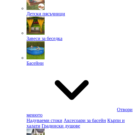
Детски пясъчници
Завеси за беседка
Басейни
Отвори
менюто
Надуваеми стоки
Аксесоари за басейн
Кърпи и
халати
Градински душове