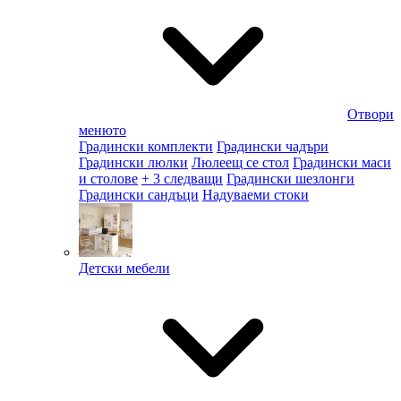
Отвори
менюто
Градински комплекти
Градински чадъри
Градински люлки
Люлеещ се стол
Градински маси
и столове
+ 3 следващи
Градински шезлонги
Градински сандъци
Надуваеми стоки
Детски мебели