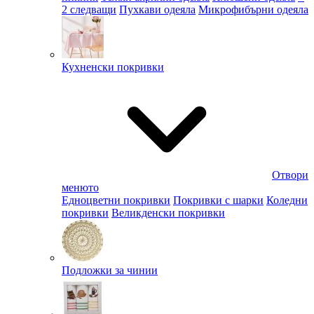
2 следващи
Пухкави одеяла
Микрофибърни одеяла
Кухненски покривки
Отвори
менюто
Едноцветни покривки
Покривки с шарки
Коледни
покривки
Великденски покривки
Подложки за чинии