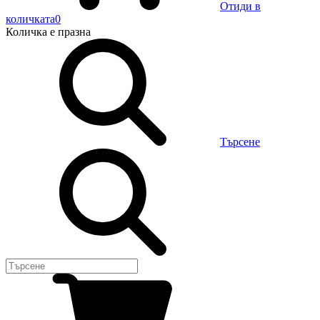
Отиди в
количката
0
Количка
е празна
Търсене