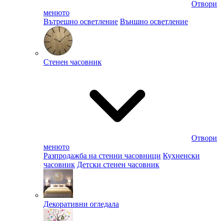
Отвори
менюто
Вътрешно осветление
Външно осветление
Стенен часовник
Отвори
менюто
Разпродажба на стенни часовници
Кухненски
часовник
Детски стенен часовник
Декоративни огледала