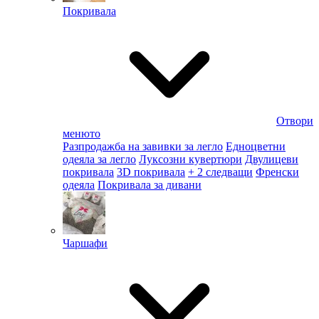
Покривала
Отвори
менюто
Разпродажба на завивки за легло
Едноцветни
одеяла за легло
Луксозни кувертюри
Двулицеви
покривала
3D покривала
+ 2 следващи
Френски
одеяла
Покривала за дивани
Чаршафи