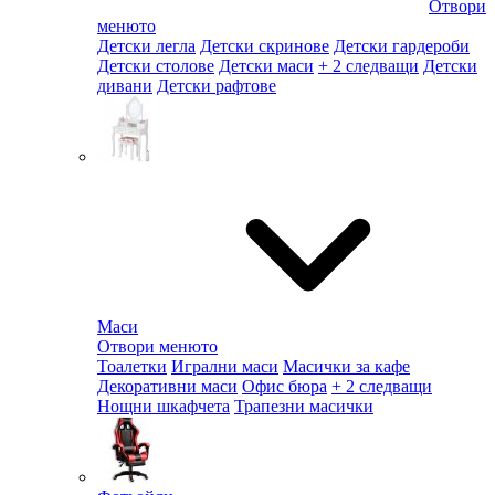
Отвори
менюто
Детски легла
Детски скринове
Детски гардероби
Детски столове
Детски маси
+ 2 следващи
Детски
дивани
Детски рафтове
Маси
Отвори менюто
Тоалетки
Игрални маси
Масички за кафе
Декоративни маси
Офис бюра
+ 2 следващи
Нощни шкафчета
Трапезни масички