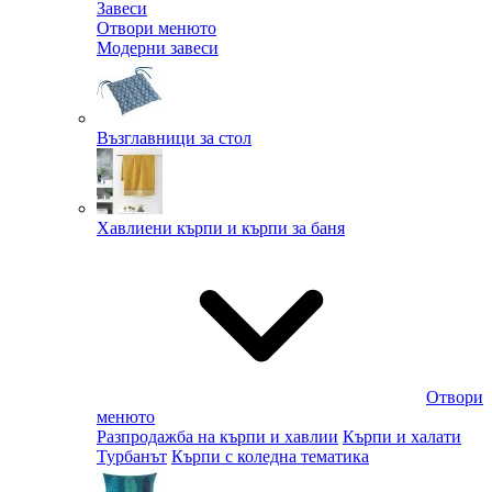
Завеси
Отвори менюто
Модерни завеси
Възглавници за стол
Хавлиени кърпи и кърпи за баня
Отвори
менюто
Разпродажба на кърпи и хавлии
Кърпи и халати
Турбанът
Кърпи с коледна тематика