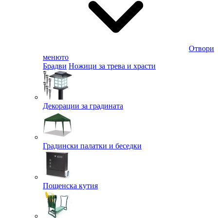
Отвори
менюто
Брадви
Ножици за трева и храсти
Декорации за градината
Градински палатки и беседки
Пощенска кутия