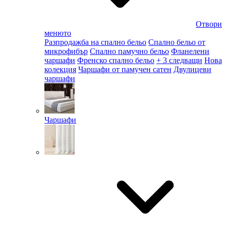
Отвори
менюто
Разпродажба на спално бельо
Спално бельо от
микрофибър
Спално памучно бельо
Фланелени
чаршафи
Френско спално бельо
+ 3 следващи
Нова
колекция
Чаршафи от памучен сатен
Двулицеви
чаршафи
Чаршафи