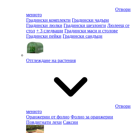
Отвори
менюто
Градински комплекти
Градински чадъри
Градински люлки
Градински шезлонги
Люлеещ се
стол
+ 3 следващи
Градински маси и столове
Градински пейки
Градински сандъци
Отглеждане на растения
Отвори
менюто
Оранжерии от фолио
Фолио за оранжерии
Повдигнати лехи
Саксии