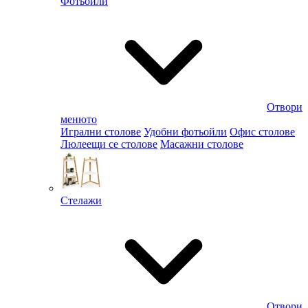
Фотьойли
Отвори
менюто
Игрални столове
Удобни фотьойли
Офис столове
Люлеещи се столове
Масажни столове
Стелажи
Отвори