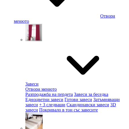
Отвори
менюто
Завеси
Отвори менюто
Разпродажба на пердета
Завеси за беседка
Едноцветни завеси
Готови завеси
Затъмняващи
завеси
+ 3 следващи
Скандинавски завеси
3D
завеси
Покривало в тон със завесите