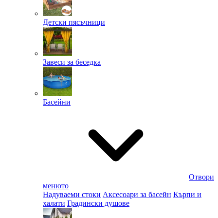
Детски пясъчници
Завеси за беседка
Басейни
Отвори
менюто
Надуваеми стоки
Аксесоари за басейн
Кърпи и
халати
Градински душове