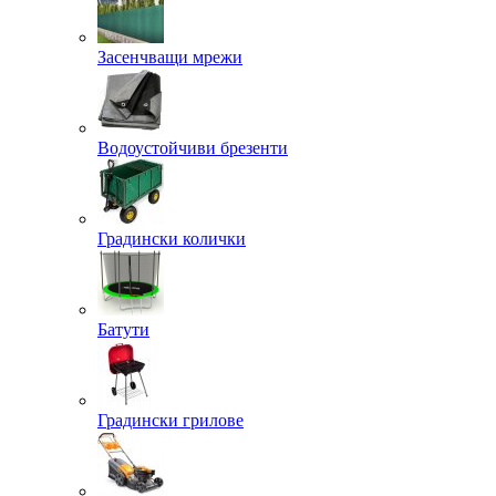
Засенчващи мрежи
Водоустойчиви брезенти
Градински колички
Батути
Градински грилове