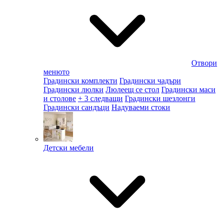
Отвори
менюто
Градински комплекти
Градински чадъри
Градински люлки
Люлеещ се стол
Градински маси
и столове
+ 3 следващи
Градински шезлонги
Градински сандъци
Надуваеми стоки
Детски мебели