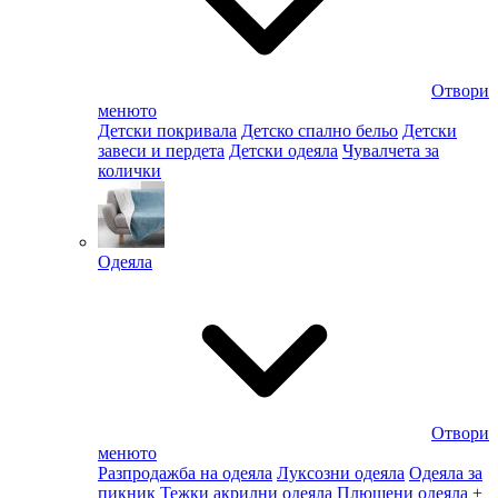
Отвори
менюто
Детски покривала
Детско спално бельо
Детски
завеси и пердета
Детски одеяла
Чувалчета за
колички
Одеяла
Отвори
менюто
Разпродажба на одеяла
Луксозни одеяла
Одеяла за
пикник
Тежки акрилни одеяла
Плюшени одеяла
+