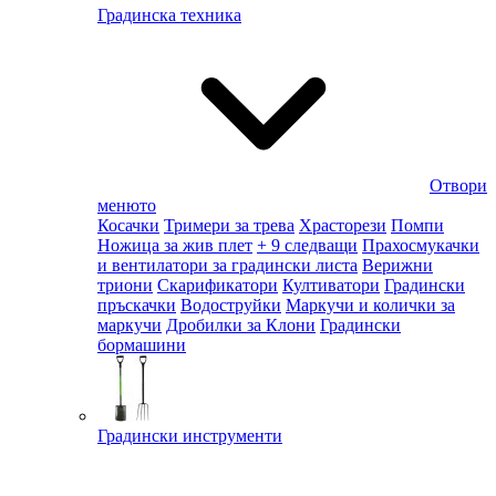
Градинска техника
Отвори
менюто
Косачки
Тримери за трева
Храсторези
Помпи
Ножица за жив плет
+ 9 следващи
Прахосмукачки
и вентилатори за градински листа
Верижни
триони
Скарификатори
Култиватори
Градински
пръскачки
Водоструйки
Маркучи и колички за
маркучи
Дробилки за Клони
Градински
бормашини
Градински инструменти