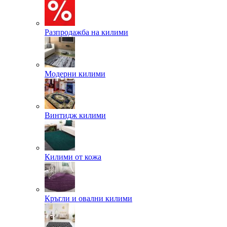
Разпродажба на килими
Модерни килими
Винтидж килими
Килими от кожа
Кръгли и овални килими