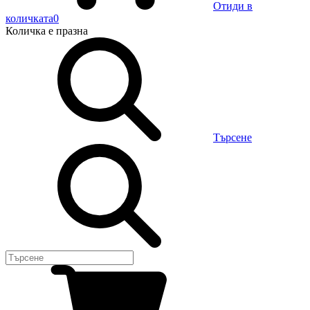
Отиди в
количката
0
Количка
е празна
Търсене