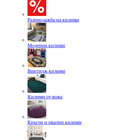
Разпродажба на килими
Модерни килими
Винтидж килими
Килими от кожа
Кръгли и овални килими