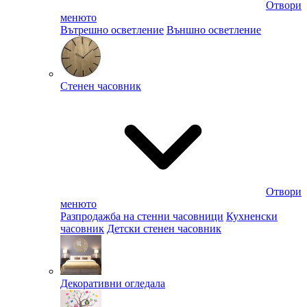
Отвори
менюто
Вътрешно осветление
Външно осветление
Стенен часовник
Отвори
менюто
Разпродажба на стенни часовници
Кухненски
часовник
Детски стенен часовник
Декоративни огледала