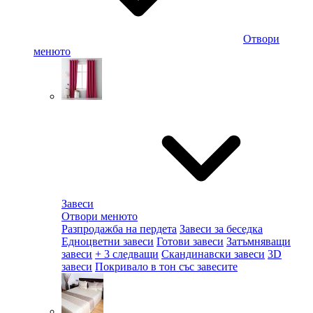
Отвори
менюто
Завеси
Отвори менюто
Разпродажба на пердета
Завеси за беседка
Едноцветни завеси
Готови завеси
Затъмняващи
завеси
+ 3 следващи
Скандинавски завеси
3D
завеси
Покривало в тон със завесите