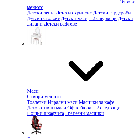
Отвори
менюто
Детски легла
Детски скринове
Детски гардероби
Детски столове
Детски маси
+ 2 следващи
Детски
дивани
Детски рафтове
Маси
Отвори менюто
Тоалетки
Игрални маси
Масички за кафе
Декоративни маси
Офис бюра
+ 2 следващи
Нощни шкафчета
Трапезни масички