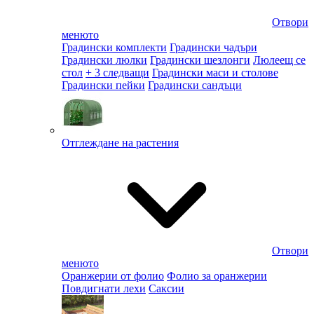
Отвори
менюто
Градински комплекти
Градински чадъри
Градински люлки
Градински шезлонги
Люлеещ се
стол
+ 3 следващи
Градински маси и столове
Градински пейки
Градински сандъци
Отглеждане на растения
Отвори
менюто
Оранжерии от фолио
Фолио за оранжерии
Повдигнати лехи
Саксии