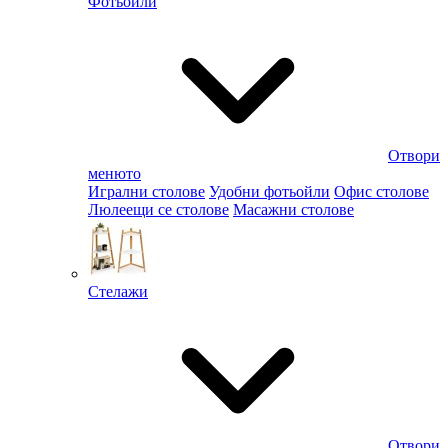
Фотьойли
Отвори
менюто
Игрални столове
Удобни фотьойли
Офис столове
Люлеещи се столове
Масажни столове
Стелажи
Отвори