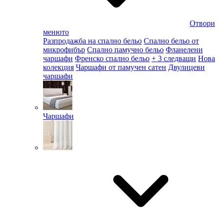
Отвори
менюто
Разпродажба на спално бельо
Спално бельо от
микрофибър
Спално памучно бельо
Фланелени
чаршафи
Френско спално бельо
+ 3 следващи
Нова
колекция
Чаршафи от памучен сатен
Двулицеви
чаршафи
Чаршафи