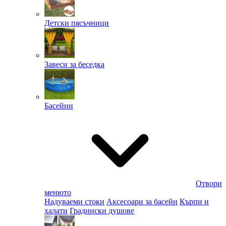
Детски пясъчници
Завеси за беседка
Басейни
Отвори
менюто
Надуваеми стоки
Аксесоари за басейн
Кърпи и
халати
Градински душове