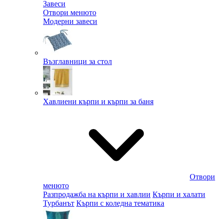
Завеси
Отвори менюто
Модерни завеси
Възглавници за стол
Хавлиени кърпи и кърпи за баня
Отвори
менюто
Разпродажба на кърпи и хавлии
Кърпи и халати
Турбанът
Кърпи с коледна тематика