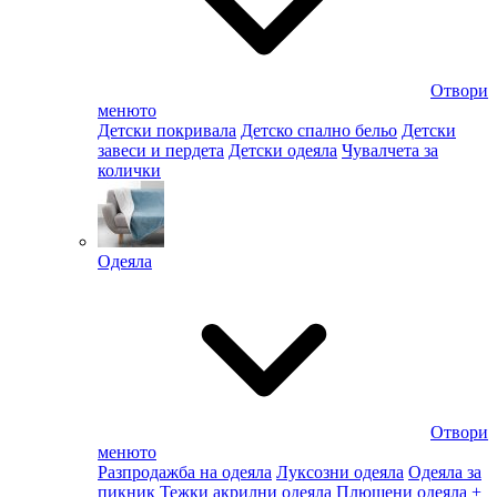
Отвори
менюто
Детски покривала
Детско спално бельо
Детски
завеси и пердета
Детски одеяла
Чувалчета за
колички
Одеяла
Отвори
менюто
Разпродажба на одеяла
Луксозни одеяла
Одеяла за
пикник
Тежки акрилни одеяла
Плюшени одеяла
+