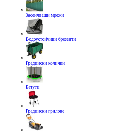
Засенчващи мрежи
Водоустойчиви брезенти
Градински колички
Батути
Градински грилове