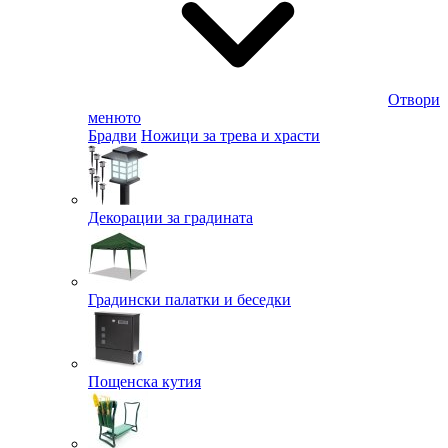
Отвори
менюто
Брадви
Ножици за трева и храсти
Декорации за градината
Градински палатки и беседки
Пощенска кутия