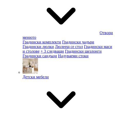
Отвори
менюто
Градински комплекти
Градински чадъри
Градински люлки
Люлеещ се стол
Градински маси
и столове
+ 3 следващи
Градински шезлонги
Градински сандъци
Надуваеми стоки
Детски мебели