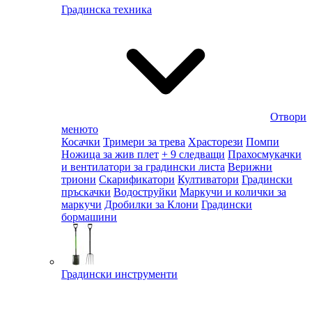
Градинска техника
Отвори
менюто
Косачки
Тримери за трева
Храсторези
Помпи
Ножица за жив плет
+ 9 следващи
Прахосмукачки
и вентилатори за градински листа
Верижни
триони
Скарификатори
Култиватори
Градински
пръскачки
Водоструйки
Маркучи и колички за
маркучи
Дробилки за Клони
Градински
бормашини
Градински инструменти