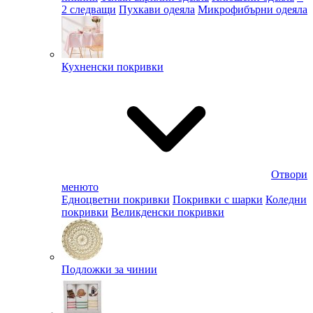
2 следващи
Пухкави одеяла
Микрофибърни одеяла
Кухненски покривки
Отвори
менюто
Едноцветни покривки
Покривки с шарки
Коледни
покривки
Великденски покривки
Подложки за чинии