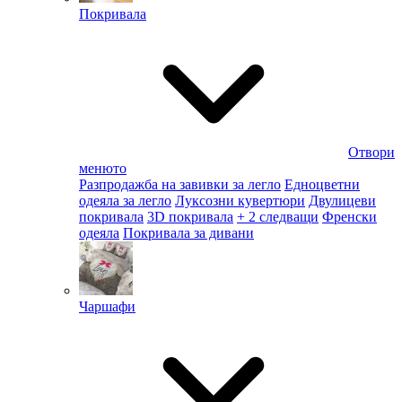
Покривала
Отвори
менюто
Разпродажба на завивки за легло
Едноцветни
одеяла за легло
Луксозни кувертюри
Двулицеви
покривала
3D покривала
+ 2 следващи
Френски
одеяла
Покривала за дивани
Чаршафи