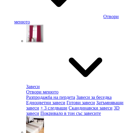
Отвори
менюто
Завеси
Отвори менюто
Разпродажба на пердета
Завеси за беседка
Едноцветни завеси
Готови завеси
Затъмняващи
завеси
+ 3 следващи
Скандинавски завеси
3D
завеси
Покривало в тон със завесите