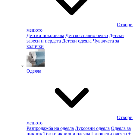
Отвори
менюто
Детски покривала
Детско спално бельо
Детски
завеси и пердета
Детски одеяла
Чувалчета за
колички
Одеяла
Отвори
менюто
Разпродажба на одеяла
Луксозни одеяла
Одеяла за
пикник
Тежки акрилни одеяла
Плюшени одеяла
+