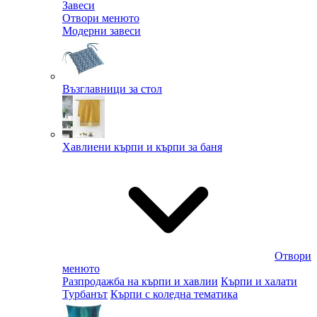
Завеси
Отвори менюто
Модерни завеси
Възглавници за стол
Хавлиени кърпи и кърпи за баня
Отвори
менюто
Разпродажба на кърпи и хавлии
Кърпи и халати
Турбанът
Кърпи с коледна тематика