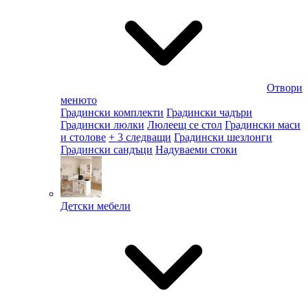
Отвори
менюто
Градински комплекти
Градински чадъри
Градински люлки
Люлеещ се стол
Градински маси
и столове
+ 3 следващи
Градински шезлонги
Градински сандъци
Надуваеми стоки
Детски мебели