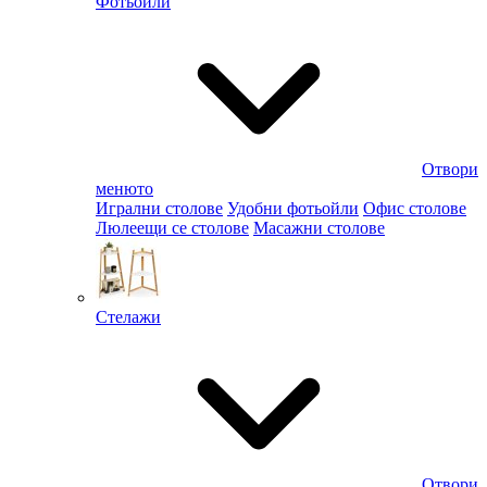
Фотьойли
Отвори
менюто
Игрални столове
Удобни фотьойли
Офис столове
Люлеещи се столове
Масажни столове
Стелажи
Отвори