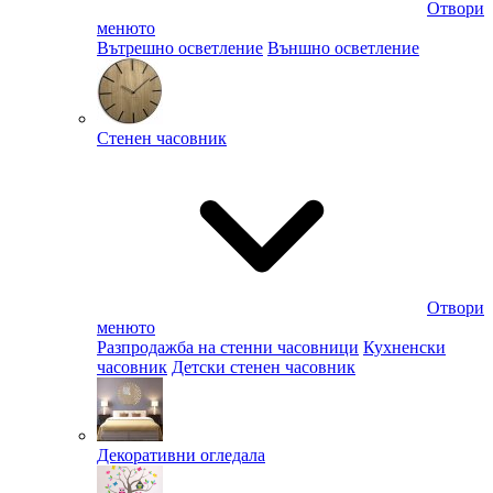
Отвори
менюто
Вътрешно осветление
Външно осветление
Стенен часовник
Отвори
менюто
Разпродажба на стенни часовници
Кухненски
часовник
Детски стенен часовник
Декоративни огледала