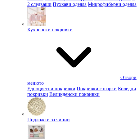
2 следващи
Пухкави одеяла
Микрофибърни одеяла
Кухненски покривки
Отвори
менюто
Едноцветни покривки
Покривки с шарки
Коледни
покривки
Великденски покривки
Подложки за чинии