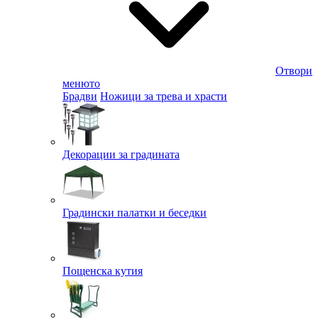
Отвори
менюто
Брадви
Ножици за трева и храсти
Декорации за градината
Градински палатки и беседки
Пощенска кутия