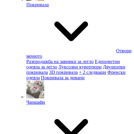
Покривала
Отвори
менюто
Разпродажба на завивки за легло
Едноцветни
одеяла за легло
Луксозни кувертюри
Двулицеви
покривала
3D покривала
+ 2 следващи
Френски
одеяла
Покривала за дивани
Чаршафи