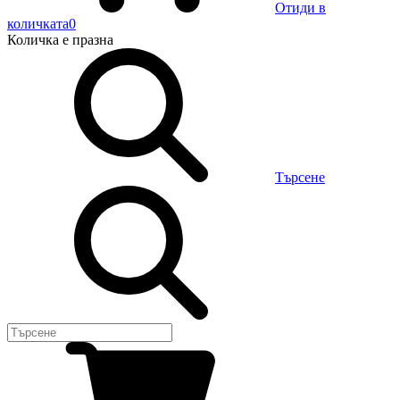
Отиди в
количката
0
Количка
е празна
Търсене