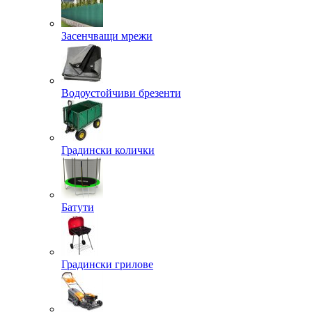
Засенчващи мрежи
Водоустойчиви брезенти
Градински колички
Батути
Градински грилове