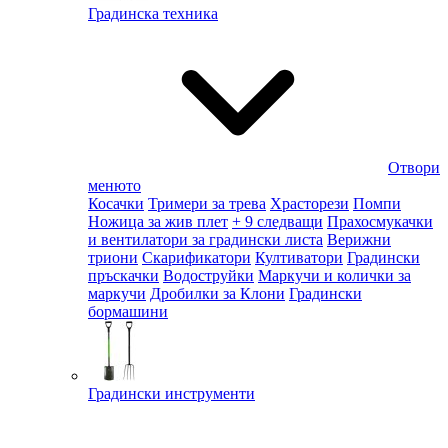
Градинска техника
Отвори
менюто
Косачки
Тримери за трева
Храсторези
Помпи
Ножица за жив плет
+ 9 следващи
Прахосмукачки
и вентилатори за градински листа
Верижни
триони
Скарификатори
Култиватори
Градински
пръскачки
Водоструйки
Маркучи и колички за
маркучи
Дробилки за Клони
Градински
бормашини
Градински инструменти