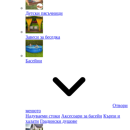
Детски пясъчници
Завеси за беседка
Басейни
Отвори
менюто
Надуваеми стоки
Аксесоари за басейн
Кърпи и
халати
Градински душове