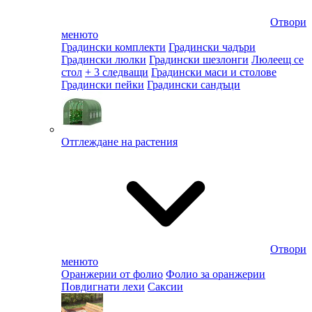
Отвори
менюто
Градински комплекти
Градински чадъри
Градински люлки
Градински шезлонги
Люлеещ се
стол
+ 3 следващи
Градински маси и столове
Градински пейки
Градински сандъци
Отглеждане на растения
Отвори
менюто
Оранжерии от фолио
Фолио за оранжерии
Повдигнати лехи
Саксии