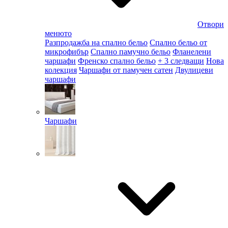
Отвори
менюто
Разпродажба на спално бельо
Спално бельо от
микрофибър
Спално памучно бельо
Фланелени
чаршафи
Френско спално бельо
+ 3 следващи
Нова
колекция
Чаршафи от памучен сатен
Двулицеви
чаршафи
Чаршафи