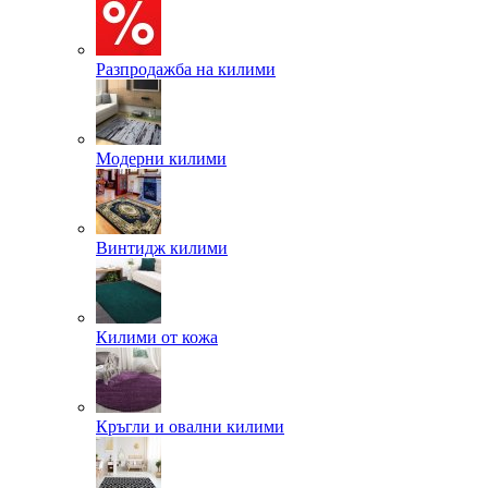
Разпродажба на килими
Модерни килими
Винтидж килими
Килими от кожа
Кръгли и овални килими