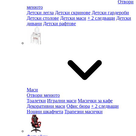
Отвори
менюто
Детски легла
Детски скринове
Детски гардероби
Детски столове
Детски маси
+ 2 следващи
Детски
дивани
Детски рафтове
Маси
Отвори менюто
Тоалетки
Игрални маси
Масички за кафе
Декоративни маси
Офис бюра
+ 2 следващи
Нощни шкафчета
Трапезни масички