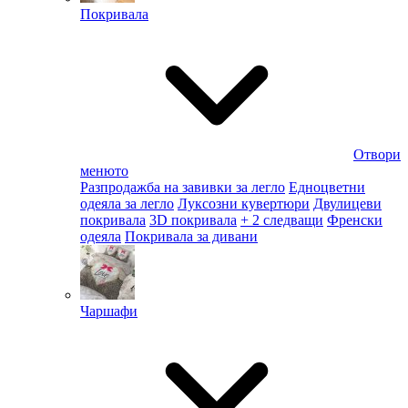
Покривала
Отвори
менюто
Разпродажба на завивки за легло
Едноцветни
одеяла за легло
Луксозни кувертюри
Двулицеви
покривала
3D покривала
+ 2 следващи
Френски
одеяла
Покривала за дивани
Чаршафи