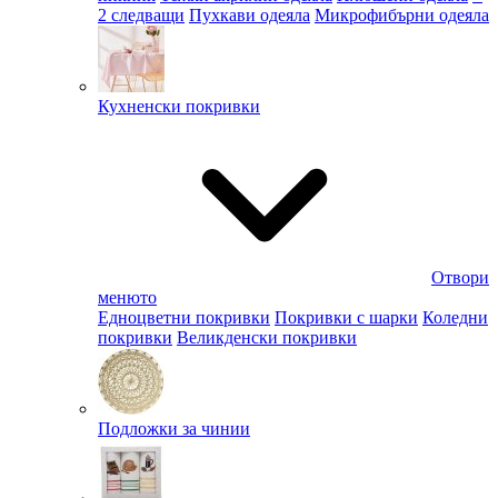
2 следващи
Пухкави одеяла
Микрофибърни одеяла
Кухненски покривки
Отвори
менюто
Едноцветни покривки
Покривки с шарки
Коледни
покривки
Великденски покривки
Подложки за чинии