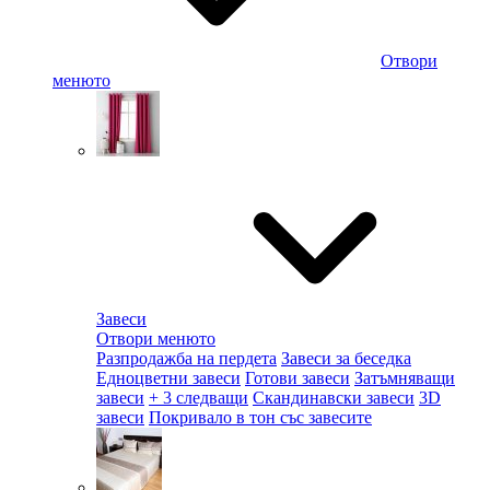
Отвори
менюто
Завеси
Отвори менюто
Разпродажба на пердета
Завеси за беседка
Едноцветни завеси
Готови завеси
Затъмняващи
завеси
+ 3 следващи
Скандинавски завеси
3D
завеси
Покривало в тон със завесите