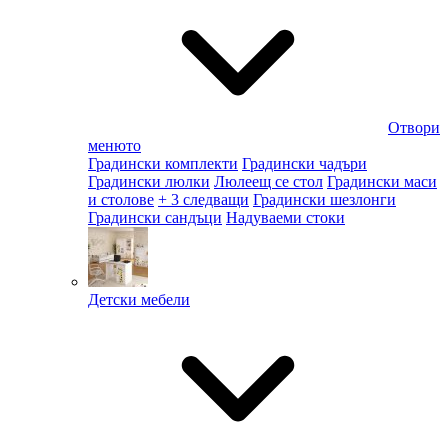
Отвори
менюто
Градински комплекти
Градински чадъри
Градински люлки
Люлеещ се стол
Градински маси
и столове
+ 3 следващи
Градински шезлонги
Градински сандъци
Надуваеми стоки
Детски мебели