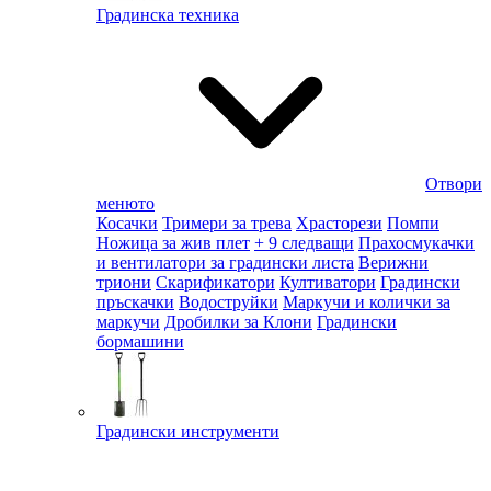
Градинска техника
Отвори
менюто
Косачки
Тримери за трева
Храсторези
Помпи
Ножица за жив плет
+ 9 следващи
Прахосмукачки
и вентилатори за градински листа
Верижни
триони
Скарификатори
Култиватори
Градински
пръскачки
Водоструйки
Маркучи и колички за
маркучи
Дробилки за Клони
Градински
бормашини
Градински инструменти