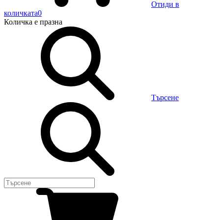
Отиди в
количката
0
Количка
е празна
Търсене