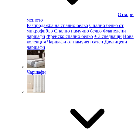
Отвори
менюто
Разпродажба на спално бельо
Спално бельо от
микрофибър
Спално памучно бельо
Фланелени
чаршафи
Френско спално бельо
+ 3 следващи
Нова
колекция
Чаршафи от памучен сатен
Двулицеви
чаршафи
Чаршафи