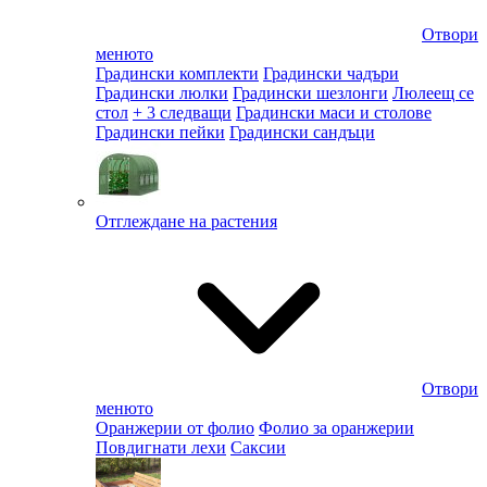
Отвори
менюто
Градински комплекти
Градински чадъри
Градински люлки
Градински шезлонги
Люлеещ се
стол
+ 3 следващи
Градински маси и столове
Градински пейки
Градински сандъци
Отглеждане на растения
Отвори
менюто
Оранжерии от фолио
Фолио за оранжерии
Повдигнати лехи
Саксии