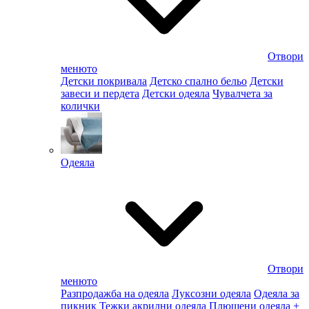
Отвори
менюто
Детски покривала
Детско спално бельо
Детски
завеси и пердета
Детски одеяла
Чувалчета за
колички
Одеяла
Отвори
менюто
Разпродажба на одеяла
Луксозни одеяла
Одеяла за
пикник
Тежки акрилни одеяла
Плюшени одеяла
+