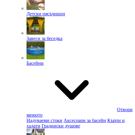
Детски пясъчници
Завеси за беседка
Басейни
Отвори
менюто
Надуваеми стоки
Аксесоари за басейн
Кърпи и
халати
Градински душове