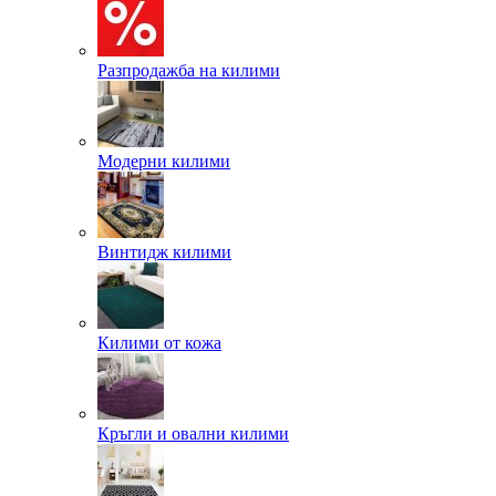
Разпродажба на килими
Модерни килими
Винтидж килими
Килими от кожа
Кръгли и овални килими