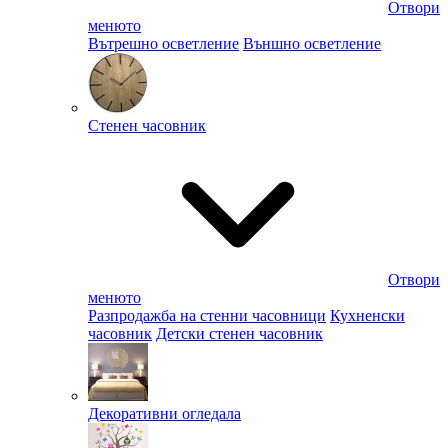
Отвори
менюто
Вътрешно осветление
Външно осветление
Стенен часовник
Отвори
менюто
Разпродажба на стенни часовници
Кухненски
часовник
Детски стенен часовник
Декоративни огледала