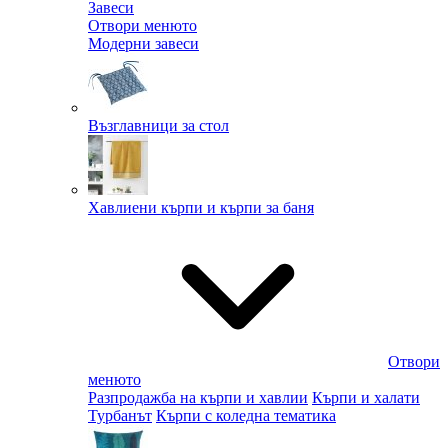
Завеси
Отвори менюто
Модерни завеси
Възглавници за стол
Хавлиени кърпи и кърпи за баня
Отвори
менюто
Разпродажба на кърпи и хавлии
Кърпи и халати
Турбанът
Кърпи с коледна тематика