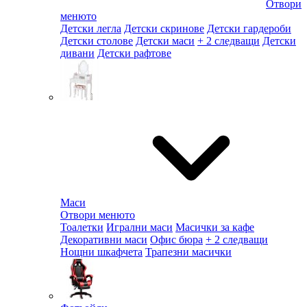
Отвори
менюто
Детски легла
Детски скринове
Детски гардероби
Детски столове
Детски маси
+ 2 следващи
Детски
дивани
Детски рафтове
Маси
Отвори менюто
Тоалетки
Игрални маси
Масички за кафе
Декоративни маси
Офис бюра
+ 2 следващи
Нощни шкафчета
Трапезни масички