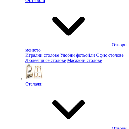
Фотьойли
Отвори
менюто
Игрални столове
Удобни фотьойли
Офис столове
Люлеещи се столове
Масажни столове
Стелажи
Отвори