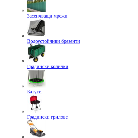
Засенчващи мрежи
Водоустойчиви брезенти
Градински колички
Батути
Градински грилове