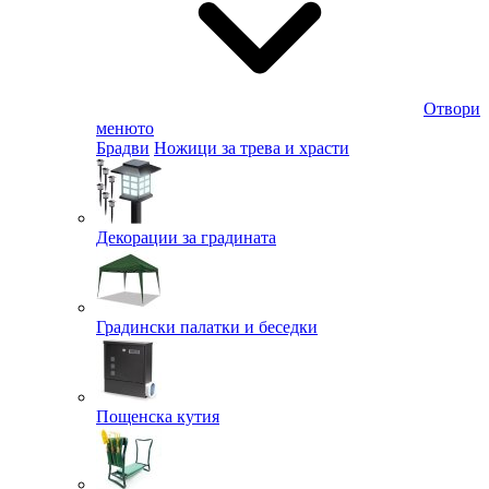
Отвори
менюто
Брадви
Ножици за трева и храсти
Декорации за градината
Градински палатки и беседки
Пощенска кутия