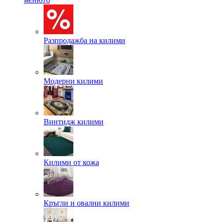
Разпродажба на килими
Модерни килими
Винтидж килими
Килими от кожа
Кръгли и овални килими