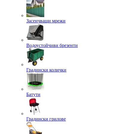
Засенчващи мрежи
Водоустойчиви брезенти
Градински колички
Батути
Градински грилове