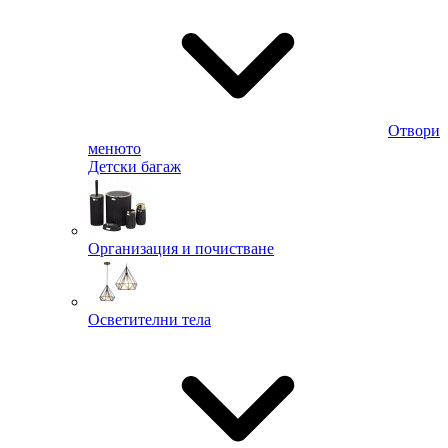
Отвори
менюто
Детски багаж
Организация и почистване
Осветителни тела