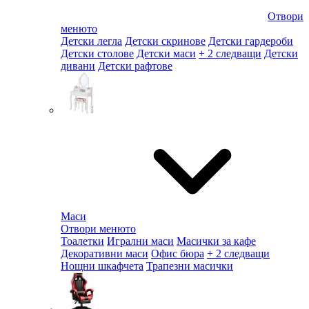
Отвори
менюто
Детски легла
Детски скринове
Детски гардероби
Детски столове
Детски маси
+ 2 следващи
Детски
дивани
Детски рафтове
Маси
Отвори менюто
Тоалетки
Игрални маси
Масички за кафе
Декоративни маси
Офис бюра
+ 2 следващи
Нощни шкафчета
Трапезни масички