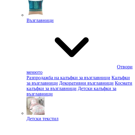
Възглавници
Отвори
менюто
Разпродажба на калъфки за възглавници
Калъфки
за възглавници
Декоративни възглавници
Космати
калъфки за възглавници
Детски калъфки за
възглавници
Детски текстил