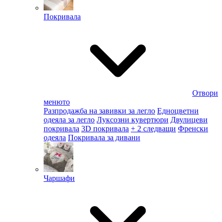
Покривала
Отвори
менюто
Разпродажба на завивки за легло
Едноцветни
одеяла за легло
Луксозни кувертюри
Двулицеви
покривала
3D покривала
+ 2 следващи
Френски
одеяла
Покривала за дивани
Чаршафи