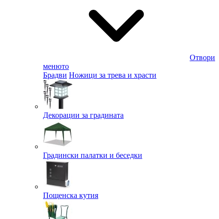
Отвори
менюто
Брадви
Ножици за трева и храсти
Декорации за градината
Градински палатки и беседки
Пощенска кутия