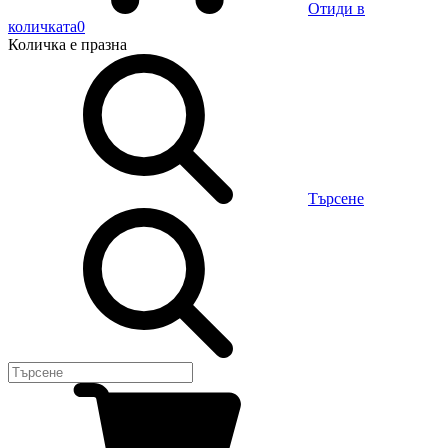
Отиди в
количката
0
Количка
е празна
Търсене