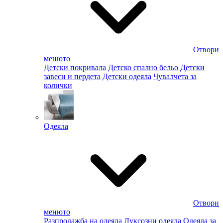
Отвори
менюто
Детски покривала
Детско спално бельо
Детски
завеси и пердета
Детски одеяла
Чувалчета за
колички
Одеяла
Отвори
менюто
Разпродажба на одеяла
Луксозни одеяла
Одеяла за