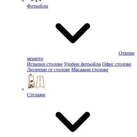
Фотьойли
Отвори
менюто
Игрални столове
Удобни фотьойли
Офис столове
Люлеещи се столове
Масажни столове
Стелажи