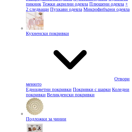
пикник
Тежки акрилни одеяла
Плюшени одеяла
+
2 следващи
Пухкави одеяла
Микрофибърни одеяла
Кухненски покривки
Отвори
менюто
Едноцветни покривки
Покривки с шарки
Коледни
покривки
Великденски покривки
Подложки за чинии