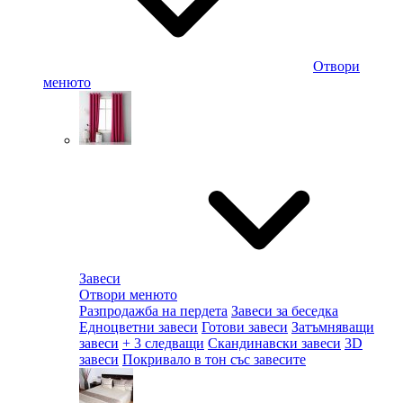
Отвори
менюто
Завеси
Отвори менюто
Разпродажба на пердета
Завеси за беседка
Едноцветни завеси
Готови завеси
Затъмняващи
завеси
+ 3 следващи
Скандинавски завеси
3D
завеси
Покривало в тон със завесите