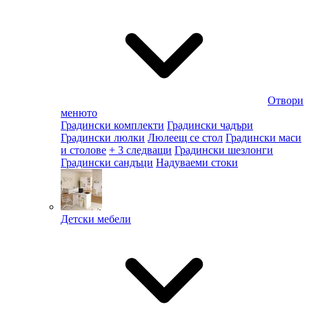
Отвори
менюто
Градински комплекти
Градински чадъри
Градински люлки
Люлеещ се стол
Градински маси
и столове
+ 3 следващи
Градински шезлонги
Градински сандъци
Надуваеми стоки
Детски мебели