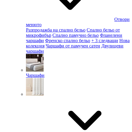
Отвори
менюто
Разпродажба на спално бельо
Спално бельо от
микрофибър
Спално памучно бельо
Фланелени
чаршафи
Френско спално бельо
+ 3 следващи
Нова
колекция
Чаршафи от памучен сатен
Двулицеви
чаршафи
Чаршафи