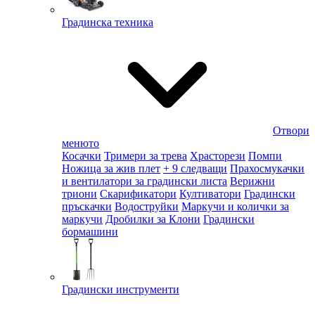
Градинска техника
Отвори
менюто
Косачки
Тримери за трева
Храсторези
Помпи
Ножица за жив плет
+ 9 следващи
Прахосмукачки
и вентилатори за градински листа
Верижни
триони
Скарификатори
Култиватори
Градински
пръскачки
Водоструйки
Маркучи и колички за
маркучи
Дробилки за Клони
Градински
бормашини
Градински инструменти