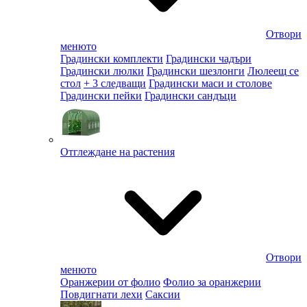
Отвори
менюто
Градински комплекти
Градински чадъри
Градински люлки
Градински шезлонги
Люлеещ се
стол
+ 3 следващи
Градински маси и столове
Градински пейки
Градински сандъци
Отглеждане на растения
Отвори
менюто
Оранжерии от фолио
Фолио за оранжерии
Повдигнати лехи
Саксии