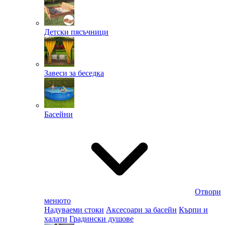
Детски пясъчници
Завеси за беседка
Басейни
Отвори
менюто
Надуваеми стоки
Аксесоари за басейн
Кърпи и
халати
Градински душове