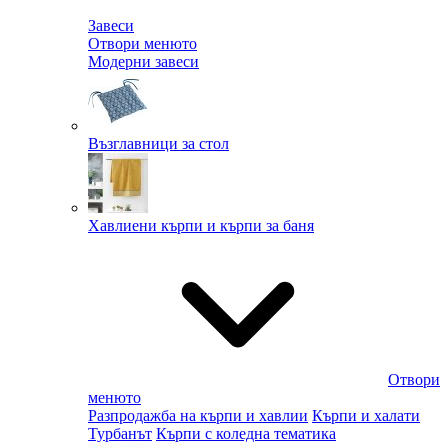
Завеси
Отвори менюто
Модерни завеси
Възглавници за стол
Хавлиени кърпи и кърпи за баня
Отвори
менюто
Разпродажба на кърпи и хавлии
Кърпи и халати
Турбанът
Кърпи с коледна тематика