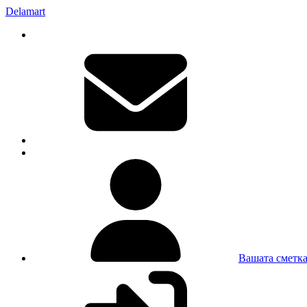
Delamart
Вашата сметк