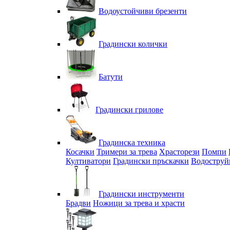
Водоустойчиви брезенти
Градински колички
Батути
Градински грилове
Градинска техника
Косачки
Тримери за трева
Храсторези
Помпи
Култиватори
Градински пръскачки
Водоструй
Градински инструменти
Брадви
Ножици за трева и храсти