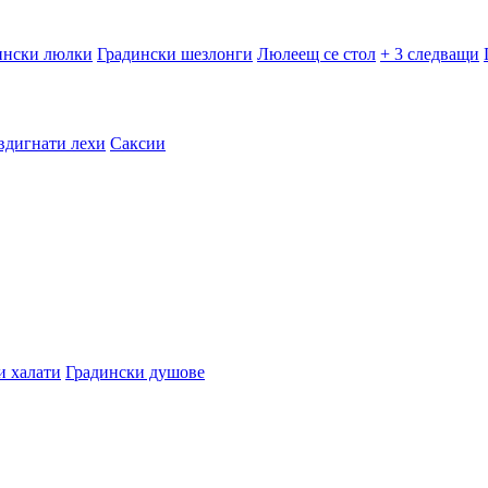
ински люлки
Градински шезлонги
Люлеещ се стол
+ 3 следващи
вдигнати лехи
Саксии
и халати
Градински душове