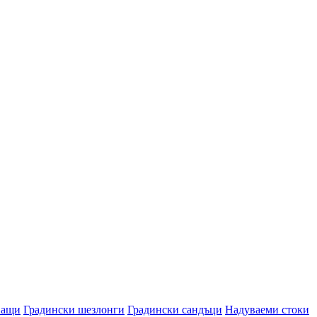
ващи
Градински шезлонги
Градински сандъци
Надуваеми стоки