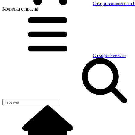
Отиди в количката
0
Количка
е празна
Отвори менюто