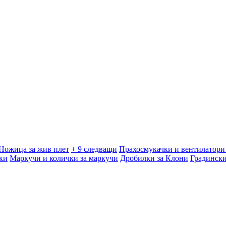
Ножица за жив плет
+ 9 следващи
Прахосмукачки и вентилатори 
ки
Маркучи и колички за маркучи
Дробилки за Клони
Градинск