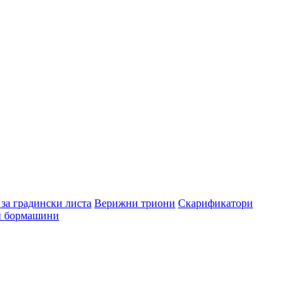
за градински листа
Верижни триони
Скарификатори
и бормашини