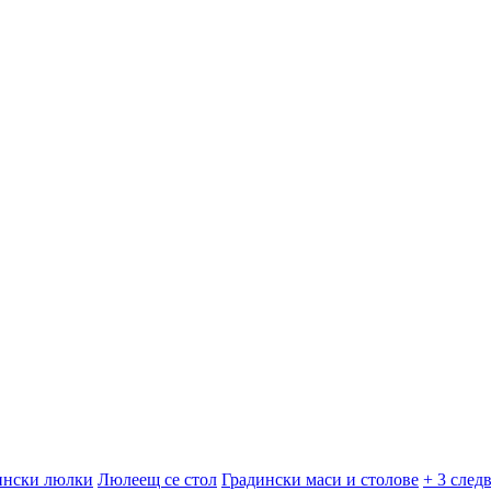
ински люлки
Люлеещ се стол
Градински маси и столове
+ 3 след