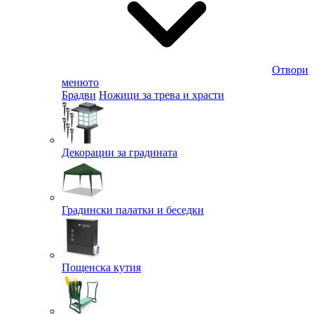
Отвори
менюто
Брадви
Ножици за трева и храсти
Декорации за градината
Градински палатки и беседки
Пощенска кутия