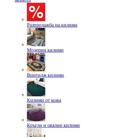
Разпродажба на килими
Модерни килими
Винтидж килими
Килими от кожа
Кръгли и овални килими