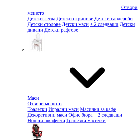
Отвори
менюто
Детски легла
Детски скринове
Детски гардероби
Детски столове
Детски маси
+ 2 следващи
Детски
дивани
Детски рафтове
Маси
Отвори менюто
Тоалетки
Игрални маси
Масички за кафе
Декоративни маси
Офис бюра
+ 2 следващи
Нощни шкафчета
Трапезни масички