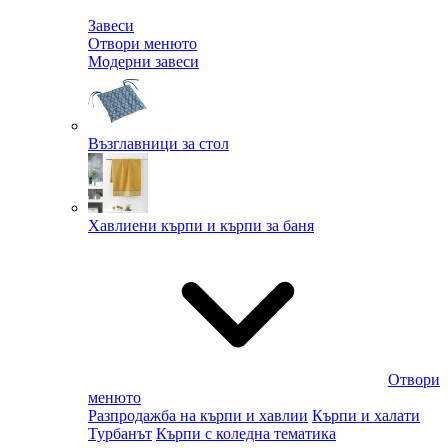
Завеси
Отвори менюто
Модерни завеси
Възглавници за стол
Хавлиени кърпи и кърпи за баня
Отвори
менюто
Разпродажба на кърпи и хавлии
Кърпи и халати
Турбанът
Кърпи с коледна тематика