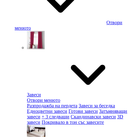
Отвори
менюто
Завеси
Отвори менюто
Разпродажба на пердета
Завеси за беседка
Едноцветни завеси
Готови завеси
Затъмняващи
завеси
+ 3 следващи
Скандинавски завеси
3D
завеси
Покривало в тон със завесите