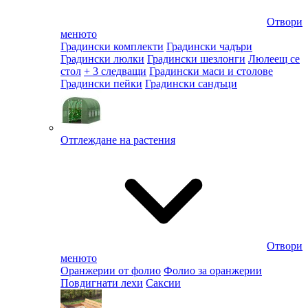
Отвори
менюто
Градински комплекти
Градински чадъри
Градински люлки
Градински шезлонги
Люлеещ се
стол
+ 3 следващи
Градински маси и столове
Градински пейки
Градински сандъци
Отглеждане на растения
Отвори
менюто
Оранжерии от фолио
Фолио за оранжерии
Повдигнати лехи
Саксии