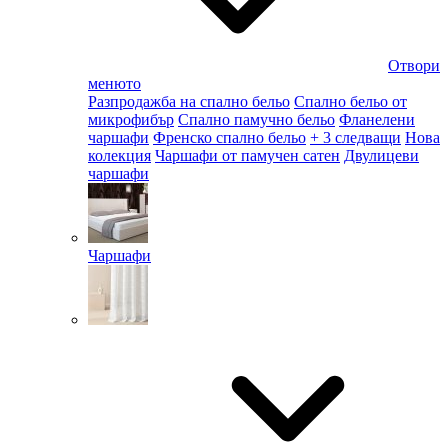
Отвори
менюто
Разпродажба на спално бельо
Спално бельо от
микрофибър
Спално памучно бельо
Фланелени
чаршафи
Френско спално бельо
+ 3 следващи
Нова
колекция
Чаршафи от памучен сатен
Двулицеви
чаршафи
Чаршафи