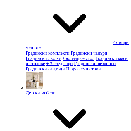
Отвори
менюто
Градински комплекти
Градински чадъри
Градински люлки
Люлеещ се стол
Градински маси
и столове
+ 3 следващи
Градински шезлонги
Градински сандъци
Надуваеми стоки
Детски мебели