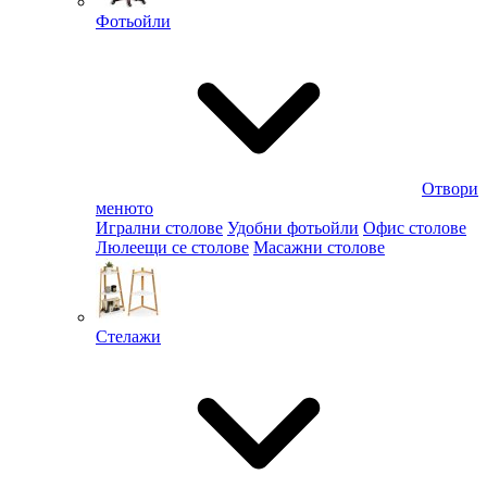
Фотьойли
Отвори
менюто
Игрални столове
Удобни фотьойли
Офис столове
Люлеещи се столове
Масажни столове
Стелажи