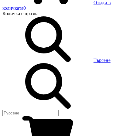
Отиди в
количката
0
Количка
е празна
Търсене