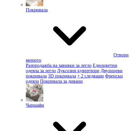
Покривала
Отвори
менюто
Разпродажба на завивки за легло
Едноцветни
одеяла за легло
Луксозни кувертюри
Двулицеви
покривала
3D покривала
+ 2 следващи
Френски
одеяла
Покривала за дивани
Чаршафи