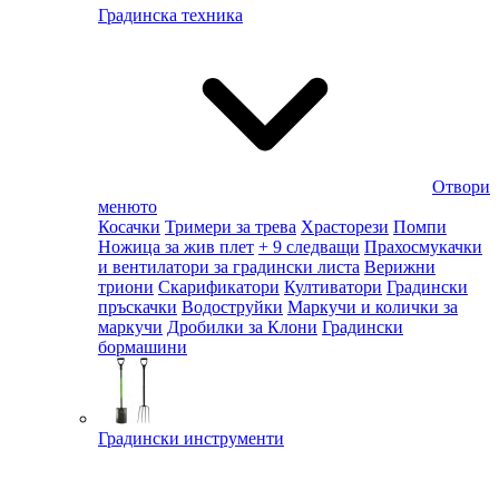
Градинска техника
Отвори
менюто
Косачки
Тримери за трева
Храсторези
Помпи
Ножица за жив плет
+ 9 следващи
Прахосмукачки
и вентилатори за градински листа
Верижни
триони
Скарификатори
Култиватори
Градински
пръскачки
Водоструйки
Маркучи и колички за
маркучи
Дробилки за Клони
Градински
бормашини
Градински инструменти