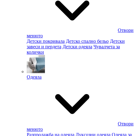
Отвори
менюто
Детски покривала
Детско спално бельо
Детски
завеси и пердета
Детски одеяла
Чувалчета за
колички
Одеяла
Отвори
менюто
Разпродажба на одеяла
Луксозни одеяла
Одеяла за