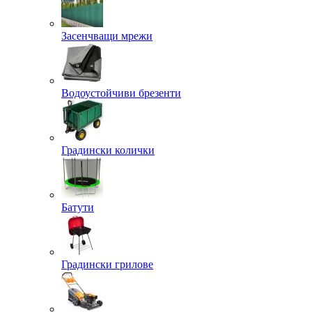
Засенчващи мрежи
Водоустойчиви брезенти
Градински колички
Батути
Градински грилове