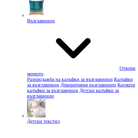
Възглавници
Отвори
менюто
Разпродажба на калъфки за възглавници
Калъфки
за възглавници
Декоративни възглавници
Космати
калъфки за възглавници
Детски калъфки за
възглавници
Детски текстил