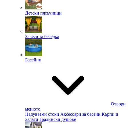
Детски пясъчници
Завеси за беседка
Басейни
Отвори
менюто
Надуваеми стоки
Аксесоари за басейн
Кърпи и
халати
Градински душове