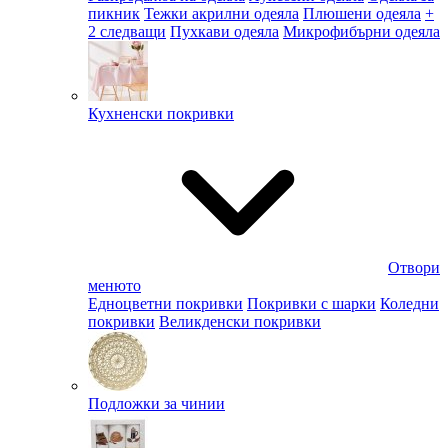
пикник
Тежки акрилни одеяла
Плюшени одеяла
+
2 следващи
Пухкави одеяла
Микрофибърни одеяла
Кухненски покривки
Отвори
менюто
Едноцветни покривки
Покривки с шарки
Коледни
покривки
Великденски покривки
Подложки за чинии