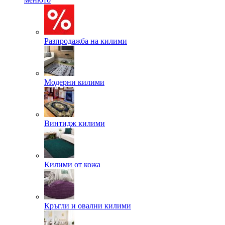
Разпродажба на килими
Модерни килими
Винтидж килими
Килими от кожа
Кръгли и овални килими