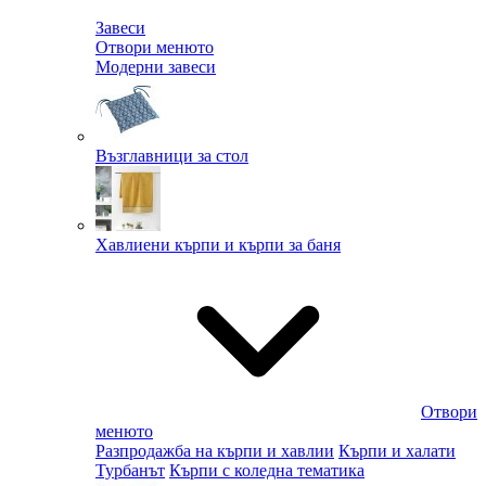
Завеси
Отвори менюто
Модерни завеси
Възглавници за стол
Хавлиени кърпи и кърпи за баня
Отвори
менюто
Разпродажба на кърпи и хавлии
Кърпи и халати
Турбанът
Кърпи с коледна тематика