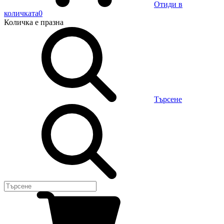
Отиди в
количката
0
Количка
е празна
Търсене