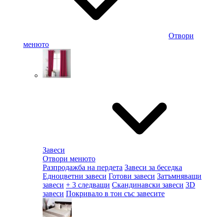
Отвори
менюто
Завеси
Отвори менюто
Разпродажба на пердета
Завеси за беседка
Едноцветни завеси
Готови завеси
Затъмняващи
завеси
+ 3 следващи
Скандинавски завеси
3D
завеси
Покривало в тон със завесите