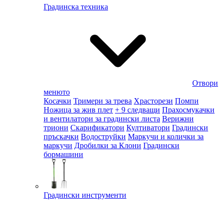
Градинска техника
Отвори
менюто
Косачки
Тримери за трева
Храсторези
Помпи
Ножица за жив плет
+ 9 следващи
Прахосмукачки
и вентилатори за градински листа
Верижни
триони
Скарификатори
Култиватори
Градински
пръскачки
Водоструйки
Маркучи и колички за
маркучи
Дробилки за Клони
Градински
бормашини
Градински инструменти