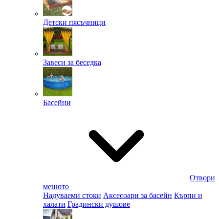
Детски пясъчници
Завеси за беседка
Басейни
Отвори
менюто
Надуваеми стоки
Аксесоари за басейн
Кърпи и
халати
Градински душове