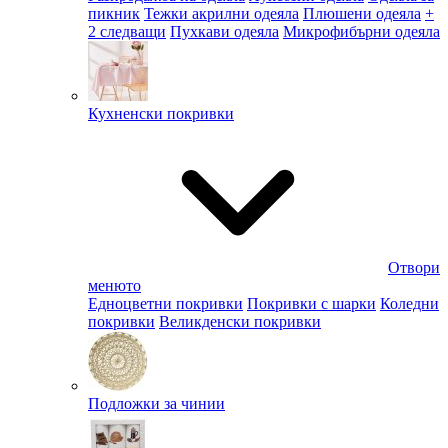
пикник
Тежки акрилни одеяла
Плюшени одеяла
+
2 следващи
Пухкави одеяла
Микрофибърни одеяла
Кухненски покривки
Отвори
менюто
Едноцветни покривки
Покривки с шарки
Коледни
покривки
Великденски покривки
Подложки за чинии