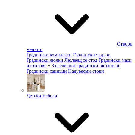
Отвори
менюто
Градински комплекти
Градински чадъри
Градински люлки
Люлеещ се стол
Градински маси
и столове
+ 3 следващи
Градински шезлонги
Градински сандъци
Надуваеми стоки
Детски мебели