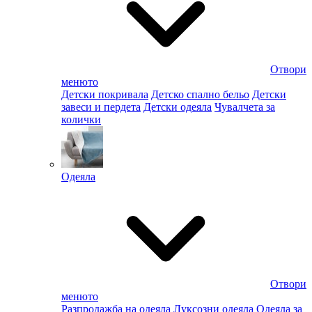
Отвори
менюто
Детски покривала
Детско спално бельо
Детски
завеси и пердета
Детски одеяла
Чувалчета за
колички
Одеяла
Отвори
менюто
Разпродажба на одеяла
Луксозни одеяла
Одеяла за