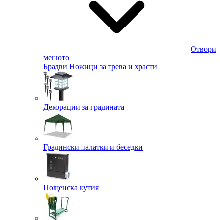
Отвори
менюто
Брадви
Ножици за трева и храсти
Декорации за градината
Градински палатки и беседки
Пощенска кутия