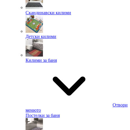
Скандинавски килими
Детски килими
Килими за баня
Отвори
менюто
Постелки за баня