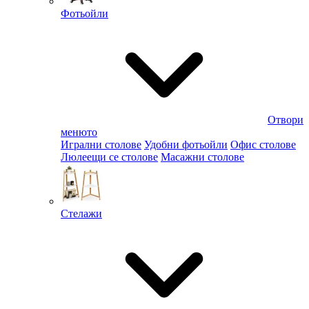
Фотьойли
Отвори
менюто
Игрални столове
Удобни фотьойли
Офис столове
Люлеещи се столове
Масажни столове
Стелажи