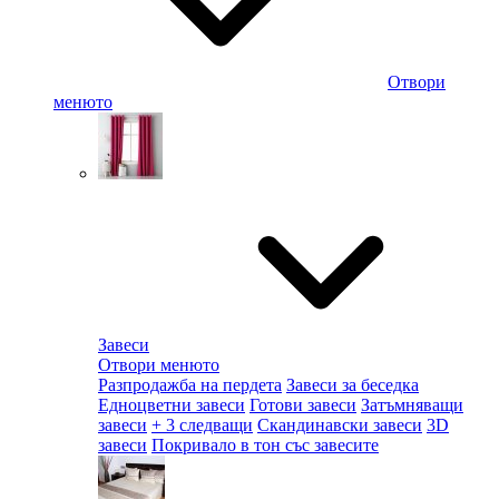
Отвори
менюто
Завеси
Отвори менюто
Разпродажба на пердета
Завеси за беседка
Едноцветни завеси
Готови завеси
Затъмняващи
завеси
+ 3 следващи
Скандинавски завеси
3D
завеси
Покривало в тон със завесите