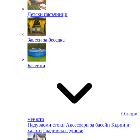
Детски пясъчници
Завеси за беседка
Басейни
Отвори
менюто
Надуваеми стоки
Аксесоари за басейн
Кърпи и
халати
Градински душове