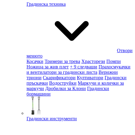
Градинска техника
Отвори
менюто
Косачки
Тримери за трева
Храсторези
Помпи
Ножица за жив плет
+ 9 следващи
Прахосмукачки
и вентилатори за градински листа
Верижни
триони
Скарификатори
Култиватори
Градински
пръскачки
Водоструйки
Маркучи и колички за
маркучи
Дробилки за Клони
Градински
бормашини
Градински инструменти