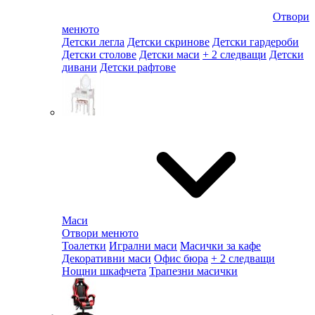
Отвори
менюто
Детски легла
Детски скринове
Детски гардероби
Детски столове
Детски маси
+ 2 следващи
Детски
дивани
Детски рафтове
Маси
Отвори менюто
Тоалетки
Игрални маси
Масички за кафе
Декоративни маси
Офис бюра
+ 2 следващи
Нощни шкафчета
Трапезни масички