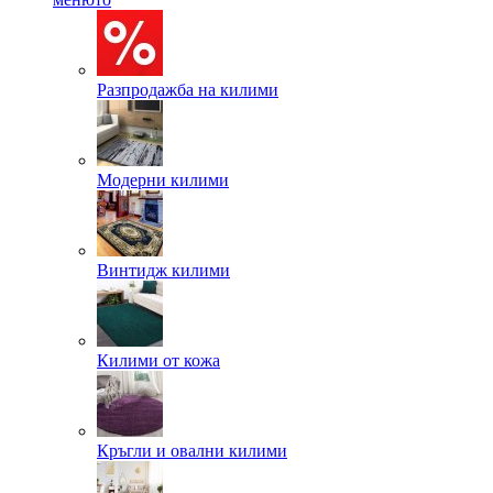
Разпродажба на килими
Модерни килими
Винтидж килими
Килими от кожа
Кръгли и овални килими