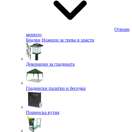
Отвори
менюто
Брадви
Ножици за трева и храсти
Декорации за градината
Градински палатки и беседки
Пощенска кутия