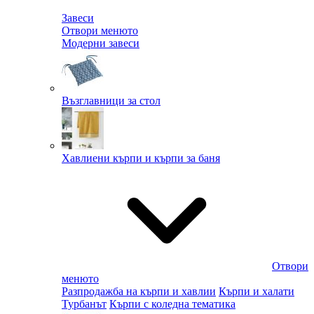
Завеси
Отвори менюто
Модерни завеси
Възглавници за стол
Хавлиени кърпи и кърпи за баня
Отвори
менюто
Разпродажба на кърпи и хавлии
Кърпи и халати
Турбанът
Кърпи с коледна тематика