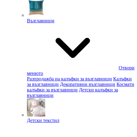
Възглавници
Отвори
менюто
Разпродажба на калъфки за възглавници
Калъфки
за възглавници
Декоративни възглавници
Космати
калъфки за възглавници
Детски калъфки за
възглавници
Детски текстил