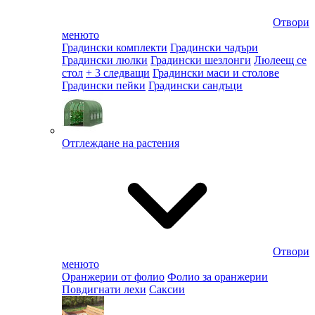
Отвори
менюто
Градински комплекти
Градински чадъри
Градински люлки
Градински шезлонги
Люлеещ се
стол
+ 3 следващи
Градински маси и столове
Градински пейки
Градински сандъци
Отглеждане на растения
Отвори
менюто
Оранжерии от фолио
Фолио за оранжерии
Повдигнати лехи
Саксии