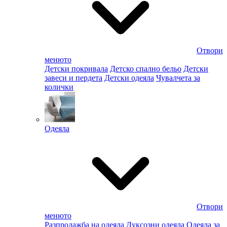
Отвори
менюто
Детски покривала
Детско спално бельо
Детски
завеси и пердета
Детски одеяла
Чувалчета за
колички
Одеяла
Отвори
менюто
Разпродажба на одеяла
Луксозни одеяла
Одеяла за