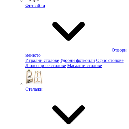
Фотьойли
Отвори
менюто
Игрални столове
Удобни фотьойли
Офис столове
Люлеещи се столове
Масажни столове
Стелажи