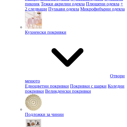
пикник
Тежки акрилни одеяла
Плюшени одеяла
+
2 следващи
Пухкави одеяла
Микрофибърни одеяла
Кухненски покривки
Отвори
менюто
Едноцветни покривки
Покривки с шарки
Коледни
покривки
Великденски покривки
Подложки за чинии