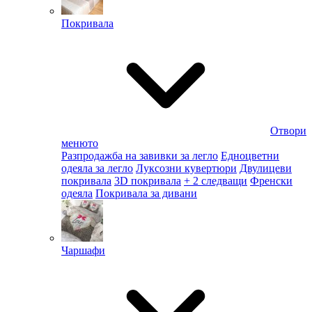
Покривала
Отвори
менюто
Разпродажба на завивки за легло
Едноцветни
одеяла за легло
Луксозни кувертюри
Двулицеви
покривала
3D покривала
+ 2 следващи
Френски
одеяла
Покривала за дивани
Чаршафи