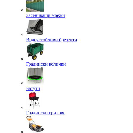
Засенчващи мрежи
Водоустойчиви брезенти
Градински колички
Батути
Градински грилове