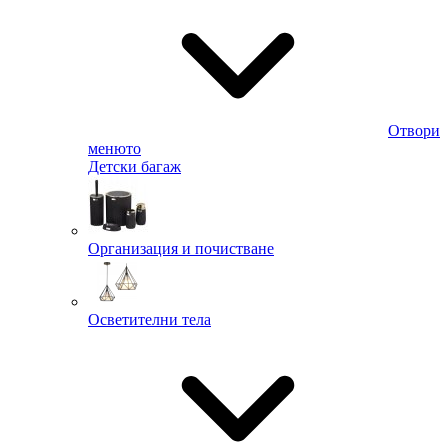
Отвори
менюто
Детски багаж
Организация и почистване
Осветителни тела