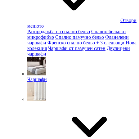
Отвори
менюто
Разпродажба на спално бельо
Спално бельо от
микрофибър
Спално памучно бельо
Фланелени
чаршафи
Френско спално бельо
+ 3 следващи
Нова
колекция
Чаршафи от памучен сатен
Двулицеви
чаршафи
Чаршафи