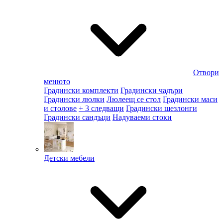
Отвори
менюто
Градински комплекти
Градински чадъри
Градински люлки
Люлеещ се стол
Градински маси
и столове
+ 3 следващи
Градински шезлонги
Градински сандъци
Надуваеми стоки
Детски мебели