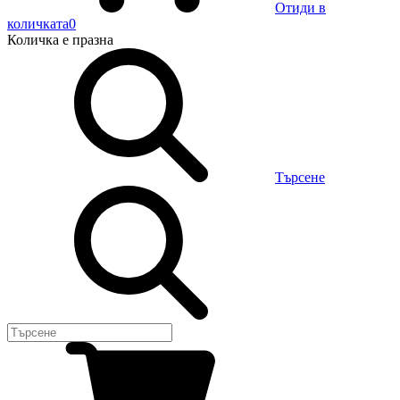
Отиди в
количката
0
Количка
е празна
Търсене