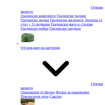
Отвори
менюто
Градински комплекти
Градински чадъри
Градински люлки
Градински шезлонги
Люлеещ се
стол
+ 3 следващи
Градински маси и столове
Градински пейки
Градински сандъци
Отглеждане на растения
Отвори
менюто
Оранжерии от фолио
Фолио за оранжерии
Повдигнати лехи
Саксии