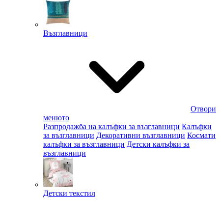
Възглавници
Отвори
менюто
Разпродажба на калъфки за възглавници
Калъфки
за възглавници
Декоративни възглавници
Космати
калъфки за възглавници
Детски калъфки за
възглавници
Детски текстил