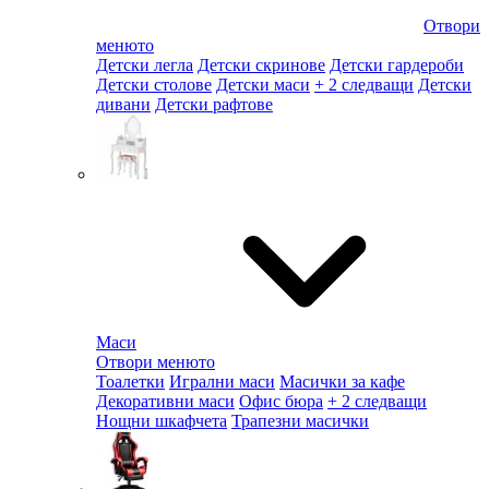
Отвори
менюто
Детски легла
Детски скринове
Детски гардероби
Детски столове
Детски маси
+ 2 следващи
Детски
дивани
Детски рафтове
Маси
Отвори менюто
Тоалетки
Игрални маси
Масички за кафе
Декоративни маси
Офис бюра
+ 2 следващи
Нощни шкафчета
Трапезни масички