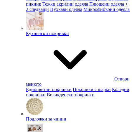
пикник
Тежки акрилни одеяла
Плюшени одеяла
+
2 следващи
Пухкави одеяла
Микрофибърни одеяла
Кухненски покривки
Отвори
менюто
Едноцветни покривки
Покривки с шарки
Коледни
покривки
Великденски покривки
Подложки за чинии