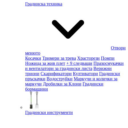
Градинска техника
Отвори
менюто
Косачки
Тримери за трева
Храсторези
Помпи
Ножица за жив плет
+ 9 следващи
Прахосмукачки
и вентилатори за градински листа
Верижни
триони
Скарификатори
Култиватори
Градински
пръскачки
Водоструйки
Маркучи и колички за
маркучи
Дробилки за Клони
Градински
бормашини
Градински инструменти