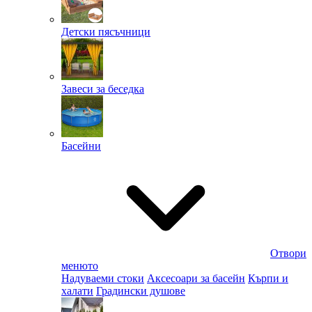
Детски пясъчници
Завеси за беседка
Басейни
Отвори
менюто
Надуваеми стоки
Аксесоари за басейн
Кърпи и
халати
Градински душове