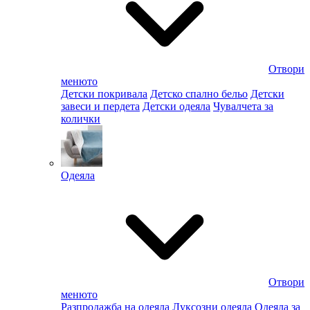
Отвори
менюто
Детски покривала
Детско спално бельо
Детски
завеси и пердета
Детски одеяла
Чувалчета за
колички
Одеяла
Отвори
менюто
Разпродажба на одеяла
Луксозни одеяла
Одеяла за