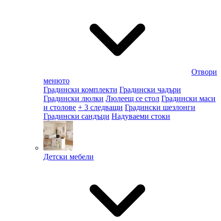
Отвори
менюто
Градински комплекти
Градински чадъри
Градински люлки
Люлеещ се стол
Градински маси
и столове
+ 3 следващи
Градински шезлонги
Градински сандъци
Надуваеми стоки
Детски мебели