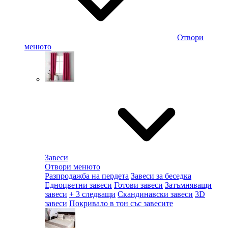
Отвори
менюто
Завеси
Отвори менюто
Разпродажба на пердета
Завеси за беседка
Едноцветни завеси
Готови завеси
Затъмняващи
завеси
+ 3 следващи
Скандинавски завеси
3D
завеси
Покривало в тон със завесите