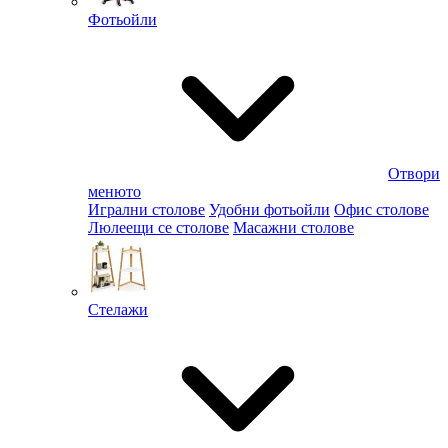
Фотьойли
Отвори
менюто
Игрални столове
Удобни фотьойли
Офис столове
Люлеещи се столове
Масажни столове
Стелажи