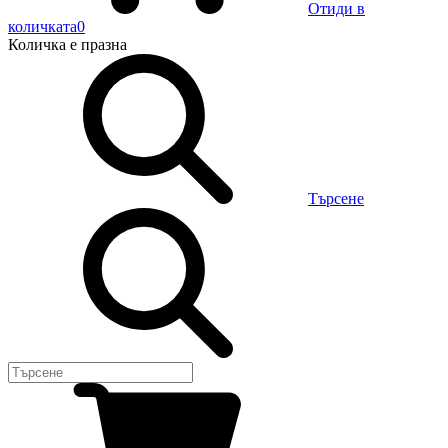
Отиди в
количката
0
Количка
е празна
Търсене