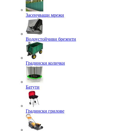
Засенчващи мрежи
Водоустойчиви брезенти
Градински колички
Батути
Градински грилове