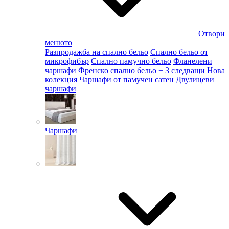
Отвори
менюто
Разпродажба на спално бельо
Спално бельо от
микрофибър
Спално памучно бельо
Фланелени
чаршафи
Френско спално бельо
+ 3 следващи
Нова
колекция
Чаршафи от памучен сатен
Двулицеви
чаршафи
Чаршафи