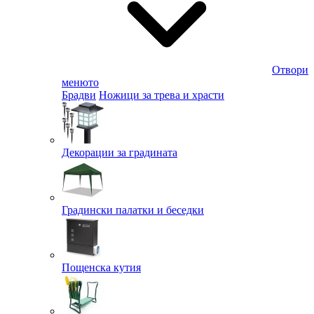
Отвори
менюто
Брадви
Ножици за трева и храсти
Декорации за градината
Градински палатки и беседки
Пощенска кутия