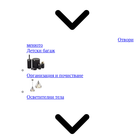
Отвори
менюто
Детски багаж
Организация и почистване
Осветителни тела