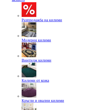
Разпродажба на килими
Модерни килими
Винтидж килими
Килими от кожа
Кръгли и овални килими