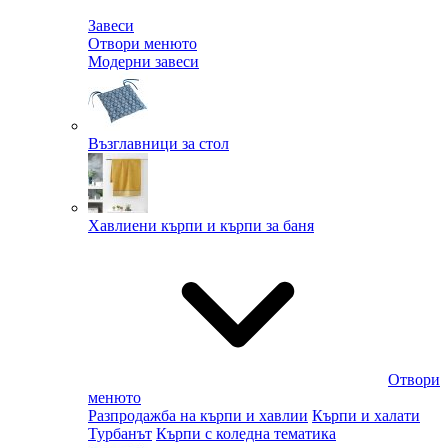
Завеси
Отвори менюто
Модерни завеси
Възглавници за стол
Хавлиени кърпи и кърпи за баня
Отвори
менюто
Разпродажба на кърпи и хавлии
Кърпи и халати
Турбанът
Кърпи с коледна тематика