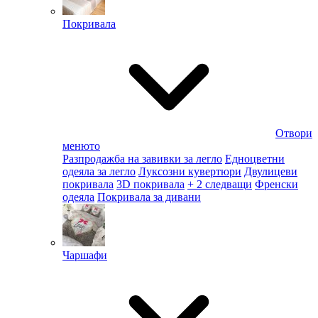
Покривала
Отвори
менюто
Разпродажба на завивки за легло
Едноцветни
одеяла за легло
Луксозни кувертюри
Двулицеви
покривала
3D покривала
+ 2 следващи
Френски
одеяла
Покривала за дивани
Чаршафи