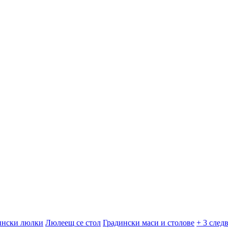
ински люлки
Люлеещ се стол
Градински маси и столове
+ 3 след