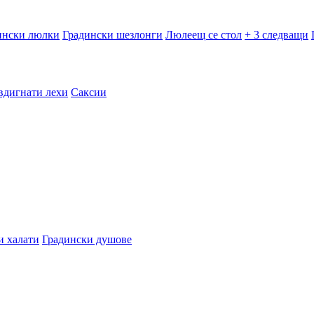
ински люлки
Градински шезлонги
Люлеещ се стол
+ 3 следващи
вдигнати лехи
Саксии
и халати
Градински душове