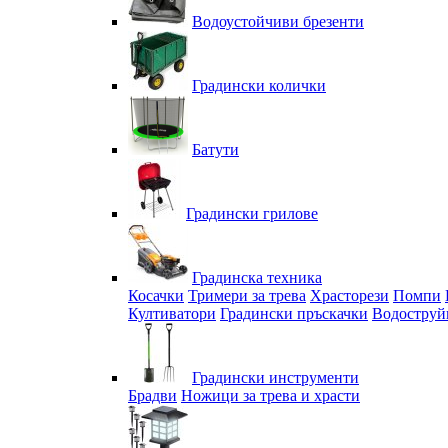
Водоустойчиви брезенти
Градински колички
Батути
Градински грилове
Градинска техника
Косачки
Тримери за трева
Храсторези
Помпи
Култиватори
Градински пръскачки
Водоструй
Градински инструменти
Брадви
Ножици за трева и храсти