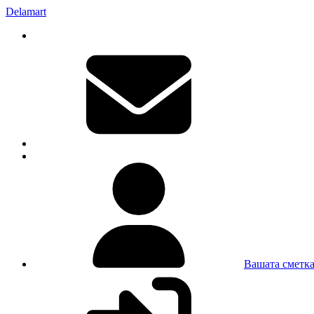
Delamart
Вашата сметк