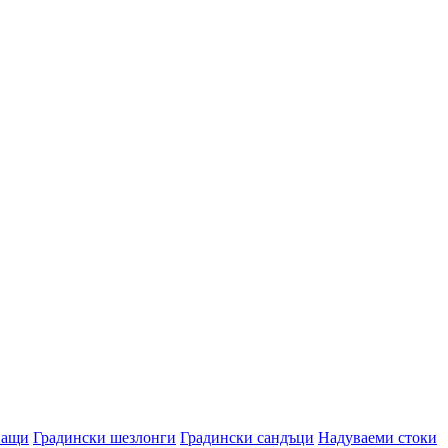
ващи
Градински шезлонги
Градински сандъци
Надуваеми стоки