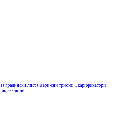
за градински листа
Верижни триони
Скарификатори
и бормашини