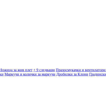
Ножица за жив плет
+ 9 следващи
Прахосмукачки и вентилатори 
ки
Маркучи и колички за маркучи
Дробилки за Клони
Градинск