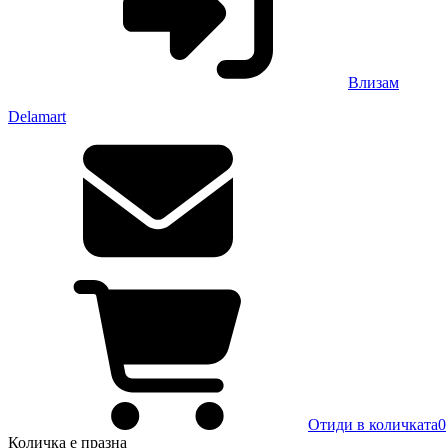
Влизам
Delamart
Отиди в количката
0
Количка
е празна