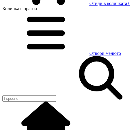
Отиди в количката
0
Количка
е празна
Отвори менюто