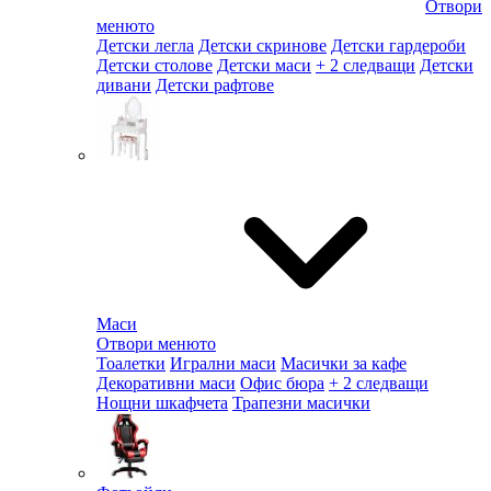
Отвори
менюто
Детски легла
Детски скринове
Детски гардероби
Детски столове
Детски маси
+ 2 следващи
Детски
дивани
Детски рафтове
Маси
Отвори менюто
Тоалетки
Игрални маси
Масички за кафе
Декоративни маси
Офис бюра
+ 2 следващи
Нощни шкафчета
Трапезни масички