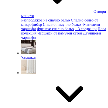
Отвори
менюто
Разпродажба на спално бельо
Спално бельо от
микрофибър
Спално памучно бельо
Фланелени
чаршафи
Френско спално бельо
+ 3 следващи
Нова
колекция
Чаршафи от памучен сатен
Двулицеви
чаршафи
Чаршафи