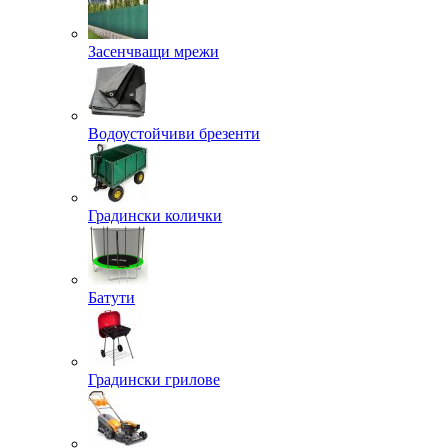
Засенчващи мрежи
Водоустойчиви брезенти
Градински колички
Батути
Градински грилове