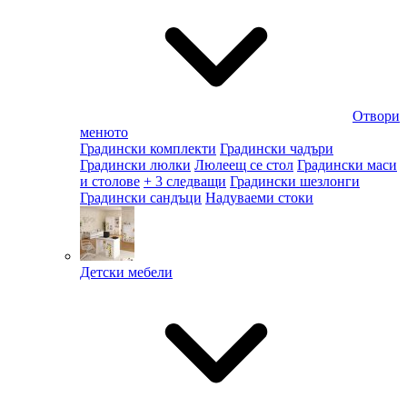
Отвори
менюто
Градински комплекти
Градински чадъри
Градински люлки
Люлеещ се стол
Градински маси
и столове
+ 3 следващи
Градински шезлонги
Градински сандъци
Надуваеми стоки
Детски мебели