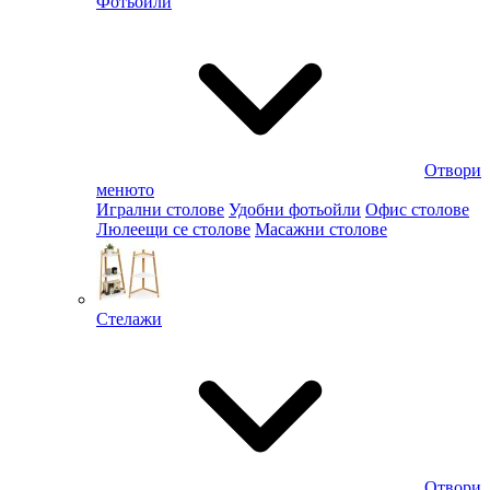
Фотьойли
Отвори
менюто
Игрални столове
Удобни фотьойли
Офис столове
Люлеещи се столове
Масажни столове
Стелажи
Отвори