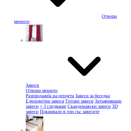
Отвори
менюто
Завеси
Отвори менюто
Разпродажба на пердета
Завеси за беседка
Едноцветни завеси
Готови завеси
Затъмняващи
завеси
+ 3 следващи
Скандинавски завеси
3D
завеси
Покривало в тон със завесите