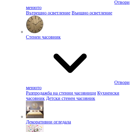
Отвори
менюто
Вътрешно осветление
Външно осветление
Стенен часовник
Отвори
менюто
Разпродажба на стенни часовници
Кухненски
часовник
Детски стенен часовник
Декоративни огледала