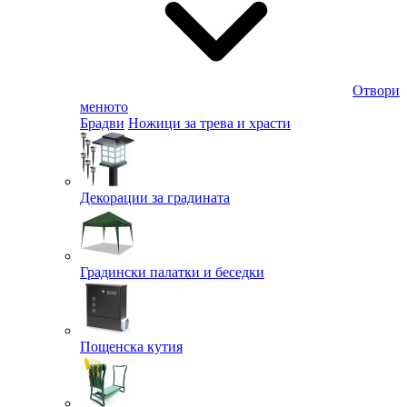
Отвори
менюто
Брадви
Ножици за трева и храсти
Декорации за градината
Градински палатки и беседки
Пощенска кутия