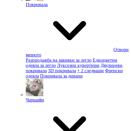
Покривала
Отвори
менюто
Разпродажба на завивки за легло
Едноцветни
одеяла за легло
Луксозни кувертюри
Двулицеви
покривала
3D покривала
+ 2 следващи
Френски
одеяла
Покривала за дивани
Чаршафи