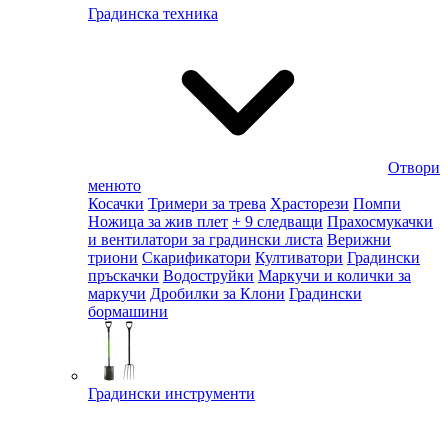
Градинска техника
Отвори
менюто
Косачки
Тримери за трева
Храсторези
Помпи
Ножица за жив плет
+ 9 следващи
Прахосмукачки
и вентилатори за градински листа
Верижни
триони
Скарификатори
Култиватори
Градински
пръскачки
Водоструйки
Маркучи и колички за
маркучи
Дробилки за Клони
Градински
бормашини
Градински инструменти