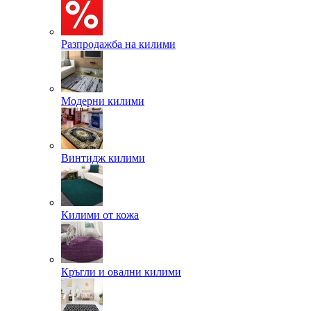
Разпродажба на килими
Модерни килими
Винтидж килими
Килими от кожа
Кръгли и овални килими