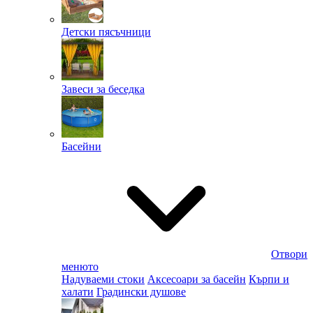
Детски пясъчници
Завеси за беседка
Басейни
Отвори
менюто
Надуваеми стоки
Аксесоари за басейн
Кърпи и
халати
Градински душове