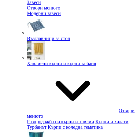
Завеси
Отвори менюто
Модерни завеси
Възглавници за стол
Хавлиени кърпи и кърпи за баня
Отвори
менюто
Разпродажба на кърпи и хавлии
Кърпи и халати
Турбанът
Кърпи с коледна тематика