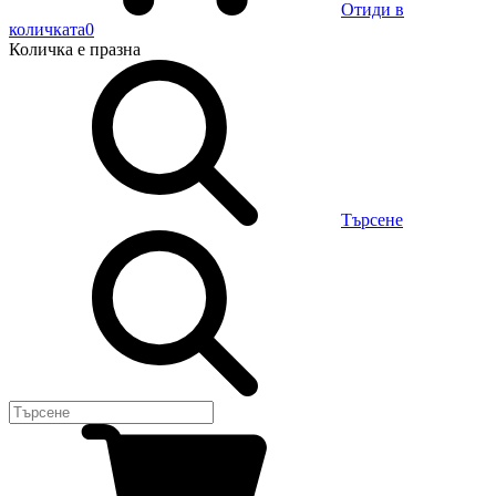
Отиди в
количката
0
Количка
е празна
Търсене