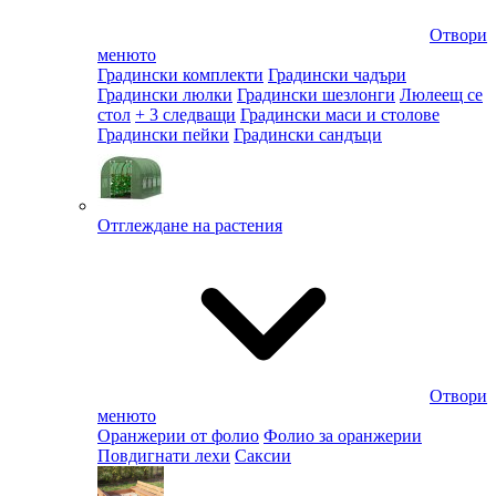
Отвори
менюто
Градински комплекти
Градински чадъри
Градински люлки
Градински шезлонги
Люлеещ се
стол
+ 3 следващи
Градински маси и столове
Градински пейки
Градински сандъци
Отглеждане на растения
Отвори
менюто
Оранжерии от фолио
Фолио за оранжерии
Повдигнати лехи
Саксии