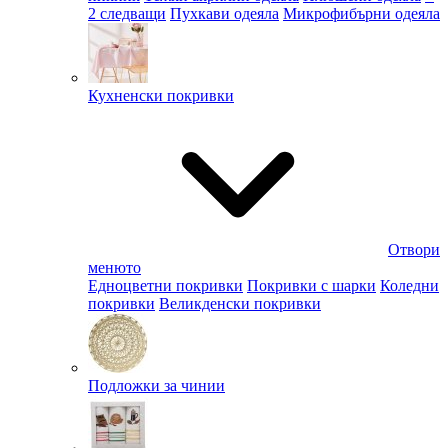
2 следващи
Пухкави одеяла
Микрофибърни одеяла
Кухненски покривки
Отвори
менюто
Едноцветни покривки
Покривки с шарки
Коледни
покривки
Великденски покривки
Подложки за чинии