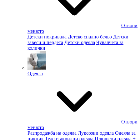
Отвори
менюто
Детски покривала
Детско спално бельо
Детски
завеси и пердета
Детски одеяла
Чувалчета за
колички
Одеяла
Отвори
менюто
Разпродажба на одеяла
Луксозни одеяла
Одеяла за
пикник
Тежки акрилни одеяла
Плюшени одеяла
+