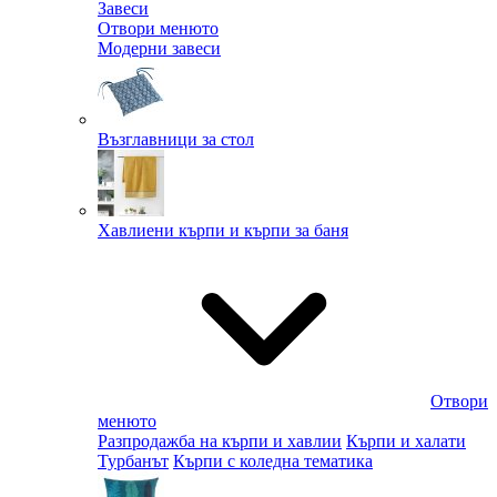
Завеси
Отвори менюто
Модерни завеси
Възглавници за стол
Хавлиени кърпи и кърпи за баня
Отвори
менюто
Разпродажба на кърпи и хавлии
Кърпи и халати
Турбанът
Кърпи с коледна тематика