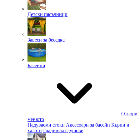
Детски пясъчници
Завеси за беседка
Басейни
Отвори
менюто
Надуваеми стоки
Аксесоари за басейн
Кърпи и
халати
Градински душове