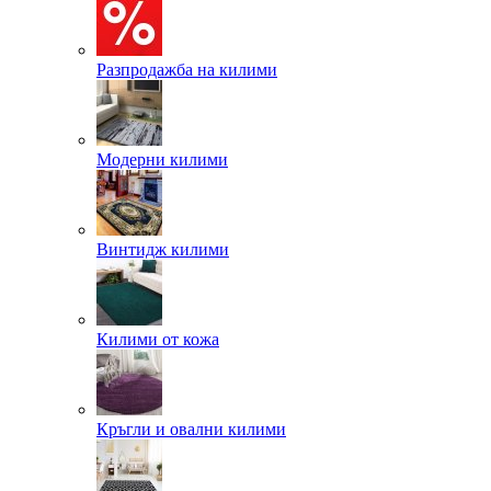
Разпродажба на килими
Модерни килими
Винтидж килими
Килими от кожа
Кръгли и овални килими