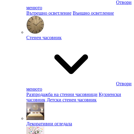
Отвори
менюто
Вътрешно осветление
Външно осветление
Стенен часовник
Отвори
менюто
Разпродажба на стенни часовници
Кухненски
часовник
Детски стенен часовник
Декоративни огледала