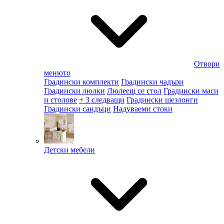
Отвори
менюто
Градински комплекти
Градински чадъри
Градински люлки
Люлеещ се стол
Градински маси
и столове
+ 3 следващи
Градински шезлонги
Градински сандъци
Надуваеми стоки
Детски мебели