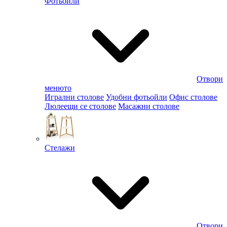
Фотьойли
Отвори
менюто
Игрални столове
Удобни фотьойли
Офис столове
Люлеещи се столове
Масажни столове
Стелажи
Отвори