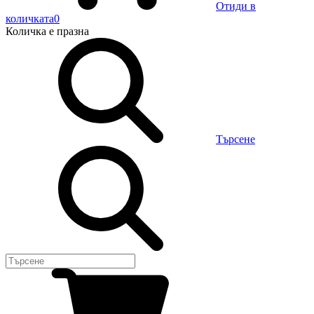
Отиди в
количката
0
Количка
е празна
Търсене