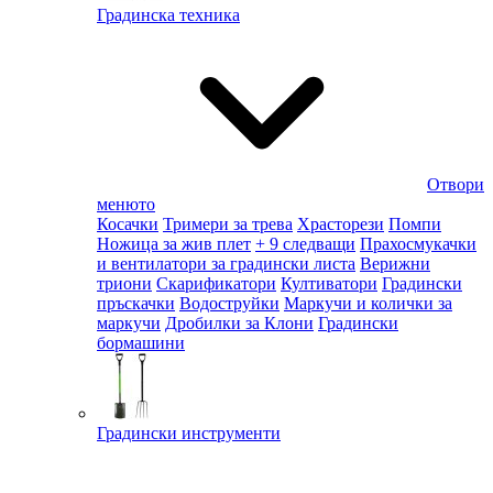
Градинска техника
Отвори
менюто
Косачки
Тримери за трева
Храсторези
Помпи
Ножица за жив плет
+ 9 следващи
Прахосмукачки
и вентилатори за градински листа
Верижни
триони
Скарификатори
Култиватори
Градински
пръскачки
Водоструйки
Маркучи и колички за
маркучи
Дробилки за Клони
Градински
бормашини
Градински инструменти