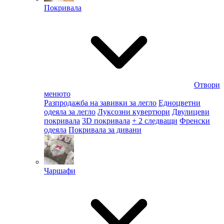
Покривала
Отвори
менюто
Разпродажба на завивки за легло
Едноцветни
одеяла за легло
Луксозни кувертюри
Двулицеви
покривала
3D покривала
+ 2 следващи
Френски
одеяла
Покривала за дивани
Чаршафи