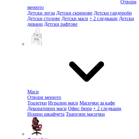
Отвори
менюто
Детски легла
Детски скринове
Детски гардероби
Детски столове
Детски маси
+ 2 следващи
Детски
дивани
Детски рафтове
Маси
Отвори менюто
Тоалетки
Игрални маси
Масички за кафе
Декоративни маси
Офис бюра
+ 2 следващи
Нощни шкафчета
Трапезни масички