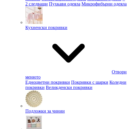
2 следващи
Пухкави одеяла
Микрофибърни одеяла
Кухненски покривки
Отвори
менюто
Едноцветни покривки
Покривки с шарки
Коледни
покривки
Великденски покривки
Подложки за чинии