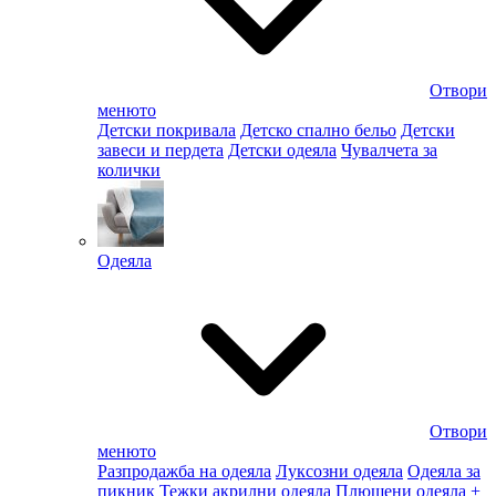
Отвори
менюто
Детски покривала
Детско спално бельо
Детски
завеси и пердета
Детски одеяла
Чувалчета за
колички
Одеяла
Отвори
менюто
Разпродажба на одеяла
Луксозни одеяла
Одеяла за
пикник
Тежки акрилни одеяла
Плюшени одеяла
+