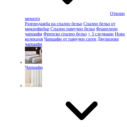
Отвори
менюто
Разпродажба на спално бельо
Спално бельо от
микрофибър
Спално памучно бельо
Фланелени
чаршафи
Френско спално бельо
+ 3 следващи
Нова
колекция
Чаршафи от памучен сатен
Двулицеви
чаршафи
Чаршафи