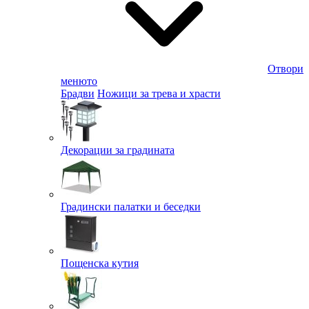
Отвори
менюто
Брадви
Ножици за трева и храсти
Декорации за градината
Градински палатки и беседки
Пощенска кутия