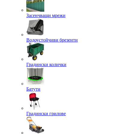
Засенчващи мрежи
Водоустойчиви брезенти
Градински колички
Батути
Градински грилове