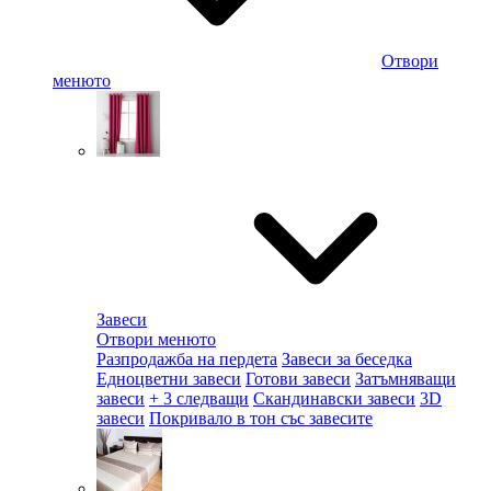
Отвори
менюто
Завеси
Отвори менюто
Разпродажба на пердета
Завеси за беседка
Едноцветни завеси
Готови завеси
Затъмняващи
завеси
+ 3 следващи
Скандинавски завеси
3D
завеси
Покривало в тон със завесите