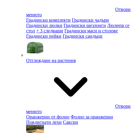
Отвори
менюто
Градински комплекти
Градински чадъри
Градински люлки
Градински шезлонги
Люлеещ се
стол
+ 3 следващи
Градински маси и столове
Градински пейки
Градински сандъци
Отглеждане на растения
Отвори
менюто
Оранжерии от фолио
Фолио за оранжерии
Повдигнати лехи
Саксии