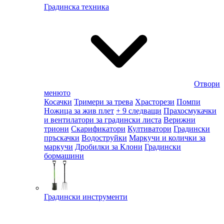
Градинска техника
Отвори
менюто
Косачки
Тримери за трева
Храсторези
Помпи
Ножица за жив плет
+ 9 следващи
Прахосмукачки
и вентилатори за градински листа
Верижни
триони
Скарификатори
Култиватори
Градински
пръскачки
Водоструйки
Маркучи и колички за
маркучи
Дробилки за Клони
Градински
бормашини
Градински инструменти