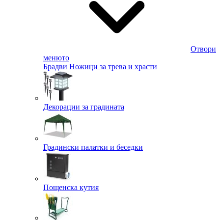
Отвори
менюто
Брадви
Ножици за трева и храсти
Декорации за градината
Градински палатки и беседки
Пощенска кутия