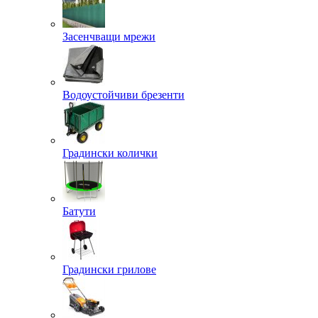
Засенчващи мрежи
Водоустойчиви брезенти
Градински колички
Батути
Градински грилове