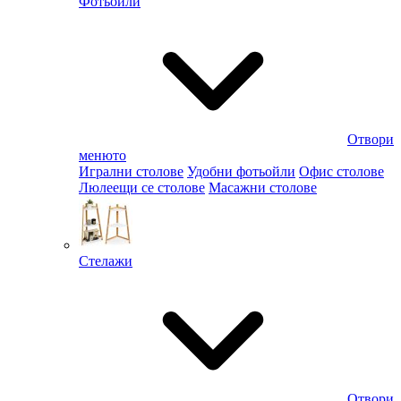
Фотьойли
Отвори
менюто
Игрални столове
Удобни фотьойли
Офис столове
Люлеещи се столове
Масажни столове
Стелажи
Отвори