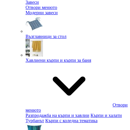
Завеси
Отвори менюто
Модерни завеси
Възглавници за стол
Хавлиени кърпи и кърпи за баня
Отвори
менюто
Разпродажба на кърпи и хавлии
Кърпи и халати
Турбанът
Кърпи с коледна тематика