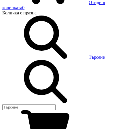
Отиди в
количката
0
Количка
е празна
Търсене