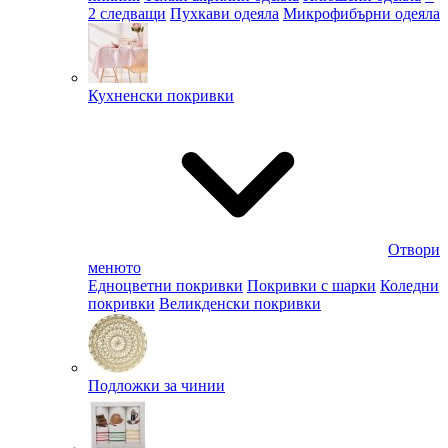
2 следващи
Пухкави одеяла
Микрофибърни одеяла
Кухненски покривки
Отвори
менюто
Едноцветни покривки
Покривки с шарки
Коледни
покривки
Великденски покривки
Подложки за чинии