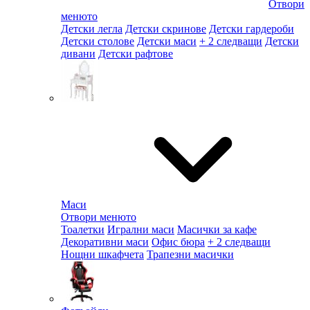
Отвори
менюто
Детски легла
Детски скринове
Детски гардероби
Детски столове
Детски маси
+ 2 следващи
Детски
дивани
Детски рафтове
Маси
Отвори менюто
Тоалетки
Игрални маси
Масички за кафе
Декоративни маси
Офис бюра
+ 2 следващи
Нощни шкафчета
Трапезни масички