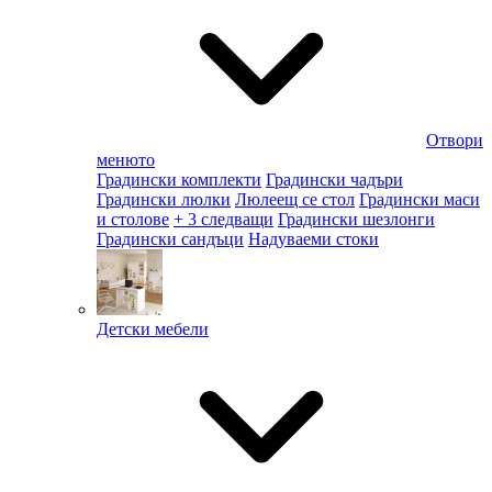
Отвори
менюто
Градински комплекти
Градински чадъри
Градински люлки
Люлеещ се стол
Градински маси
и столове
+ 3 следващи
Градински шезлонги
Градински сандъци
Надуваеми стоки
Детски мебели