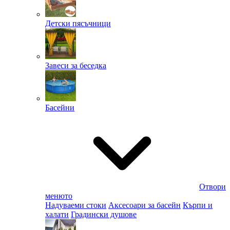
Детски пясъчници
Завеси за беседка
Басейни
Отвори
менюто
Надуваеми стоки
Аксесоари за басейн
Кърпи и
халати
Градински душове