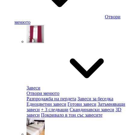
Отвори
менюто
Завеси
Отвори менюто
Разпродажба на пердета
Завеси за беседка
Едноцветни завеси
Готови завеси
Затъмняващи
завеси
+ 3 следващи
Скандинавски завеси
3D
завеси
Покривало в тон със завесите