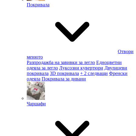
Покривала
Отвори
менюто
Разпродажба на завивки за легло
Едноцветни
одеяла за легло
Луксозни кувертюри
Двулицеви
покривала
3D покривала
+ 2 следващи
Френски
одеяла
Покривала за дивани
Чаршафи