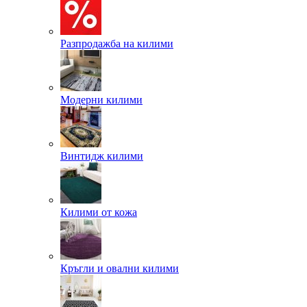
Разпродажба на килими
Модерни килими
Винтидж килими
Килими от кожа
Кръгли и овални килими