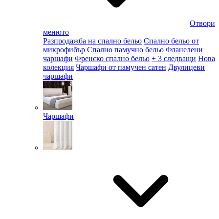
Отвори
менюто
Разпродажба на спално бельо
Спално бельо от
микрофибър
Спално памучно бельо
Фланелени
чаршафи
Френско спално бельо
+ 3 следващи
Нова
колекция
Чаршафи от памучен сатен
Двулицеви
чаршафи
Чаршафи