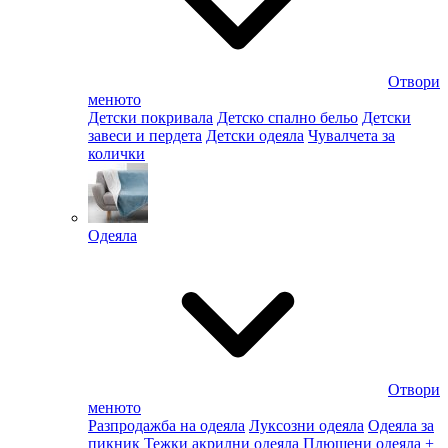
Отвори
менюто
Детски покривала
Детско спално бельо
Детски
завеси и пердета
Детски одеяла
Чувалчета за
колички
Одеяла
Отвори
менюто
Разпродажба на одеяла
Луксозни одеяла
Одеяла за
пикник
Тежки акрилни одеяла
Плюшени одеяла
+