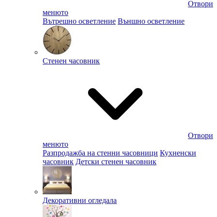
Отвори
менюто
Вътрешно осветление
Външно осветление
Стенен часовник
Отвори
менюто
Разпродажба на стенни часовници
Кухненски
часовник
Детски стенен часовник
Декоративни огледала