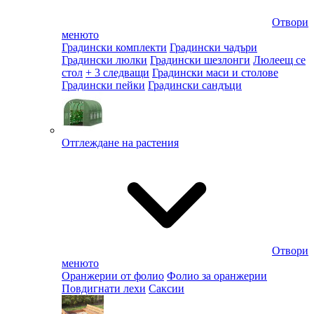
Отвори
менюто
Градински комплекти
Градински чадъри
Градински люлки
Градински шезлонги
Люлеещ се
стол
+ 3 следващи
Градински маси и столове
Градински пейки
Градински сандъци
Отглеждане на растения
Отвори
менюто
Оранжерии от фолио
Фолио за оранжерии
Повдигнати лехи
Саксии