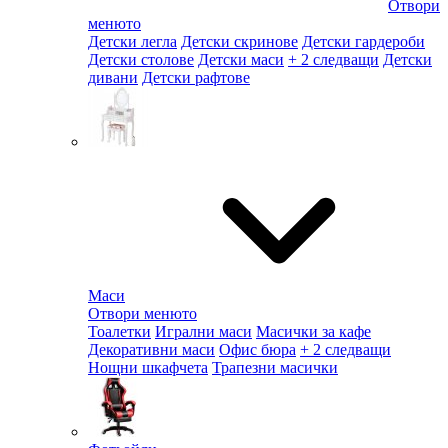
Отвори
менюто
Детски легла
Детски скринове
Детски гардероби
Детски столове
Детски маси
+ 2 следващи
Детски
дивани
Детски рафтове
Маси
Отвори менюто
Тоалетки
Игрални маси
Масички за кафе
Декоративни маси
Офис бюра
+ 2 следващи
Нощни шкафчета
Трапезни масички