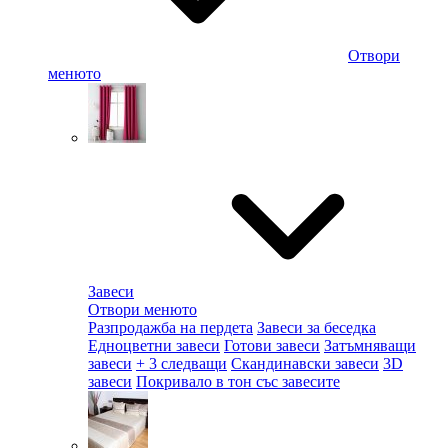
Отвори
менюто
Завеси
Отвори менюто
Разпродажба на пердета
Завеси за беседка
Едноцветни завеси
Готови завеси
Затъмняващи
завеси
+ 3 следващи
Скандинавски завеси
3D
завеси
Покривало в тон със завесите