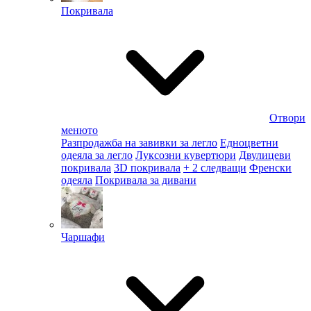
Покривала
Отвори
менюто
Разпродажба на завивки за легло
Едноцветни
одеяла за легло
Луксозни кувертюри
Двулицеви
покривала
3D покривала
+ 2 следващи
Френски
одеяла
Покривала за дивани
Чаршафи