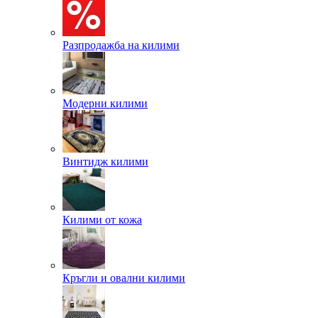
Разпродажба на килими
Модерни килими
Винтидж килими
Килими от кожа
Кръгли и овални килими