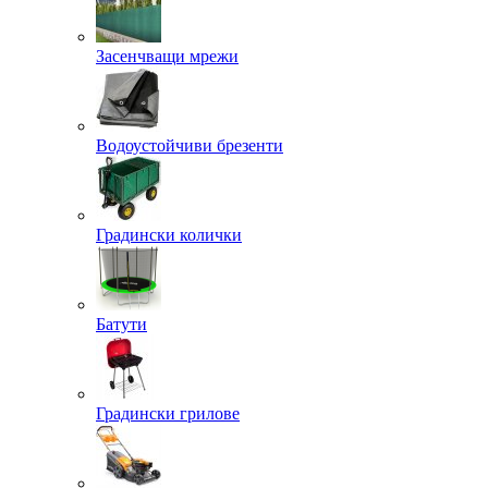
Засенчващи мрежи
Водоустойчиви брезенти
Градински колички
Батути
Градински грилове