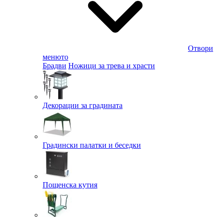
Отвори
менюто
Брадви
Ножици за трева и храсти
Декорации за градината
Градински палатки и беседки
Пощенска кутия