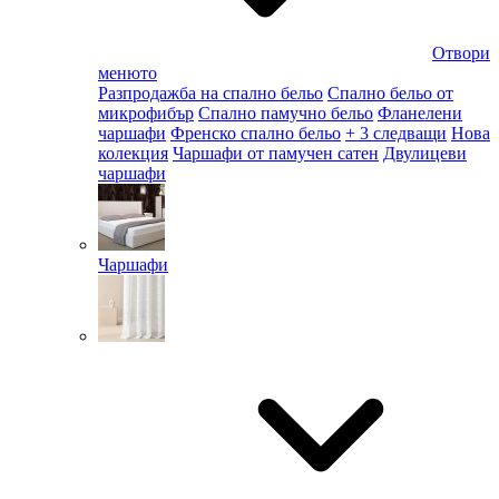
Отвори
менюто
Разпродажба на спално бельо
Спално бельо от
микрофибър
Спално памучно бельо
Фланелени
чаршафи
Френско спално бельо
+ 3 следващи
Нова
колекция
Чаршафи от памучен сатен
Двулицеви
чаршафи
Чаршафи