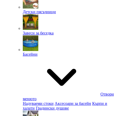
Детски пясъчници
Завеси за беседка
Басейни
Отвори
менюто
Надуваеми стоки
Аксесоари за басейн
Кърпи и
халати
Градински душове