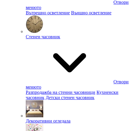
Отвори
менюто
Вътрешно осветление
Външно осветление
Стенен часовник
Отвори
менюто
Разпродажба на стенни часовници
Кухненски
часовник
Детски стенен часовник
Декоративни огледала