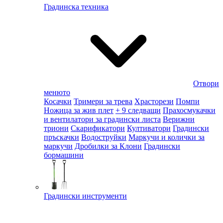
Градинска техника
Отвори
менюто
Косачки
Тримери за трева
Храсторези
Помпи
Ножица за жив плет
+ 9 следващи
Прахосмукачки
и вентилатори за градински листа
Верижни
триони
Скарификатори
Култиватори
Градински
пръскачки
Водоструйки
Маркучи и колички за
маркучи
Дробилки за Клони
Градински
бормашини
Градински инструменти