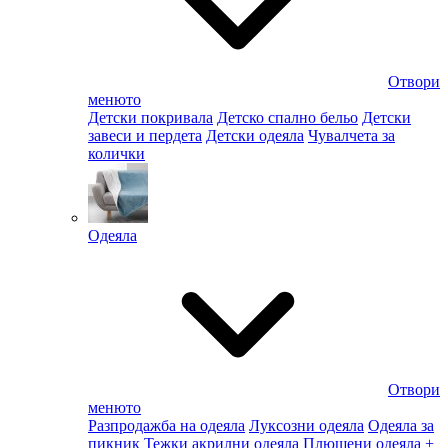
Отвори
менюто
Детски покривала
Детско спално бельо
Детски
завеси и пердета
Детски одеяла
Чувалчета за
колички
Одеяла
Отвори
менюто
Разпродажба на одеяла
Луксозни одеяла
Одеяла за
пикник
Тежки акрилни одеяла
Плюшени одеяла
+