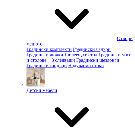
Отвори
менюто
Градински комплекти
Градински чадъри
Градински люлки
Люлеещ се стол
Градински маси
и столове
+ 3 следващи
Градински шезлонги
Градински сандъци
Надуваеми стоки
Детски мебели