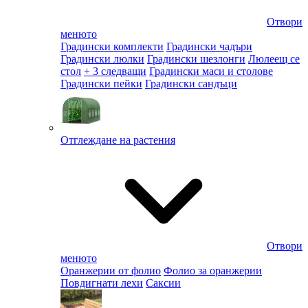
Отвори
менюто
Градински комплекти
Градински чадъри
Градински люлки
Градински шезлонги
Люлеещ се
стол
+ 3 следващи
Градински маси и столове
Градински пейки
Градински сандъци
Отглеждане на растения
Отвори
менюто
Оранжерии от фолио
Фолио за оранжерии
Повдигнати лехи
Саксии