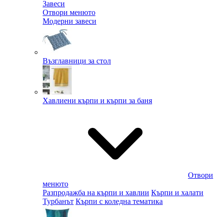
Завеси
Отвори менюто
Модерни завеси
Възглавници за стол
Хавлиени кърпи и кърпи за баня
Отвори
менюто
Разпродажба на кърпи и хавлии
Кърпи и халати
Турбанът
Кърпи с коледна тематика