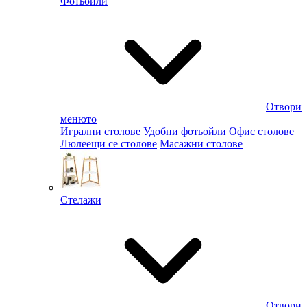
Фотьойли
Отвори
менюто
Игрални столове
Удобни фотьойли
Офис столове
Люлеещи се столове
Масажни столове
Стелажи
Отвори