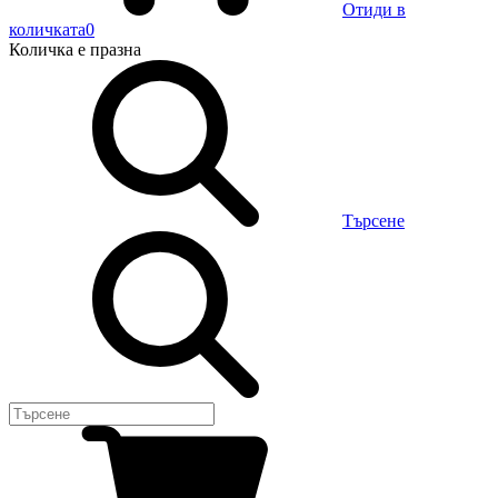
Отиди в
количката
0
Количка
е празна
Търсене