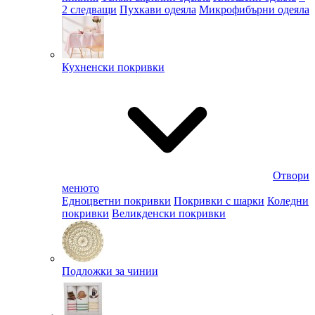
2 следващи
Пухкави одеяла
Микрофибърни одеяла
Кухненски покривки
Отвори
менюто
Едноцветни покривки
Покривки с шарки
Коледни
покривки
Великденски покривки
Подложки за чинии