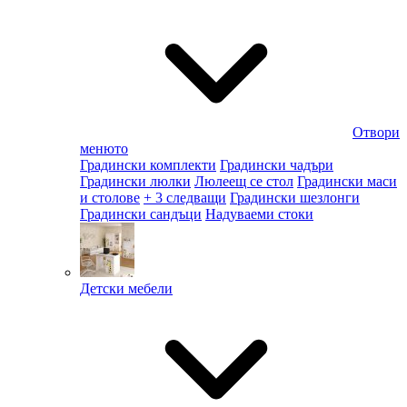
Отвори
менюто
Градински комплекти
Градински чадъри
Градински люлки
Люлеещ се стол
Градински маси
и столове
+ 3 следващи
Градински шезлонги
Градински сандъци
Надуваеми стоки
Детски мебели