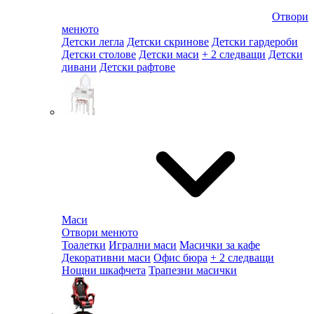
Отвори
менюто
Детски легла
Детски скринове
Детски гардероби
Детски столове
Детски маси
+ 2 следващи
Детски
дивани
Детски рафтове
Маси
Отвори менюто
Тоалетки
Игрални маси
Масички за кафе
Декоративни маси
Офис бюра
+ 2 следващи
Нощни шкафчета
Трапезни масички