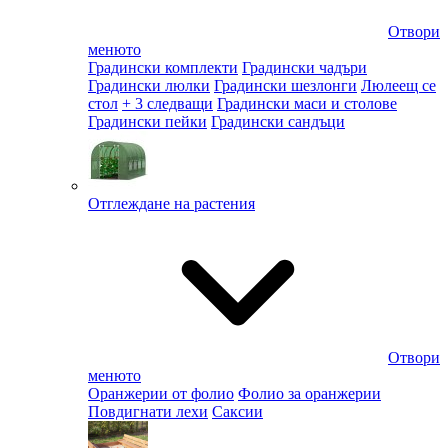
Отвори
менюто
Градински комплекти
Градински чадъри
Градински люлки
Градински шезлонги
Люлеещ се
стол
+ 3 следващи
Градински маси и столове
Градински пейки
Градински сандъци
Отглеждане на растения
Отвори
менюто
Оранжерии от фолио
Фолио за оранжерии
Повдигнати лехи
Саксии