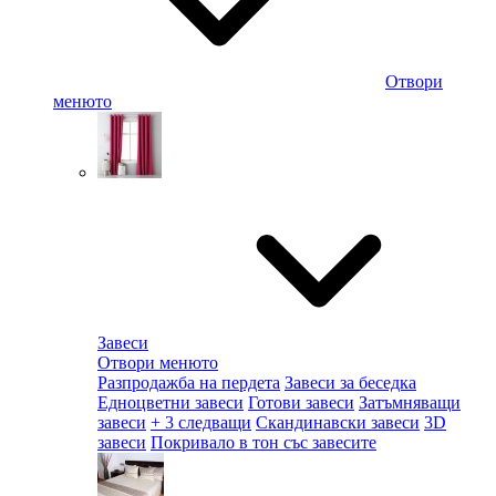
Отвори
менюто
Завеси
Отвори менюто
Разпродажба на пердета
Завеси за беседка
Едноцветни завеси
Готови завеси
Затъмняващи
завеси
+ 3 следващи
Скандинавски завеси
3D
завеси
Покривало в тон със завесите