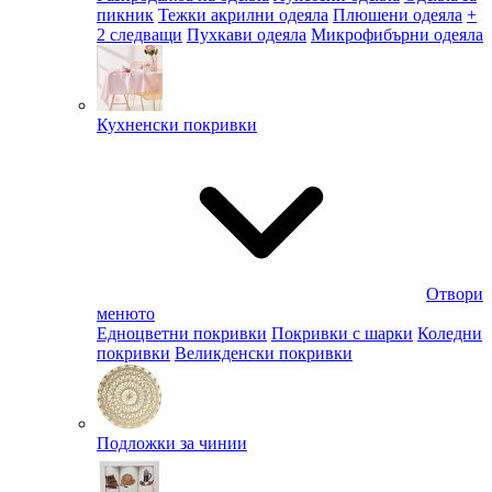
пикник
Тежки акрилни одеяла
Плюшени одеяла
+
2 следващи
Пухкави одеяла
Микрофибърни одеяла
Кухненски покривки
Отвори
менюто
Едноцветни покривки
Покривки с шарки
Коледни
покривки
Великденски покривки
Подложки за чинии