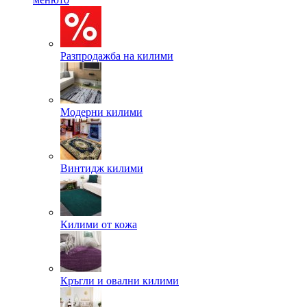
Разпродажба на килими
Модерни килими
Винтидж килими
Килими от кожа
Кръгли и овални килими