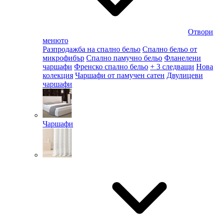
Отвори
менюто
Разпродажба на спално бельо
Спално бельо от
микрофибър
Спално памучно бельо
Фланелени
чаршафи
Френско спално бельо
+ 3 следващи
Нова
колекция
Чаршафи от памучен сатен
Двулицеви
чаршафи
Чаршафи