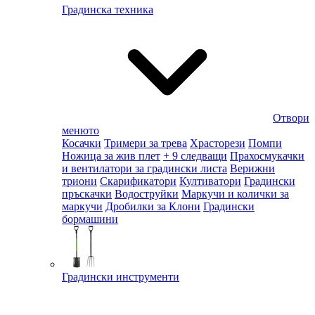
Градинска техника
Отвори
менюто
Косачки
Тримери за трева
Храсторези
Помпи
Ножица за жив плет
+ 9 следващи
Прахосмукачки
и вентилатори за градински листа
Верижни
триони
Скарификатори
Култиватори
Градински
пръскачки
Водоструйки
Маркучи и колички за
маркучи
Дробилки за Клони
Градински
бормашини
Градински инструменти