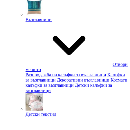
Възглавници
Отвори
менюто
Разпродажба на калъфки за възглавници
Калъфки
за възглавници
Декоративни възглавници
Космати
калъфки за възглавници
Детски калъфки за
възглавници
Детски текстил