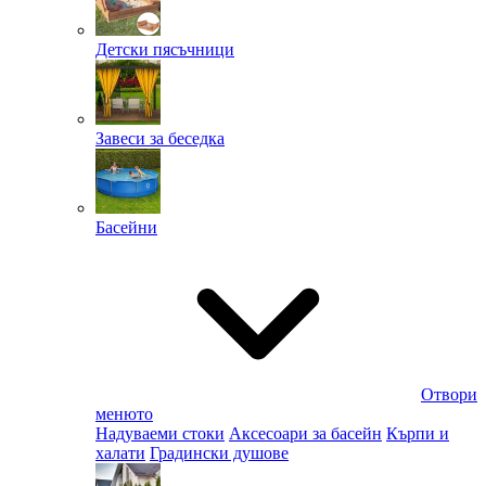
Детски пясъчници
Завеси за беседка
Басейни
Отвори
менюто
Надуваеми стоки
Аксесоари за басейн
Кърпи и
халати
Градински душове