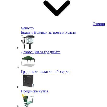
Отвори
менюто
Брадви
Ножици за трева и храсти
Декорации за градината
Градински палатки и беседки
Пощенска кутия