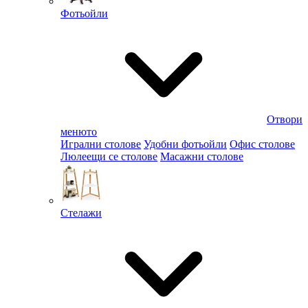
Фотьойли
Отвори
менюто
Игрални столове
Удобни фотьойли
Офис столове
Люлеещи се столове
Масажни столове
Стелажи