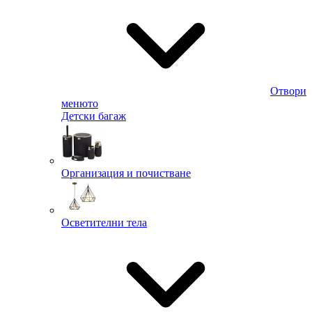
Отвори
менюто
Детски багаж
Организация и почистване
Осветителни тела