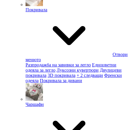
Покривала
Отвори
менюто
Разпродажба на завивки за легло
Едноцветни
одеяла за легло
Луксозни кувертюри
Двулицеви
покривала
3D покривала
+ 2 следващи
Френски
одеяла
Покривала за дивани
Чаршафи