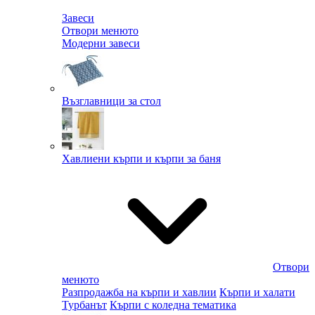
Завеси
Отвори менюто
Модерни завеси
Възглавници за стол
Хавлиени кърпи и кърпи за баня
Отвори
менюто
Разпродажба на кърпи и хавлии
Кърпи и халати
Турбанът
Кърпи с коледна тематика