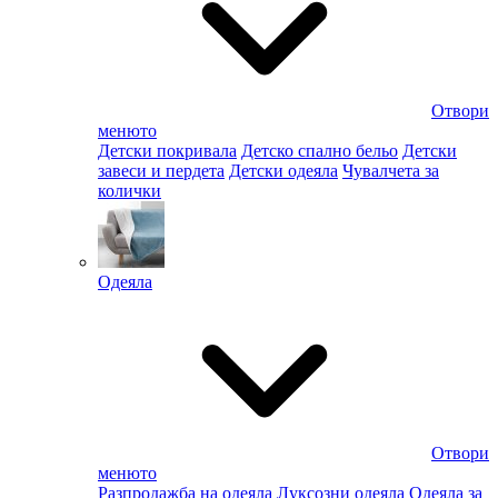
Отвори
менюто
Детски покривала
Детско спално бельо
Детски
завеси и пердета
Детски одеяла
Чувалчета за
колички
Одеяла
Отвори
менюто
Разпродажба на одеяла
Луксозни одеяла
Одеяла за