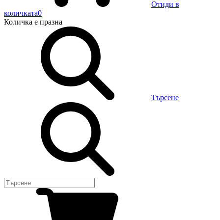
Отиди в
количката
0
Количка
е празна
Търсене