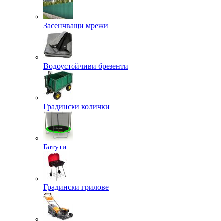
Засенчващи мрежи
Водоустойчиви брезенти
Градински колички
Батути
Градински грилове