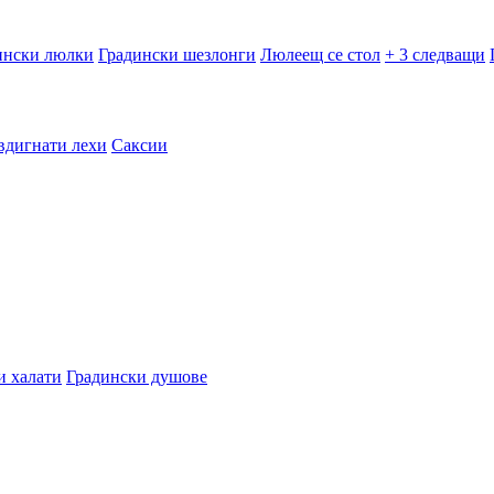
ински люлки
Градински шезлонги
Люлеещ се стол
+ 3 следващи
вдигнати лехи
Саксии
и халати
Градински душове