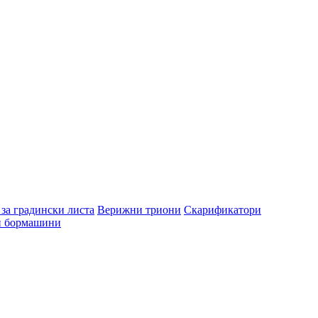
за градински листа
Верижни триони
Скарификатори
и бормашини