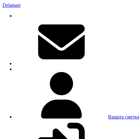
Delamart
Вашата сметк