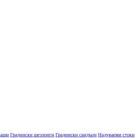
ващи
Градински шезлонги
Градински сандъци
Надуваеми стоки