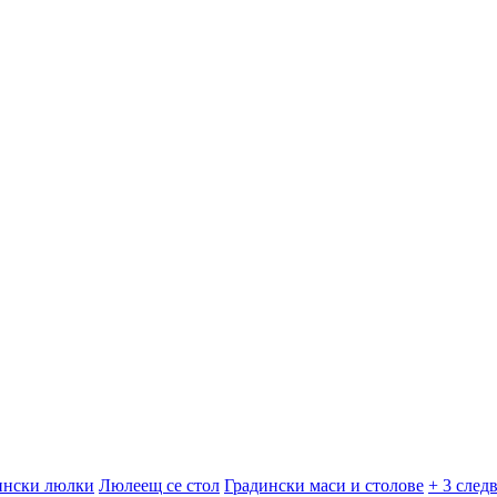
ински люлки
Люлеещ се стол
Градински маси и столове
+ 3 след