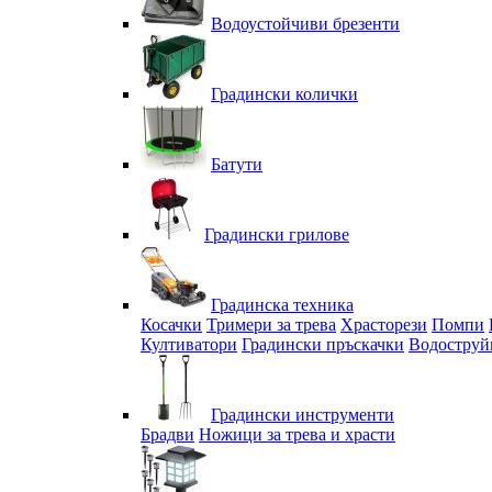
Водоустойчиви брезенти
Градински колички
Батути
Градински грилове
Градинска техника
Косачки
Тримери за трева
Храсторези
Помпи
Култиватори
Градински пръскачки
Водоструй
Градински инструменти
Брадви
Ножици за трева и храсти