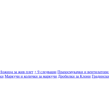
Ножица за жив плет
+ 9 следващи
Прахосмукачки и вентилатори 
ки
Маркучи и колички за маркучи
Дробилки за Клони
Градинск