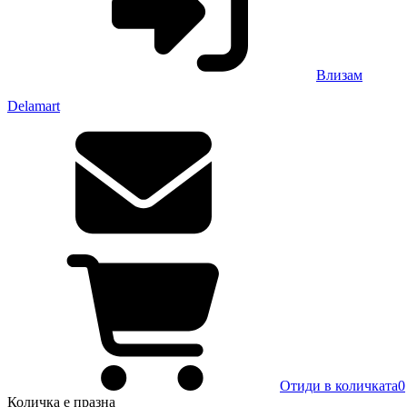
Влизам
Delamart
Отиди в количката
0
Количка
е празна