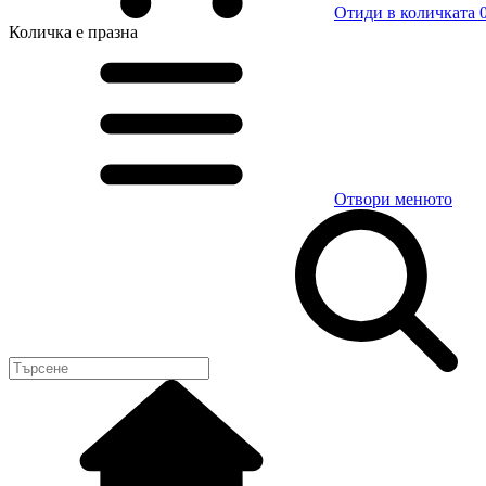
Отиди в количката
0
Количка
е празна
Отвори менюто